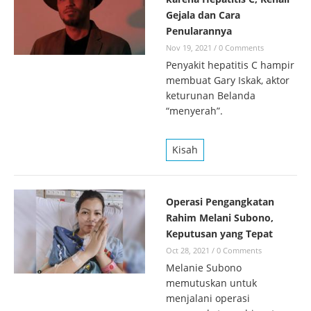
Gejala dan Cara
Penularannya
Nov 19, 2021
/
0 Comments
Penyakit hepatitis C hampir
membuat Gary Iskak, aktor
keturunan Belanda
“menyerah”.
Kisah
Operasi Pengangkatan
Rahim Melani Subono,
Keputusan yang Tepat
Oct 28, 2021
/
0 Comments
Melanie Subono
memutuskan untuk
menjalani operasi