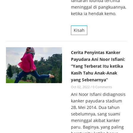
lantaran ibunda tercinta
meninggal di pangkuannya,
ketika ia hendak kemo.
Kisah
Cerita Penyintas Kanker
Payudara Ani Noor Isfiani:
“Yang Terberat Itu ketika
Kasih Tahu Anak-Anak
yang Sebenarnya”
Oct 02, 2022
/
0 Comments
Ani Noor Isfiani didiagnosis
kanker payudara stadium
2B, Mei 2014. Dua tahun
sebelumnya, sang suami
meninggal akibat kanker
paru. Baginya, yang paling