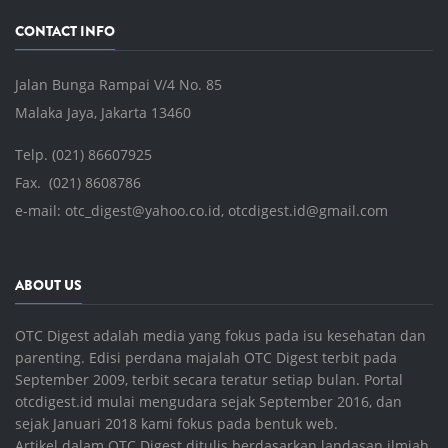
CONTACT INFO
Jalan Bunga Rampai V/4 No. 85
Malaka Jaya, Jakarta 13460
Telp. (021) 86607925
Fax. (021) 8608786
e-mail:
otc_digest@yahoo.co.id
,
otcdigest.id@gmail.com
ABOUT US
OTC Digest adalah media yang fokus pada isu kesehatan dan
parenting. Edisi perdana majalah OTC Digest terbit pada
September 2009, terbit secara teratur setiap bulan. Portal
otcdigest.id mulai mengudara sejak September 2016, dan
sejak Januari 2018 kami fokus pada bentuk web.
Artikel dalam OTC Digest ditulis berdasarkan landasan ilmiah,