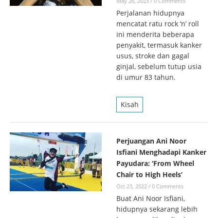
May 26, 2023
/
0 Comments
Perjalanan hidupnya
mencatat ratu rock ‘n’ roll
ini menderita beberapa
penyakit, termasuk kanker
usus, stroke dan gagal
ginjal, sebelum tutup usia
di umur 83 tahun.
Kisah
Perjuangan Ani Noor
Isfiani Menghadapi Kanker
Payudara: ‘From Wheel
Chair to High Heels’
Oct 23, 2022
/
0 Comments
Buat Ani Noor Isfiani,
hidupnya sekarang lebih