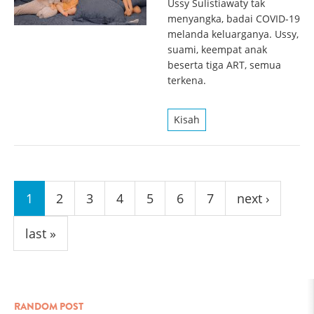
Ussy Sulistiawaty tak
menyangka, badai COVID-19
melanda keluarganya. Ussy,
suami, keempat anak
beserta tiga ART, semua
terkena.
Kisah
Pages
1
2
3
4
5
6
7
next ›
last »
RANDOM POST