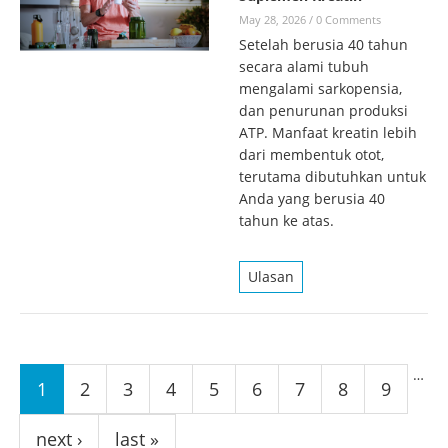
May 28, 2026
/
0 Comments
Setelah berusia 40 tahun
secara alami tubuh
mengalami sarkopensia,
dan penurunan produksi
ATP. Manfaat kreatin lebih
dari membentuk otot,
terutama dibutuhkan untuk
Anda yang berusia 40
tahun ke atas.
Ulasan
Pages
…
1
2
3
4
5
6
7
8
9
next ›
last »