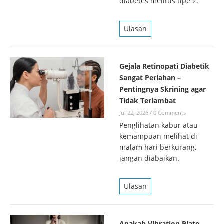
diabetes melitus tipe 2.
Ulasan
Gejala Retinopati Diabetik
Sangat Perlahan –
Pentingnya Skrining agar
Tidak Terlambat
Jul 22, 2026
/
0 Comments
Penglihatan kabur atau
kemampuan melihat di
malam hari berkurang,
jangan diabaikan.
Ulasan
Apakah Vibration Plate