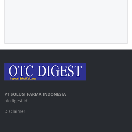
PT SOLUSI FARMA INDONESIA
otcdigest.id
Disclaimer