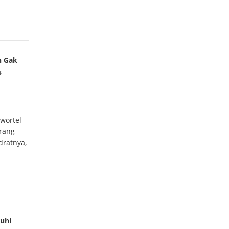
h Gak
s
wortel
arang
dratnya,
"
uhi