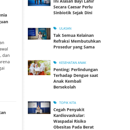
Ini Alasan Bayi Lahir
Secara Caesar Perlu
Sinbiotik Sejak Dini
enia
guan
ULASAN
Tak Semua Kelainan
Refraksi Membutuhkan
dan
Prosedur yang Sama
 awal
a, dan
karena
KESEHATAN ANAK
gai
Penting: Perlindungan
Terhadap Dengue saat
Anak Kembali
Bersekolah
TOPIK KITA
Cegah Penyakit
tan
Kardiovaskular:
Waspadai Risiko
Obesitas Pada Berat