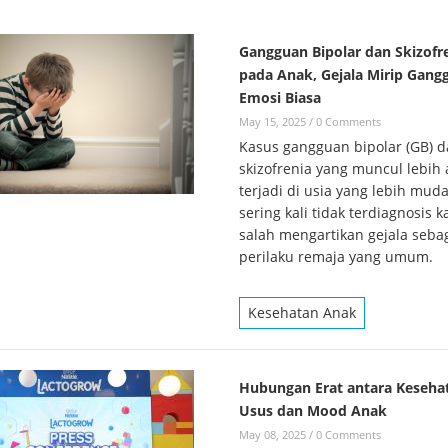
Gangguan Bipolar dan Skizofr
pada Anak, Gejala Mirip Gang
Emosi Biasa
May 15, 2025
/
0 Comments
Kasus gangguan bipolar (GB) 
skizofrenia yang muncul lebih
terjadi di usia yang lebih mud
sering kali tidak terdiagnosis 
salah mengartikan gejala seba
perilaku remaja yang umum.
Kesehatan Anak
Hubungan Erat antara Keseha
Usus dan Mood Anak
May 08, 2025
/
0 Comments