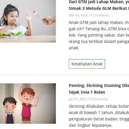
Dari GTM jadi Lahap Makan, y
Simak 3 Metode GLM Berikut I
Mar 03, 2025
/
0 Comments
Anak GTM jadi lahap makan, 
gak sih? Tenang Bu, GTM bisa d
kok. Yang penting sabar, dan 
orang tua terlibat dalam peng
anak.
Kesehatan Anak
Penting, Skrining Stunting Di
Sejak Usia 1 Bulan
Jan 31, 2025
/
0 Comments
Skrining dilakukan setiap bula
anak di bawah 1 tahun, dilaku
pengukuran berat badan, ting
dan lingkar kepalanya.