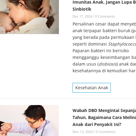
Imunitas Anak, Jangan Lupa B
Sinbiotik
Dec 17, 2024
/
0 Comments
Persalinan cesar dapat menye
anak terpapar bakteri buruk (p
yang berada pada permukaan k
seperti dominasi
Staphylococc
Paparan bakteri ini berisiko
mengganggu keseimbangan bak
dalam usus (
disbiosis
) anak da
kesehatannya di kemudian hari
Kesehatan Anak
Wabah DBD Mengintai Sepanj
Tahun, Bagaimana Cara Melin
Anak dari Penyakit Ini?
Nov 13, 2024
/
0 Comments