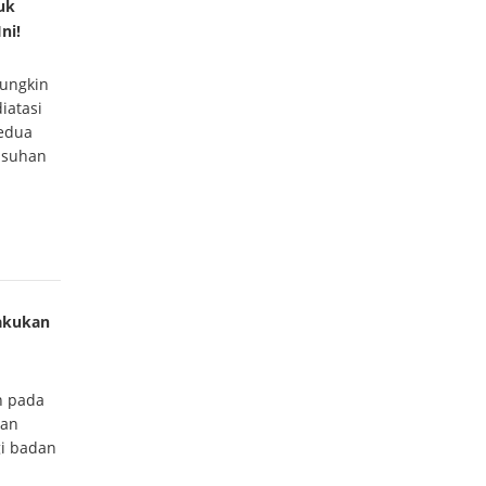
uk
ni!
mungkin
iatasi
kedua
asuhan
lakukan
n pada
kan
gi badan