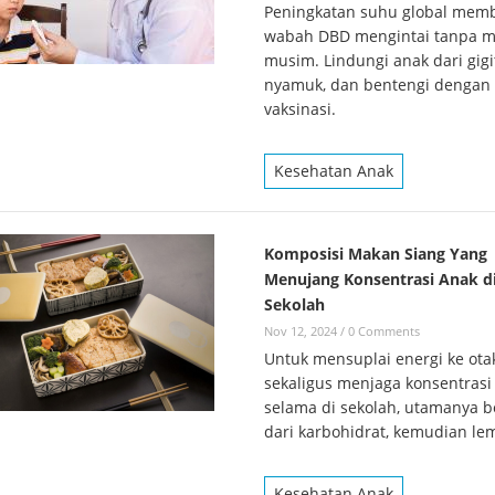
Peningkatan suhu global mem
wabah DBD mengintai tanpa 
musim. Lindungi anak dari gig
nyamuk, dan bentengi dengan
vaksinasi.
Kesehatan Anak
Komposisi Makan Siang Yang
Menujang Konsentrasi Anak d
Sekolah
Nov 12, 2024
/
0 Comments
Untuk mensuplai energi ke ota
sekaligus menjaga konsentrasi
selama di sekolah, utamanya b
dari karbohidrat, kemudian le
Kesehatan Anak