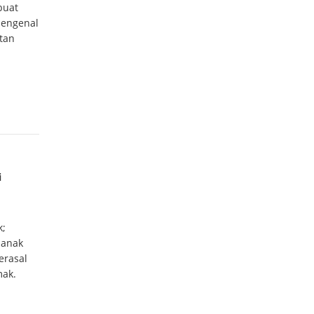
buat
mengenal
itan
i
k;
 anak
erasal
mak.