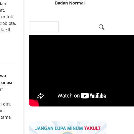
Badan Normal
dan
at.
g untuk
robiota.
Search
Search form
Kecil
awa
sinasi
s”
 diri,
an
 utama