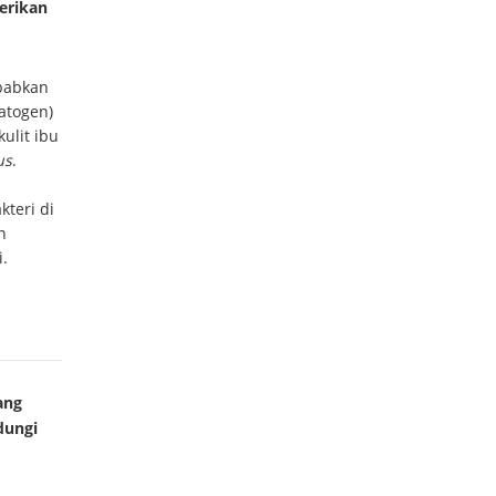
erikan
babkan
atogen)
ulit ibu
us
.
teri di
n
.
ang
dungi