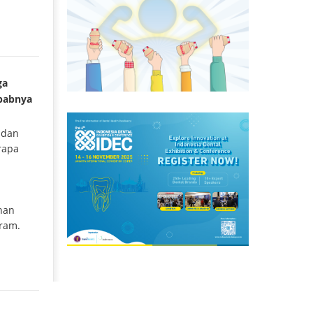
ga
ebabnya
 dan
rapa
nan
aram.