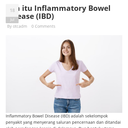
Apa itu Inflammatory Bowel
18
Disease (IBD)
Jul
By
otcadm
0 Comments
Inflammatory Bowel Disease (IBD) adalah sekelompok
penyakit yang menyerang saluran pencernaan dan ditandai