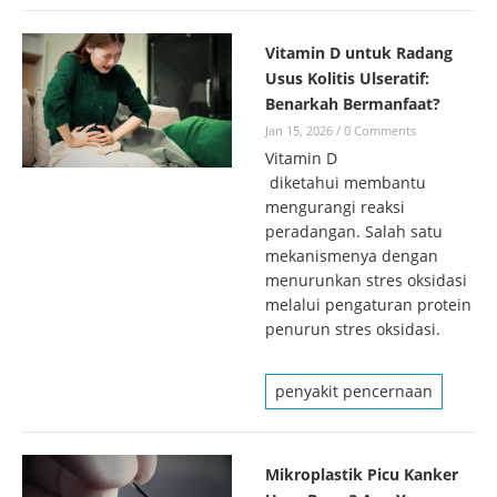
Vitamin D untuk Radang
Usus Kolitis Ulseratif:
Benarkah Bermanfaat?
Jan 15, 2026
/
0 Comments
Vitamin D
diketahui membantu
mengurangi reaksi
peradangan. Salah satu
mekanismenya dengan
menurunkan stres oksidasi
melalui pengaturan protein
penurun stres oksidasi.
penyakit pencernaan
Mikroplastik Picu Kanker