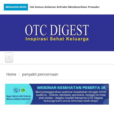
Skip to main content
BREAKING NEWS
Tak Semua Kelainan Refraksi Membutuhkan Prosedur
Penting: Perlindungan Terhadap Dengue saat Anak
yang Sama
Kembali Bersekolah
Home
penyakit pencernaan