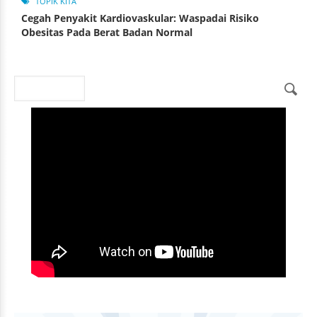
TOPIK KITA
Cegah Penyakit Kardiovaskular: Waspadai Risiko
Obesitas Pada Berat Badan Normal
Search
Search form