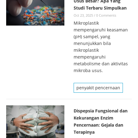
Usus Besar? Apa Yang
Studi Terbaru Simpulkan
Oct 23, 2025
/
0 Comments
Mikroplastik
mempengaruhi keasaman
(pH) sampel, yang
menunjukkan bila
mikroplastik
mempengaruhi
metabolisme dan aktivitas
mikroba usus.
penyakit pencernaan
Dispepsia Fungsional dan
Kekurangan Enzim
Pencernaan: Gejala dan
Terapinya