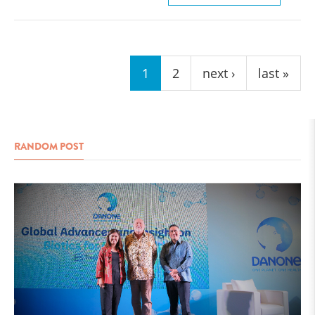
Pages
1
2
next ›
last »
RANDOM POST