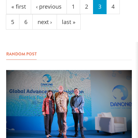
« first
‹ previous
1
2
3
4
5
6
next ›
last »
RANDOM POST