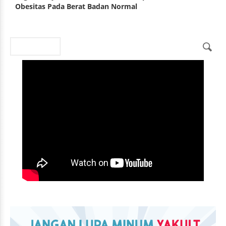
Obesitas Pada Berat Badan Normal
Search
Search form