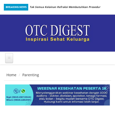
Skip to main content
an Prosedur
BREAKING NEWS
Penting: Perlindungan Terhadap Dengue saat Anak
Kembali Bersekolah
Home
Parenting