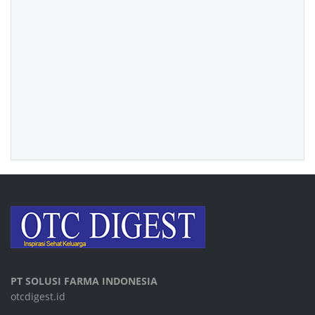
PT SOLUSI FARMA INDONESIA
otcdigest.id