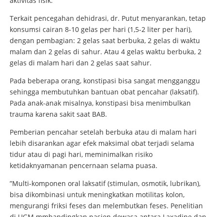
aktivitas fisik.
Terkait pencegahan dehidrasi, dr. Putut menyarankan, tetap
konsumsi cairan 8-10 gelas per hari (1,5-2 liter per hari),
dengan pembagian: 2 gelas saat berbuka, 2 gelas di waktu
malam dan 2 gelas di sahur. Atau 4 gelas waktu berbuka, 2
gelas di malam hari dan 2 gelas saat sahur.
Pada beberapa orang, konstipasi bisa sangat mengganggu
sehingga membutuhkan bantuan obat pencahar (laksatif).
Pada anak-anak misalnya, konstipasi bisa menimbulkan
trauma karena sakit saat BAB.
Pemberian pencahar setelah berbuka atau di malam hari
lebih disarankan agar efek maksimal obat terjadi selama
tidur atau di pagi hari, meminimalkan risiko
ketidaknyamanan pencernaan selama puasa.
”Multi-komponen oral laksatif (stimulan, osmotik, lubrikan),
bisa dikombinasi untuk meningkatkan motilitas kolon,
mengurangi friksi feses dan melembutkan feses. Penelitian
di UGM mmbandingkan pasien dewasa antara Laxadine dan