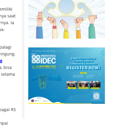
miliki
nya saat
nya. Ia
nya.
palagi
bingung.
og
, bisa
 selama
bagai RS
a
mpai