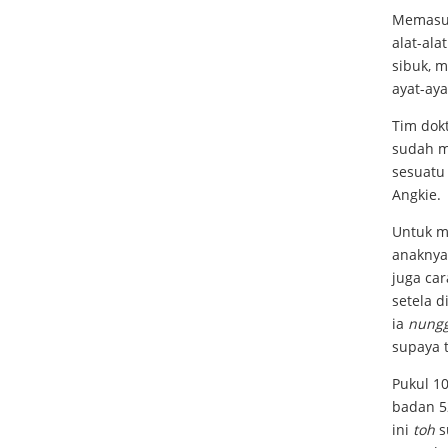
Memasuk
alat-ala
sibuk, 
ayat-aya
Tim dok
sudah m
sesuatu
Angkie.
Untuk m
anaknya
juga car
setela d
ia
nung
supaya t
Pukul 10
badan 5
ini
toh
s