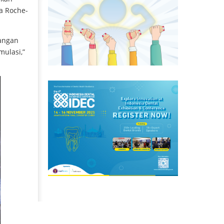
La Roche-
sangan
mulasi,”