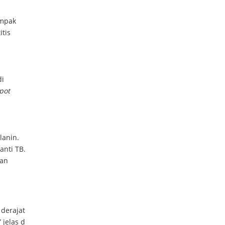
ampak
itis
di
pot
lanin.
anti TB.
tan
 derajat
 jelas d