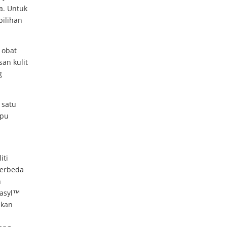
a. Untuk
pilihan
 obat
an kulit
g
 satu
mpu
iti
berbeda
n
lasyl™
ikan