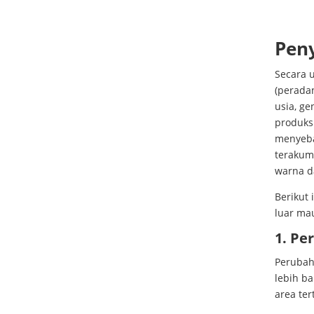
Pen
Secara 
(peradan
usia, ge
produksi
menyeba
terakum
warna da
Berikut
luar ma
1. P
Perubah
lebih ba
area tert