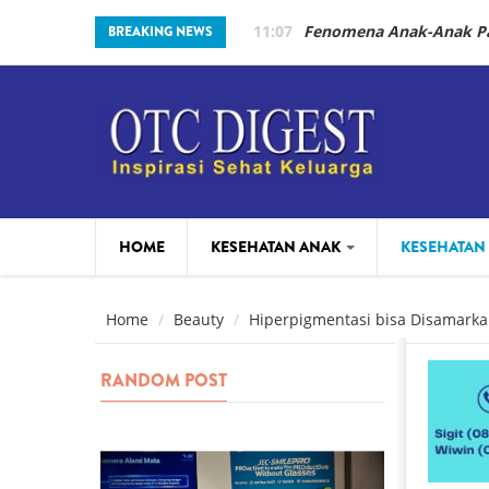
Skip to main content
11:07
Fenomena Anak-Anak Pak
BREAKING NEWS
HOME
KESEHATAN ANAK
KESEHATAN
PARENTING
BEAUTY
Home
Beauty
Hiperpigmentasi bisa Disamarkan
RANDOM POST