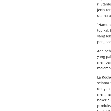
r. Stanl
jenis te
utama u
“Namun b
topikal
yang le
pengobat
Ada beb
yang pa
membant
melemba
La Roch
selama 1
dengan a
mengham
bekerja
produks