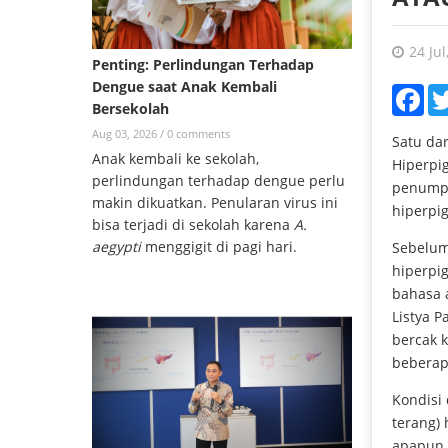
24 Jul
Penting: Perlindungan Terhadap
Dengue saat Anak Kembali
Fac
Bersekolah
Aug 03, 2026 /
0 comments
Satu da
Anak kembali ke sekolah,
Hiperpi
perlindungan terhadap dengue perlu
penumpu
makin dikuatkan. Penularan virus ini
hiperpi
bisa terjadi di sekolah karena
A.
aegypti
menggigit di pagi hari.
Sebelum
hiperpig
bahasa 
Listya P
bercak k
beberapa
Kondisi 
terang) 
apapun 