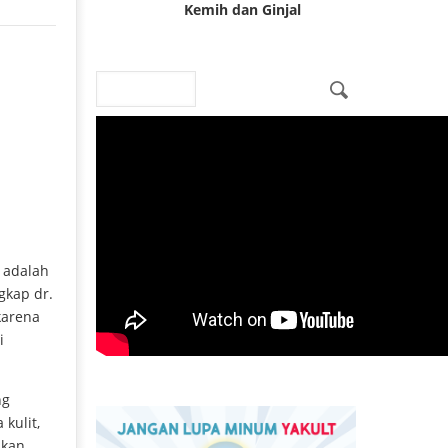
Kemih dan Ginjal
Search
Search form
k adalah
gkap dr.
 karena
i
ng
kulit,
ukan