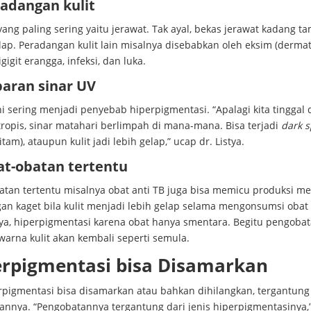
radangan kulit
ang paling sering yaitu jerawat. Tak ayal, bekas jerawat kadang t
lap. Peradangan kulit lain misalnya disebabkan oleh eksim (dermat
igigit erangga, infeksi, dan luka.
paran sinar UV
ni sering menjadi penyebab hiperpigmentasi. “Apalagi kita tinggal 
ropis, sinar matahari berlimpah di mana-mana. Bisa terjadi
dark s
hitam), ataupun kulit jadi lebih gelap,” ucap dr. Listya.
at-obatan tertentu
atan tertentu misalnya obat anti TB juga bisa memicu produksi me
gan kaget bila kulit menjadi lebih gelap selama mengonsumsi obat 
, hiperpigmentasi karena obat hanya smentara. Begitu pengoba
 warna kulit akan kembali seperti semula.
erpigmentasi bisa Disamarkan
erpigmentasi bisa disamarkan atau bahkan dihilangkan, tergantung
annya. “Pengobatannya tergantung dari jenis hiperpigmentasinya,”