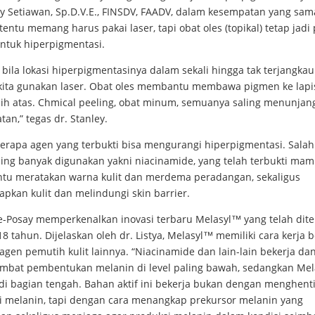
ey Setiawan, Sp.D.V.E., FINSDV, FAADV, dalam kesempatan yang sam
rtentu memang harus pakai laser, tapi obat oles (topikal) tetap jadi 
ntuk hiperpigmentasi.
ila lokasi hiperpigmentasinya dalam sekali hingga tak terjangkau
, kita gunakan laser. Obat oles membantu membawa pigmen ke lapis
bih atas. Chmical peeling, obat minum, semuanya saling menunjan
an,” tegas dr. Stanley.
erapa agen yang terbukti bisa mengurangi hiperpigmentasi. Salah
ling banyak digunakan yakni niacinamide, yang telah terbukti ma
u meratakan warna kulit dan merdema peradangan, sekaligus
pkan kulit dan melindungi skin barrier.
e-Posay memperkenalkan inovasi terbaru Melasyl™ yang telah ditel
8 tahun. Dijelaskan oleh dr. Listya, Melasyl™ memiliki cara kerja 
gen pemutih kulit lainnya. “Niacinamide dan lain-lain bekerja da
bat pembentukan melanin di level paling bawah, sedangkan Me
 di bagian tengah. Bahan aktif ini bekerja bukan dengan menghent
i melanin, tapi dengan cara menangkap prekursor melanin yang