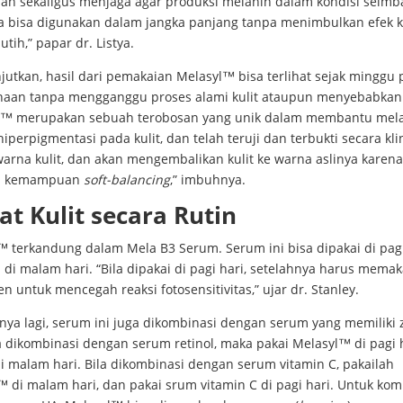
han sekaligus menjaga agar produksi melanin dalam kondisi seimb
a bisa digunakan dalam jangka panjang tanpa menimbulkan efek ku
utih,” papar dr. Listya.
jutkan, hasil dari pemakaian Melasyl™ bisa terlihat sejak minggu
aan tanpa mengganggu proses alami kulit ataupun menyebabkan i
l™ merupakan sebuah terobosan yang unik dalam membantu mel
hiperpigmentasi pada kulit, dan telah teruji dan terbukti secara kli
arna kulit, dan akan mengembalikan kulit ke warna aslinya karena
ki kemampuan
soft-balancing
,” imbuhnya.
t Kulit secara Rutin
™ terkandung dalam Mela B3 Serum. Serum ini bisa dipakai di pagi
i malam hari. “Bila dipakai di pagi hari, setelahnya harus memak
n untuk mencegah reaksi fotosensitivitas,” ujar dr. Stanley.
ya lagi, serum ini juga dikombinasi dengan serum yang memiliki z
la dikombinasi dengan serum retinol, maka pakai Melasyl™ di pagi 
di malam hari. Bila dikombinasi dengan serum vitamin C, pakailah
 di malam hari, dan pakai srum vitamin C di pagi hari. Untuk kom