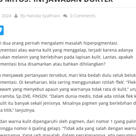
, 2024
By
Hanida Syafriani
0 Comments
ebook
Twitter
ri dua orang pernah mengalami masalah hiperpigmentasi.
gmentasi atau warna kulit yang menggelap, terjadi karena adanya
kan melanin yang berlebihan pada lapisan kulit. Lantas, apakah
gmentasi bisa disamarkan atau bahkan dihilangkan?
 menjawab pertanyaan tersebut, mari kita bedah dulu seluk beluk
mentasi. Di keseharian, kita sering menggunakan istilah ‘flek’. “Fle
awam yang menyebut apaun yang warnanya tidak rata di kulit,” un
aramita, Sp.DVE, FINSDV. “Dalam dunia medis, tidak ada istilak flek
ulit itu banyak sekali jenisnya. Misalnya pigmen yang berlebihan d
 titik,” lanjutnya.
dan warna kulit dipengaruhi oleh pigmen, dari nomor 1 (yang pali
hingga nomor 6 (paling gelap). “Tidak ada yang salah dengan warna 
warnanya. Yang jadi masalah, dalam perjalanannya, ada penump