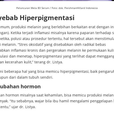
Peluncuran Mela B3 Serum / Foto: dok. FleishmanHillard Indonesia
yebab Hiperpigmentasi
umum, produksi melanin yang berlebihan berkaitan erat dengan in
gan). Ketika terjadi inflamasi misalnya karena paparan terhadap s
netika, polusi atau prosedur tertentu, hal tersebut akan menstimul
 melanin. “Stres oksidatif yang disebabkan oleh radikal bebas
bkan inflamasi kronis dan pergerakan melanin ke permukaan kulit
ulasi dan menetap, hiperpigmentasi yang terlihat dapat menggan
n kecerahan kulit,” terang dr. Listya.
 ini beberapa hal yang bisa memicu hiperpigmentasi, baik pengaru
upun dari dalam tubuh sendiri.
erubahan hormon
an hormon misalnya saat kehamilan, bisa memicu produksi melani
nyak. “Itu sebabnya, wajar bila ibu hamil mengalami penggelapan k
entu,” ujar dr. Listya.