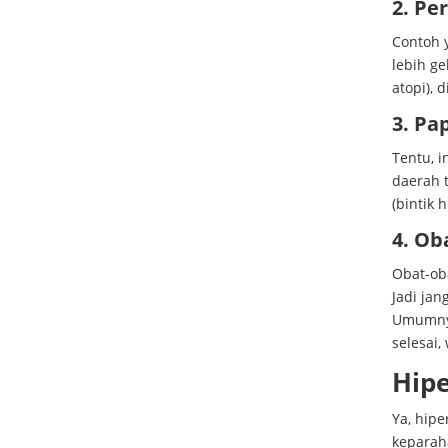
2. Pe
Contoh y
lebih ge
atopi), d
3. Pa
Tentu, i
daerah t
(bintik 
4. Ob
Obat-ob
Jadi jan
Umumnya
selesai,
Hip
Ya, hip
keparah