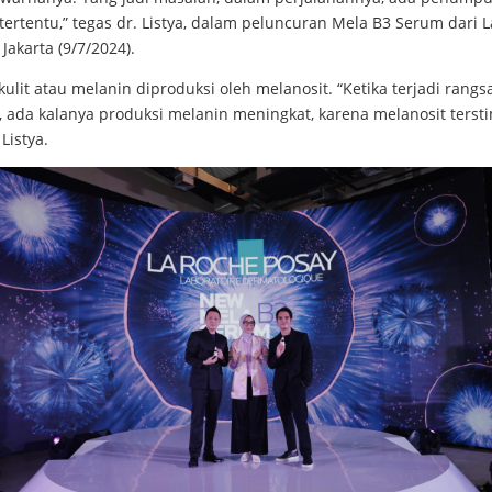
ertentu,” tegas dr. Listya, dalam peluncuran Mela B3 Serum dari 
 Jakarta (9/7/2024).
ulit atau melanin diproduksi oleh melanosit. “Ketika terjadi rang
, ada kalanya produksi melanin meningkat, karena melanosit tersti
 Listya.