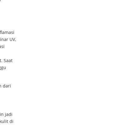
flamasi
inar UV,
asi
. Saat
ggu
h dari
n jadi
ulit di