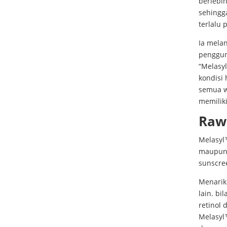
berlebi
sehingg
terlalu p
Ia melan
penggun
“Melasy
kondisi 
semua w
memili
Rawa
Melasyl
maupun d
sunscree
Menarikn
lain. bi
retinol 
Melasyl™