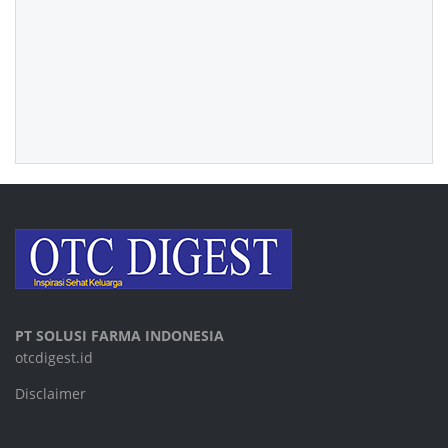
PT SOLUSI FARMA INDONESIA
otcdigest.id
Disclaimer