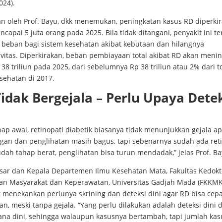
024).
ian oleh Prof. Bayu, dkk menemukan, peningkatan kasus RD diperki
capai 5 juta orang pada 2025. Bila tidak ditangani, penyakit ini t
 beban bagi sistem kesehatan akibat kebutaan dan hilangnya
vitas. Diperkirakan, beban pembiayaan total akibat RD akan menin
138 triliun pada 2025, dari sebelumnya Rp 38 triliun atau 2% dari t
sehatan di 2017.
idak Bergejala – Perlu Upaya Dete
ap awal, retinopati diabetik biasanya tidak menunjukkan gejala a
gan dan penglihatan masih bagus, tapi sebenarnya sudah ada reti
dah tahap berat, penglihatan bisa turun mendadak,” jelas Prof. Ba
sar dan Kepala Departemen Ilmu Kesehatan Mata, Fakultas Kedokt
an Masyarakat dan Keperawatan, Universitas Gadjah Mada (FKKM
 menekankan perlunya skrining dan deteksi dini agar RD bisa cepa
n, meski tanpa gejala. “Yang perlu dilakukan adalah deteksi dini 
sana dini, sehingga walaupun kasusnya bertambah, tapi jumlah kas