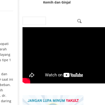
Kemih dan Ginjal
I
Search
Search form
nopati
darah
elayang
 tipe 1
, dan
saat ini
 beban.
ih
 dr.
 daring