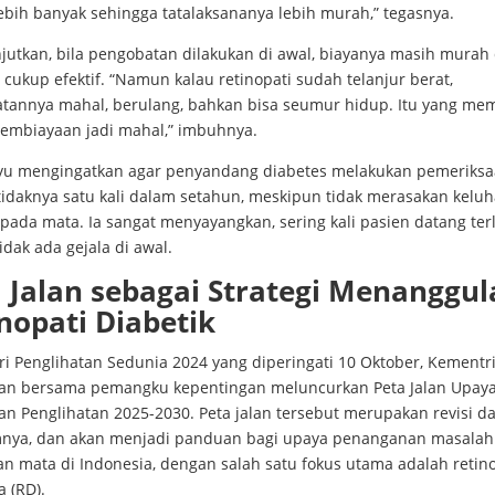
ebih banyak sehingga tatalaksananya lebih murah,” tegasnya.
njutkan, bila pengobatan dilakukan di awal, biayanya masih murah
 cukup efektif. “Namun kalau retinopati sudah telanjur berat,
tannya mahal, berulang, bahkan bisa seumur hidup. Itu yang me
embiayaan jadi mahal,” imbuhnya.
ayu mengingatkan agar penyandang diabetes melakukan pemeriks
etidaknya satu kali dalam setahun, meskipun tidak merasakan kelu
pada mata. Ia sangat menyayangkan, sering kali pasien datang ter
idak ada gejala di awal.
 Jalan sebagai Strategi Menanggul
nopati Diabetik
ri Penglihatan Sedunia 2024 yang diperingati 10 Oktober, Kementr
an bersama pemangku kepentingan meluncurkan Peta Jalan Upay
n Penglihatan 2025-2030. Peta jalan tersebut merupakan revisi dar
nya, dan akan menjadi panduan bagi upaya penanganan masalah
n mata di Indonesia, dengan salah satu fokus utama adalah retino
a (RD).