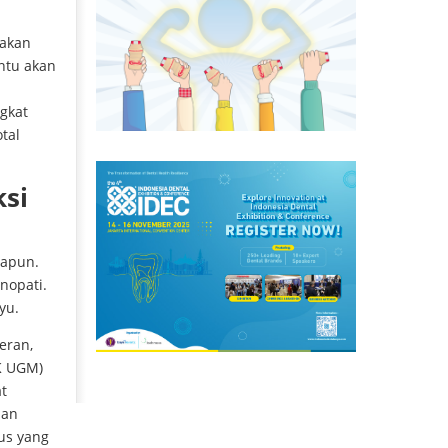
rakan
entu akan
gkat
otal
ksi
papun.
nopati.
yu.
eran,
K UGM)
t
dan
us yang