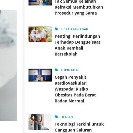
Tak Semua Kelainan
Refraksi Membutuhkan
Prosedur yang Sama
KESEHATAN ANAK
Penting: Perlindungan
Terhadap Dengue saat
Anak Kembali
Bersekolah
TOPIK KITA
Cegah Penyakit
Kardiovaskular:
Waspadai Risiko
Obesitas Pada Berat
Badan Normal
ULASAN
Teknologi Terkini untuk
Gangguan Saluran