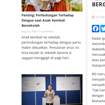
BERG
Penting: Perlindungan Terhadap
14 Oc
Dengue saat Anak Kembali
Bersekolah
Fac
Aug 03, 2026 /
0 comments
Anak kembali ke sekolah,
Kadar g
perlindungan terhadap dengue perlu
menimbu
makin dikuatkan. Penularan virus ini
diabetik
bisa terjadi di sekolah karena
A.
merusak
aegypti
menggigit di pagi hari.
atau pen
maupun
RD meru
menjadi
menjadi
“Tak han
dengan 
Muhamma