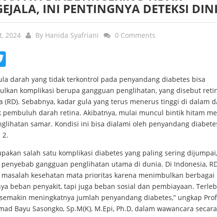
EJALA, INI PENTINGNYA DETEKSI DIN
t, 2024
By
Hanida Syafriani
0 Comments
ebook
Twitter
ula darah yang tidak terkontrol pada penyandang diabetes bisa
lkan komplikasi berupa gangguan penglihatan, yang disebut reti
a (RD). Sebabnya, kadar gula yang terus menerus tinggi di dalam 
 pembuluh darah retina. Akibatnya, mulai muncul bintik hitam m
glihatan samar. Kondisi ini bisa dialami oleh penyandang diabetes
 2.
pakan salah satu komplikasi diabetes yang paling sering dijumpai
 penyebab gangguan penglihatan utama di dunia. Di Indonesia, RD 
 masalah kesehatan mata prioritas karena menimbulkan berbagai
ya beban penyakit, tapi juga beban sosial dan pembiayaan. Terleb
semakin meningkatnya jumlah penyandang diabetes,” ungkap Prof.
d Bayu Sasongko, Sp.M(K), M.Epi, Ph.D, dalam wawancara secara