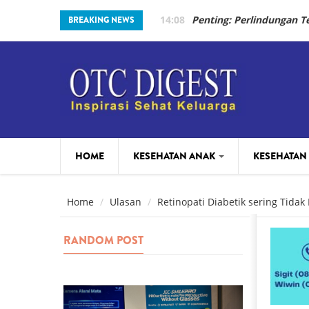
Skip to main content
14:08
Penting: Perlindungan 
BREAKING NEWS
HOME
KESEHATAN ANAK
KESEHATAN
PARENTING
BEAUTY
Home
Ulasan
Retinopati Diabetik sering Tidak 
RANDOM POST