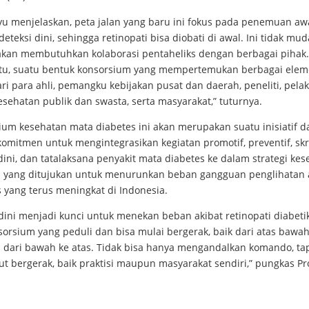
ayu menjelaskan, peta jalan yang baru ini fokus pada penemuan aw
deteksi dini, sehingga retinopati bisa diobati di awal. Ini tidak mu
akan membutuhkan kolaborasi pentaheliks dengan berbagai pihak.
itu, suatu bentuk konsorsium yang mempertemukan berbagai ele
ri para ahli, pemangku kebijakan pusat dan daerah, peneliti, pela
esehatan publik dan swasta, serta masyarakat,” tuturnya.
ium kesehatan mata diabetes ini akan merupakan suatu inisiatif d
omitmen untuk mengintegrasikan kegiatan promotif, preventif, skr
dini, dan tatalaksana penyakit mata diabetes ke dalam strategi ke
l yang ditujukan untuk menurunkan beban gangguan penglihatan 
 yang terus meningkat di Indonesia.
dini menjadi kunci untuk menekan beban akibat retinopati diabetik
sorsium yang peduli dan bisa mulai bergerak, baik dari atas bawa
dari bawah ke atas. Tidak bisa hanya mengandalkan komando, tapi
ut bergerak, baik praktisi maupun masyarakat sendiri,” pungkas Pr
___________________________________