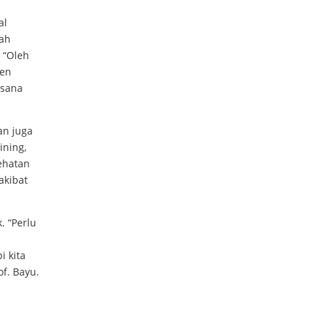
al
dah
 “Oleh
men
ksana
an juga
ining,
sehatan
akibat
. “Perlu
h
 kita
of. Bayu.