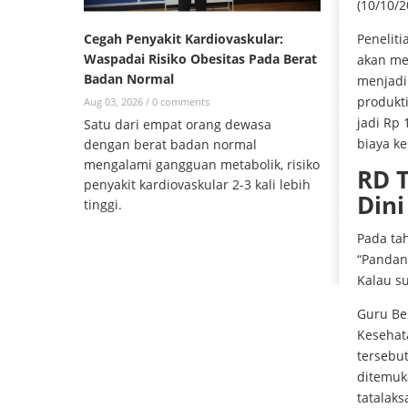
(10/10/2
Penelit
Cegah Penyakit Kardiovaskular:
Waspadai Risiko Obesitas Pada Berat
akan men
Badan Normal
menjadi
produkti
Aug 03, 2026 /
0 comments
jadi Rp 
Satu dari empat orang dewasa
biaya ke
dengan berat badan normal
mengalami gangguan metabolik, risiko
RD T
penyakit kardiovaskular 2-3 kali lebih
Dini
tinggi.
Pada tah
“Pandan
Kalau su
Guru Be
Kesehat
tersebut
ditemuka
tatalak