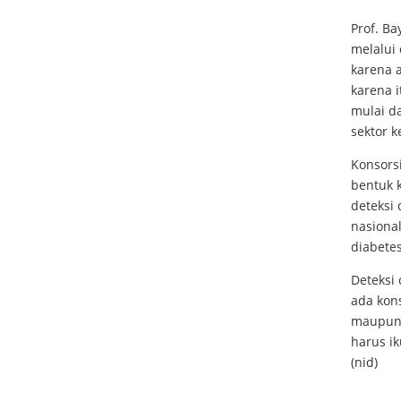
Prof. B
melalui 
karena 
karena 
mulai da
sektor k
Konsors
bentuk k
deteksi 
nasiona
diabetes
Deteksi 
ada kon
maupun 
harus ik
(nid)
_________