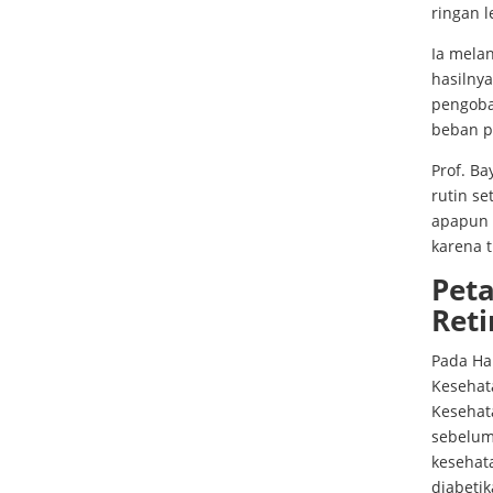
ringan l
Ia mela
hasilnya
pengoba
beban p
Prof. B
rutin s
apapun 
karena t
Peta
Reti
Pada Ha
Kesehat
Kesehata
sebelum
kesehata
diabetik