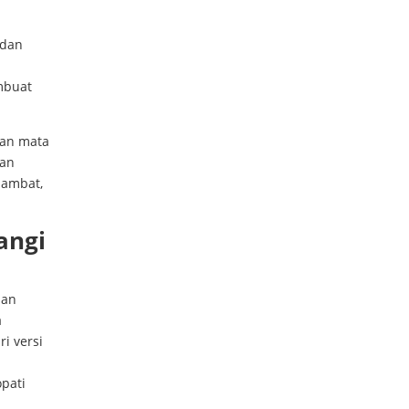
 dan
mbuat
aan mata
han
lambat,
angi
ian
a
i versi
pati