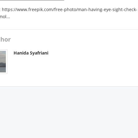
:
https://www.freepik.com/free-photo/man-having-eye-sight-check-
ol...
hor
Hanida Syafriani