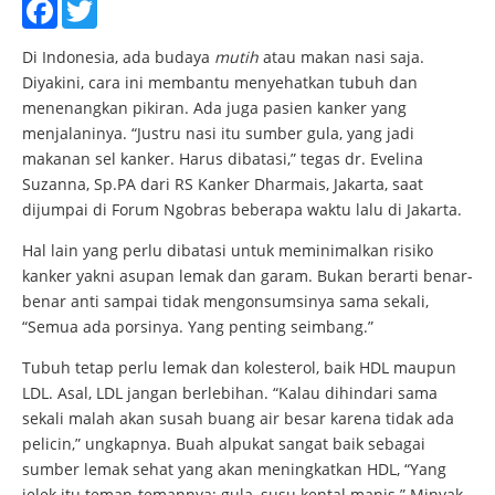
Facebook
Twitter
Di Indonesia, ada budaya
mutih
atau makan nasi saja.
Diyakini, cara ini membantu menyehatkan tubuh dan
menenangkan pikiran. Ada juga pasien kanker yang
menjalaninya. “Justru nasi itu sumber gula, yang jadi
makanan sel kanker. Harus dibatasi,” tegas dr. Evelina
Suzanna, Sp.PA dari RS Kanker Dharmais, Jakarta, saat
dijumpai di Forum Ngobras beberapa waktu lalu di Jakarta.
Hal lain yang perlu dibatasi untuk meminimalkan risiko
kanker yakni asupan lemak dan garam. Bukan berarti benar-
benar anti sampai tidak mengonsumsinya sama sekali,
“Semua ada porsinya. Yang penting seimbang.”
Tubuh tetap perlu lemak dan kolesterol, baik HDL maupun
LDL. Asal, LDL jangan berlebihan. “Kalau dihindari sama
sekali malah akan susah buang air besar karena tidak ada
pelicin,” ungkapnya. Buah alpukat sangat baik sebagai
sumber lemak sehat yang akan meningkatkan HDL, “Yang
jelek itu teman-temannya: gula, susu kental manis.” Minyak