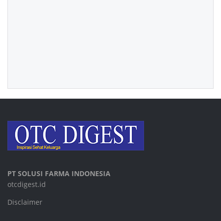
PT SOLUSI FARMA INDONESIA
otcdigest.id
Disclaimer