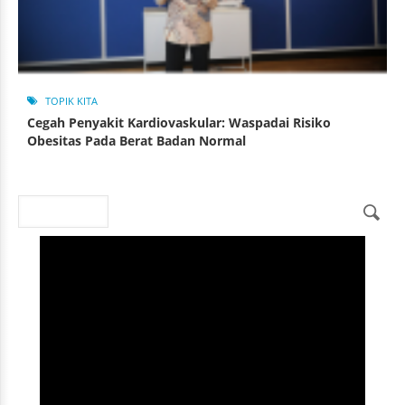
TOPIK KITA
Cegah Penyakit Kardiovaskular: Waspadai Risiko
Obesitas Pada Berat Badan Normal
Search
Search form