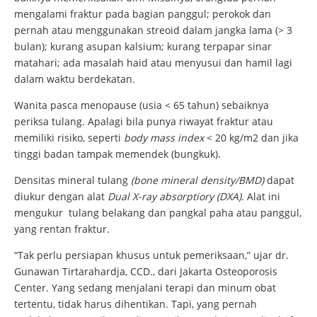
mengalami fraktur pada bagian panggul; perokok dan
pernah atau menggunakan streoid dalam jangka lama (> 3
bulan); kurang asupan kalsium; kurang terpapar sinar
matahari; ada masalah haid atau menyusui dan hamil lagi
dalam waktu berdekatan.
Wanita pasca menopause (usia < 65 tahun) sebaiknya
periksa tulang. Apalagi bila punya riwayat fraktur atau
memiliki risiko, seperti
body mass index
< 20 kg/m2 dan jika
tinggi badan tampak memendek (bungkuk).
Densitas mineral tulang
(bone mineral density/BMD)
dapat
diukur dengan alat
Dual X-ray absorptiory (DXA).
Alat ini
mengukur tulang belakang dan pangkal paha atau panggul,
yang rentan fraktur.
“Tak perlu persiapan khusus untuk pemeriksaan,” ujar dr.
Gunawan Tirtarahardja, CCD., dari Jakarta Osteoporosis
Center. Yang sedang menjalani terapi dan minum obat
tertentu, tidak harus dihentikan. Tapi, yang pernah