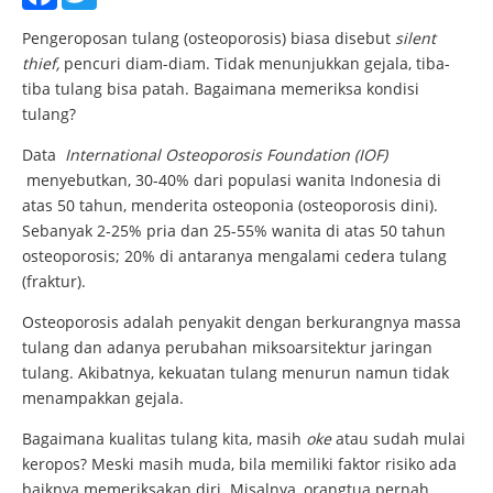
Pengeroposan tulang (osteoporosis) biasa disebut
silent
thief,
pencuri diam-diam. Tidak menunjukkan gejala, tiba-
tiba tulang bisa patah. Bagaimana memeriksa kondisi
tulang?
Data
International Osteoporosis Foundation (IOF)
menyebutkan, 30-40% dari populasi wanita Indonesia di
atas 50 tahun, menderita osteoponia (osteoporosis dini).
Sebanyak 2-25% pria dan 25-55% wanita di atas 50 tahun
osteoporosis; 20% di antaranya mengalami cedera tulang
(fraktur).
Osteoporosis adalah penyakit dengan berkurangnya massa
tulang dan adanya perubahan miksoarsitektur jaringan
tulang. Akibatnya, kekuatan tulang menurun namun tidak
menampakkan gejala.
Bagaimana kualitas tulang kita, masih
oke
atau sudah mulai
keropos? Meski masih muda, bila memiliki faktor risiko ada
baiknya memeriksakan diri. Misalnya, orangtua pernah