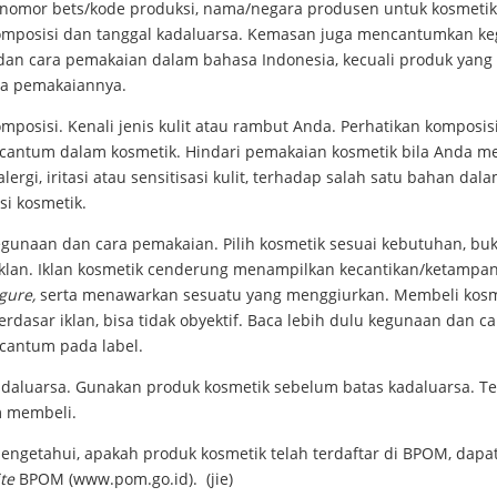
 nomor bets/kode produksi, nama/negara produsen untuk kosmetik
komposisi dan tanggal kadaluarsa. Kemasan juga mencantumkan k
dan cara pemakaian dalam bahasa Indonesia, kecuali produk yang
ara pemakaiannya.
osisi. Kenali jenis kulit atau rambut Anda. Perhatikan komposis
rcantum dalam kosmetik. Hindari pemakaian kosmetik bila Anda me
alergi, iritasi atau sensitisasi kulit, terhadap salah satu bahan dal
si kosmetik.
naan dan cara pemakaian. Pilih kosmetik sesuai kebutuhan, bu
iklan. Iklan kosmetik cenderung menampilkan kecantikan/ketampa
igure,
serta menawarkan sesuatu yang menggiurkan. Membeli kosm
rdasar iklan, bisa tidak obyektif. Baca lebih dulu kegunaan dan ca
rcantum pada label.
luarsa. Gunakan produk kosmetik sebelum batas kadaluarsa. Tel
 membeli.
ngetahui, apakah produk kosmetik telah terdaftar di BPOM, dapat 
te
BPOM (
www.pom.go.id
). (jie)