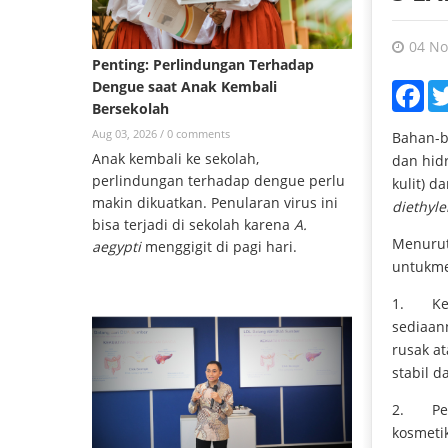
04 No
Penting: Perlindungan Terhadap
Dengue saat Anak Kembali
Fac
Bersekolah
Aug 03, 2026 /
0 comments
Bahan-b
Anak kembali ke sekolah,
dan hidr
perlindungan terhadap dengue perlu
kulit) d
makin dikuatkan. Penularan virus ini
diethyle
bisa terjadi di sekolah karena
A.
Menurut
aegypti
menggigit di pagi hari.
untukme
1. Kena
sediaann
rusak at
stabil d
2. Pena
kosmeti