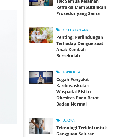
Tak Semua Kelainan
Refraksi Membutuhkan
Prosedur yang Sama
KESEHATAN ANAK
Penting: Perlindungan
Terhadap Dengue saat
Anak Kembali
Bersekolah
TOPIK KITA
Cegah Penyakit
Kardiovaskular:
Waspadai Risiko
Obesitas Pada Berat
Badan Normal
ULASAN
Teknologi Terkini untuk
Gangguan Saluran