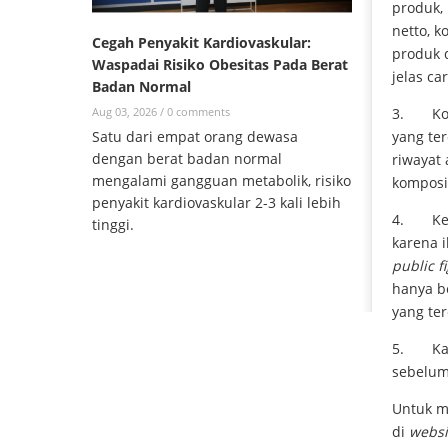
produk,
netto, 
Cegah Penyakit Kardiovaskular:
produk 
Waspadai Risiko Obesitas Pada Berat
jelas c
Badan Normal
3. Komp
Aug 03, 2026 /
0 comments
yang te
Satu dari empat orang dewasa
dengan berat badan normal
riwayat 
mengalami gangguan metabolik, risiko
komposi
penyakit kardiovaskular 2-3 kali lebih
4. Kegu
tinggi.
karena 
public f
hanya be
yang te
5. Kada
sebelum
Untuk me
di
websi