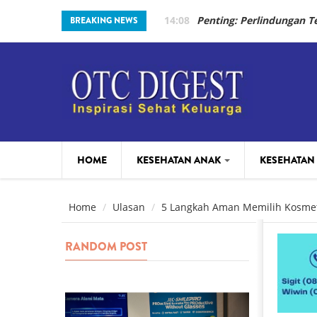
Skip to main content
14:08
Penting: Perlindungan 
BREAKING NEWS
HOME
KESEHATAN ANAK
KESEHATAN
PARENTING
BEAUTY
Home
Ulasan
5 Langkah Aman Memilih Kosmet
RANDOM POST