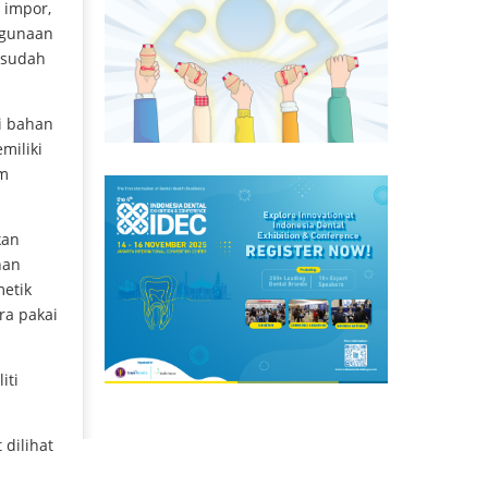
 impor,
egunaan
 sudah
i bahan
miliki
am
kan
nan
etik
ra pakai
iti
dilihat