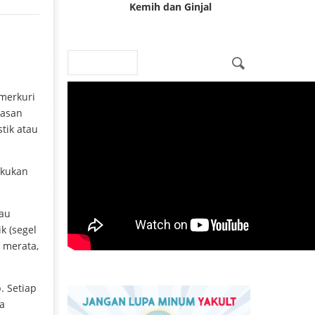
Kemih dan Ginjal
Search
Search form
merkuri
pasan
tik atau
akukan
tau
k (segel
 merata,
. Setiap
a