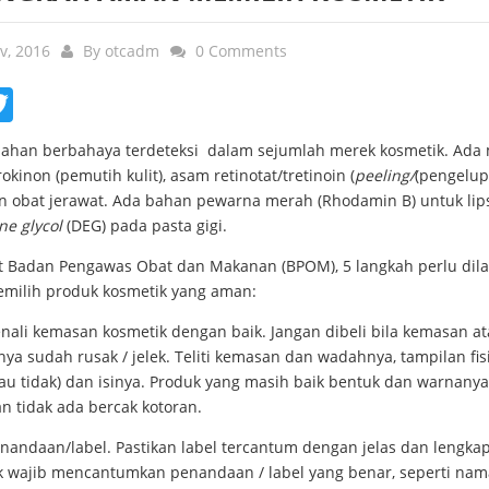
v, 2016
By
otcadm
0 Comments
ebook
Twitter
ahan berbahaya terdeteksi dalam sejumlah merek kosmetik. Ada 
okinon (pemutih kulit), asam retinotat/tretinoin (
peeling/
(pengelu
an obat jerawat. Ada bahan pewarna merah (Rhodamin B) untuk lips
ne glycol
(DEG) pada pasta gigi.
 Badan Pengawas Obat dan Makanan (BPOM), 5 langkah perlu dil
milih produk kosmetik yang aman:
li kemasan kosmetik dengan baik. Jangan dibeli bila kemasan a
ya sudah rusak / jelek. Teliti kemasan dan wadahnya, tampilan fisi
au tidak) dan isinya. Produk yang masih baik bentuk dan warnanya
an tidak ada bercak kotoran.
ndaan/label. Pastikan label tercantum dengan jelas dan lengkap
k wajib mencantumkan penandaan / label yang benar, seperti nam