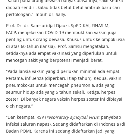
“Kalau pada orang dewasa banyak alasannya, sakit sedikit
diobati sendiri, kalau tidak betul-betul ambruk baru cari
pertolongan,” imbuh dr. Sally.
Prof. Dr. dr. Samsuridjal Djauzi, SpPD-KAI, FINASIM,
FACP, menjelaskan COVID-19 membuktikan vaksin juga
penting untuk orang dewasa. Khusus untuk kelompok usia
di atas 60 tahun (lansia), Prof. Samsu mengatakan,
setidaknya ada empat vaksinasi yang diperlukan untuk
mencegah sakit yang berpotensi menjadi berat.
“Pada lansia vaksin yang diperlukan minimal ada empat.
Pertama, influenza (diperbarui tiap tahun). Kedua, vaksin
pneumokokus untuk mencegah pneumonia, ada yang
seumur hidup ada yang 5 tahun sekali. Ketiga, herpes
zoster. Di banyak negara vaksin herpes zoster ini dibiayai
oleh negara.”
“Dan keempat, RSV (
respiratory syncytial virus
; penyebab
infeksi saluran napas). Sedang didaftarkan di Indonesia (di
Badan POM). Karena ini sedang didaftarkan jadi yang