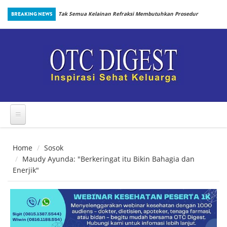
Skip to main content
inbiotik Sejak
BREAKING NEWS
Tak Semua Kelainan Refraksi Membutuhkan Prosedur
yang Sama
Home
Sosok
Maudy Ayunda: "Berkeringat itu Bikin Bahagia dan
Enerjik"