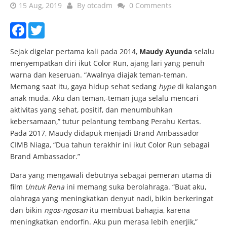
15 Aug, 2019
By
otcadm
0 Comments
Facebook
Twitter
Sejak digelar pertama kali pada 2014,
Maudy Ayunda
selalu
menyempatkan diri ikut Color Run, ajang lari yang penuh
warna dan keseruan. “Awalnya diajak teman-teman.
Memang saat itu, gaya hidup sehat sedang
hype
di kalangan
anak muda. Aku dan teman,-teman juga selalu mencari
aktivitas yang sehat, positif, dan menumbuhkan
kebersamaan,” tutur pelantung tembang Perahu Kertas.
Pada 2017, Maudy didapuk menjadi Brand Ambassador
CIMB Niaga, “Dua tahun terakhir ini ikut Color Run sebagai
Brand Ambassador.”
Dara yang mengawali debutnya sebagai pemeran utama di
film
Untuk Rena
ini memang suka berolahraga. “Buat aku,
olahraga yang meningkatkan denyut nadi, bikin berkeringat
dan bikin
ngos-ngosan
itu membuat bahagia, karena
meningkatkan endorfin. Aku pun merasa lebih enerjik,”