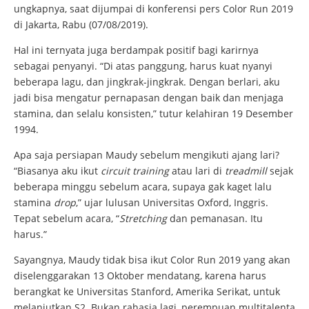
ungkapnya, saat dijumpai di konferensi pers Color Run 2019
di Jakarta, Rabu (07/08/2019).
Hal ini ternyata juga berdampak positif bagi karirnya
sebagai penyanyi. “Di atas panggung, harus kuat nyanyi
beberapa lagu, dan jingkrak-jingkrak. Dengan berlari, aku
jadi bisa mengatur pernapasan dengan baik dan menjaga
stamina, dan selalu konsisten,” tutur kelahiran 19 Desember
1994.
Apa saja persiapan Maudy sebelum mengikuti ajang lari?
“Biasanya aku ikut
circuit training
atau lari di
treadmill
sejak
beberapa minggu sebelum acara, supaya gak kaget lalu
stamina
drop
,” ujar lulusan Universitas Oxford, Inggris.
Tepat sebelum acara, “
Stretching
dan pemanasan. Itu
harus.”
Sayangnya, Maudy tidak bisa ikut Color Run 2019 yang akan
diselenggarakan 13 Oktober mendatang, karena harus
berangkat ke Universitas Stanford, Amerika Serikat, untuk
melanjutkan S2. Bukan rahasia lagi, perempuan multitalenta