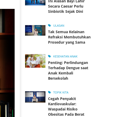
Ini Alasan Bayi Lahir
Secara Caesar Perlu
Sinbiotik Sejak Dini
ULASAN
Tak Semua Kelainan
Refraksi Membutuhkan
Prosedur yang Sama
KESEHATAN ANAK
Penting: Perlindungan
Terhadap Dengue saat
Anak Kembali
Bersekolah
TOPIK KITA
Cegah Penyakit
Kardiovaskular:
Waspadai Risiko
Obesitas Pada Berat