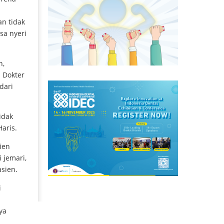
an tidak
sa nyeri
h,
 Dokter
dari
idak
aris.
ien
 jemari,
asien.
i
ya