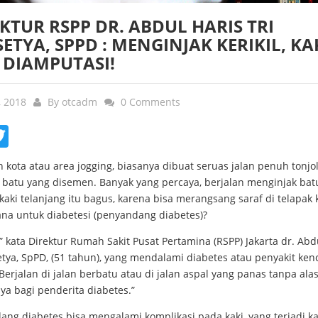
KTUR RSPP DR. ABDUL HARIS TRI
ETYA, SPPD : MENGINJAK KERIKIL, KA
 DIAMPUTASI!
, 2018
By
otcadm
0 Comments
ebook
Twitter
 kota atau area jogging, biasanya dibuat seruas jalan penuh tonjo
 batu yang disemen. Banyak yang percaya, berjalan menginjak batu
aki telanjang itu bagus, karena bisa merangsang saraf di telapak k
na untuk diabetesi (penyandang diabetes)?
” kata Direktur Rumah Sakit Pusat Pertamina (RSPP) Jakarta dr. Abd
etya, SpPD, (51 tahun), yang mendalami diabetes atau penyakit ken
Berjalan di jalan berbatu atau di jalan aspal yang panas tanpa alas
ya bagi penderita diabetes.”
ang diabetes bisa mengalami komplikasi pada kaki, yang terjadi k