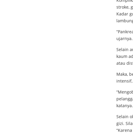
Komplika
stroke,
Kadar gu
lambung
“Pankre
ujarnya.
Selain a
kaum ad
atau dis
Maka, be
intensif
“Mengob
pelangg
katanya
Selain o
gizi. Si
“Karena 