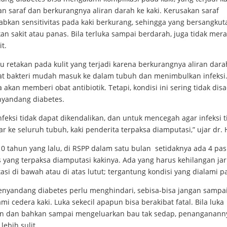
n saraf dan berkurangnya aliran darah ke kaki. Kerusakan saraf
bkan sensitivitas pada kaki berkurang, sehingga yang bersangkut
n sakit atau panas. Bila terluka sampai berdarah, juga tidak mera
it.
u retakan pada kulit yang terjadi karena berkurangnya aliran dara
 bakteri mudah masuk ke dalam tubuh dan menimbulkan infeksi.
 akan memberi obat antibiotik. Tetapi, kondisi ini sering tidak disa
nyandang diabetes.
nfeksi tidak dapat dikendalikan, dan untuk mencegah agar infeksi t
 ke seluruh tubuh, kaki penderita terpaksa diamputasi,” ujar dr. H
10 tahun yang lalu, di RSPP dalam satu bulan setidaknya ada 4 pas
 yang terpaksa diamputasi kakinya. Ada yang harus kehilangan jari
si di bawah atau di atas lutut; tergantung kondisi yang dialami p
enyandang diabetes perlu menghindari, sebisa-bisa jangan sampa
i cedera kaki. Luka sekecil apapun bisa berakibat fatal. Bila luka
an dan bahkan sampai mengeluarkan bau tak sedap, penanganann
lebih sulit.