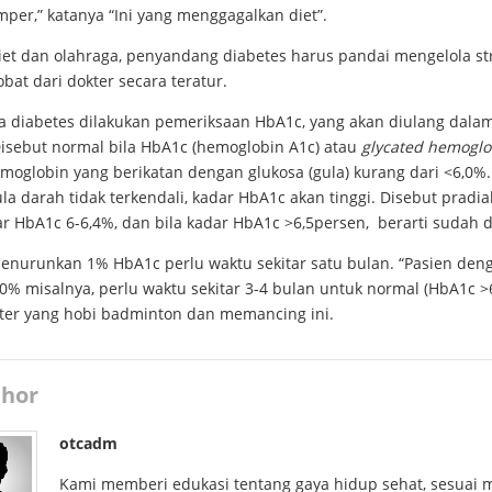
per,” katanya “Ini yang menggagalkan diet”.
diet dan olahraga, penyandang diabetes harus pandai mengelola st
 obat dari dokter secara teratur.
a diabetes dilakukan pemeriksaan HbA1c, yang akan diulang dalam
Disebut normal bila HbA1c (hemoglobin A1c) atau
glycated hemoglo
moglobin yang berikatan dengan glukosa (gula) kurang dari <6,0%.
la darah tidak terkendali, kadar HbA1c akan tinggi. Disebut pradi
ar HbA1c 6-6,4%, dan bila kadar HbA1c >6,5persen, berarti sudah d
enurunkan 1% HbA1c perlu waktu sekitar satu bulan. “Pasien den
% misalnya, perlu waktu sekitar 3-4 bulan untuk normal (HbA1c >6
kter yang hobi badminton dan memancing ini.
hor
otcadm
Kami memberi edukasi tentang gaya hidup sehat, sesuai 