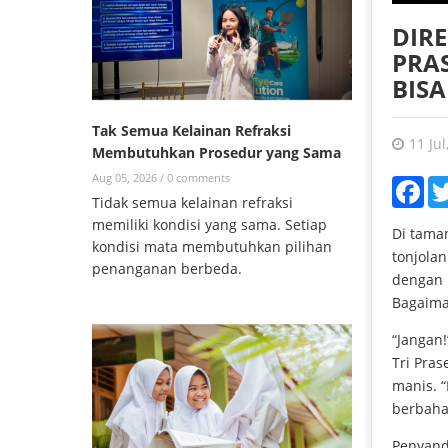
DIRE
PRAS
BISA
Tak Semua Kelainan Refraksi
11 Jul
Membutuhkan Prosedur yang Sama
Aug 05, 2026 /
0 comments
Fac
Tidak semua kelainan refraksi
memiliki kondisi yang sama. Setiap
Di taman
kondisi mata membutuhkan pilihan
tonjolan
penanganan berbeda.
dengan k
Bagaima
“Jangan!
Tri Pras
manis. “
berbaha
Penyand