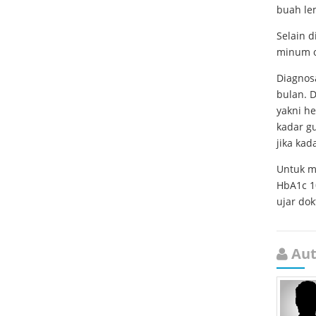
buah lem
Selain 
minum
Diagnos
bulan. 
yakni he
kadar gu
jika kad
Untuk m
HbA1c 10
ujar do
Aut