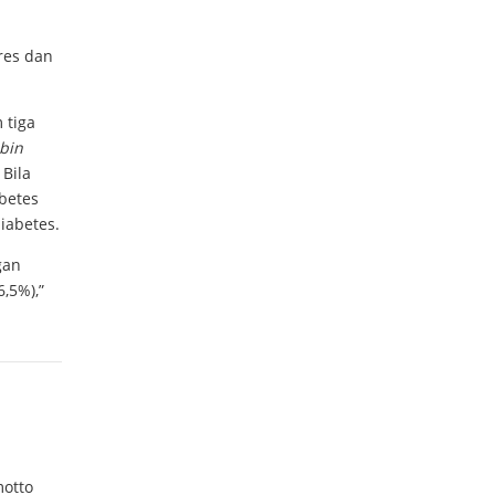
res dan
 tiga
bin
 Bila
abetes
iabetes.
gan
,5%),”
motto