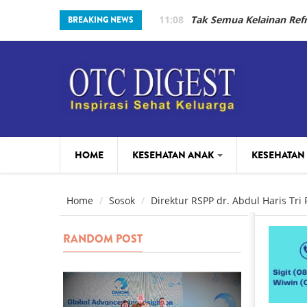
Skip to main content
11:08
Tak Semua Kelainan Re
BREAKING NEWS
HOME
KESEHATAN ANAK
KESEHATAN
PARENTING
BEAUTY
Home
Sosok
Direktur RSPP dr. Abdul Haris Tri 
RANDOM POST