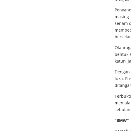
Penyand
masing-
senam da
membeba
berselan
Olahrag
bentuk s
katun, j
Dengan 
luka. Pa
ditanga
Terbukt
menjala
sebulan
“BMW”