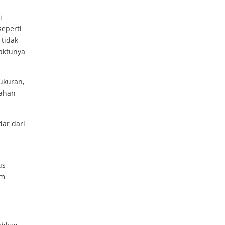
i
eperti
 tidak
aktunya
ukuran,
bahan
dar dari
us
am