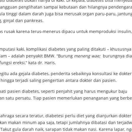
si diabetes bukan hanya di kaki. Di kepala, diabetes bisa menyeb
 gangguan penglihatan sampai kebutaan dan hilangnya pendengar
la tinggi dalam darah juga bisa merusak organ paru-paru, jantung,
, ginjal dan pankreas.
as rusak karena terus-menerus dipacu untuk memproduksi insulin,
mputasi kaki, komplikasi diabetes yang paling ditakuti – khususnya
am – adalah penyakit BMW. “Burung
meneng wae;
burungnya dia
fungsi ereksi,” kata dr. Haris.
gitu ada gejala diabetes, penderita sebaiknya konsultasi ke dokter
, hingga terjadi saling pengertian antara dokter dan pasien.
ati pasien diabetes, seperti penjahit yang harus mengukur baju
an satu persatu. Tiap pasien memerlukan penanganan yang berbe
.
lahraga secara teratur, diabetesi perlu diet yang dianjurkan dokter
lakan makan minum apa saja, tetapi jumlahnya dibatasi dan terjadw
Takut gula darah naik, sarapan tidak makan nasi. Karena lapar, ng