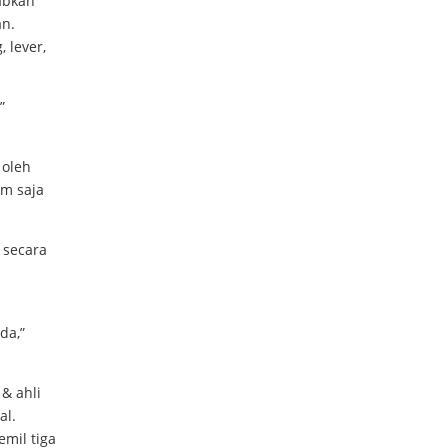
abkan
an.
 lever,
”
 oleh
m saja
 secara
da,”
 & ahli
al.
emil tiga