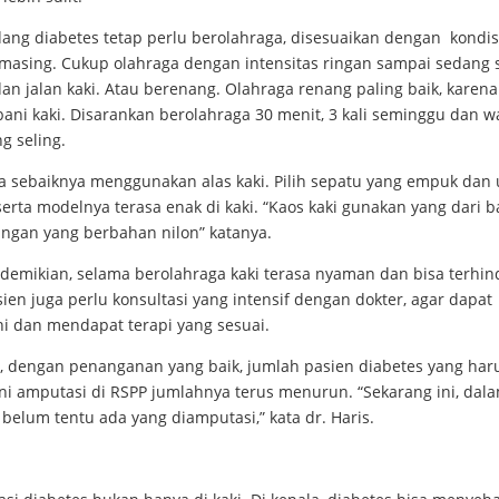
ang diabetes tetap perlu berolahraga, disesuaikan dengan kondis
masing. Cukup olahraga dengan intensitas ringan sampai sedang s
n jalan kaki. Atau berenang. Olahraga renang paling baik, karena
ni kaki. Disarankan berolahraga 30 menit, 3 kali seminggu dan w
g seling.
a sebaiknya menggunakan alas kaki. Pilih sepatu yang empuk dan 
erta modelnya terasa enak di kaki. “Kaos kaki gunakan yang dari 
angan yang berbahan nilon” katanya.
demikian, selama berolahraga kaki terasa nyaman dan bisa terhin
sien juga perlu konsultasi yang intensif dengan dokter, agar dapat
ni dan mendapat terapi yang sesuai.
i, dengan penanganan yang baik, jumlah pasien diabetes yang har
ni amputasi di RSPP jumlahnya terus menurun. “Sekarang ini, dal
 belum tentu ada yang diamputasi,” kata dr. Haris.