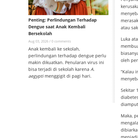
kerusaka
menyeba
Penting: Perlindungan Terhadap
merasaka
Dengue saat Anak Kembali
atau sak
Bersekolah
Luka ata
Aug 03, 2026 /
0 comments
membuat
Anak kembali ke sekolah,
biasanya
perlindungan terhadap dengue perlu
oleh pe
makin dikuatkan. Penularan virus ini
bisa terjadi di sekolah karena
A.
“Kalau i
aegypti
menggigit di pagi hari.
menyebar
Sekitar 
diabetes
diamputa
Maka, p
mengalam
dibiark
menjadi 