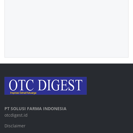
PT SOLUSI FARMA INDONESIA
otcdigest.id
Disclaimer