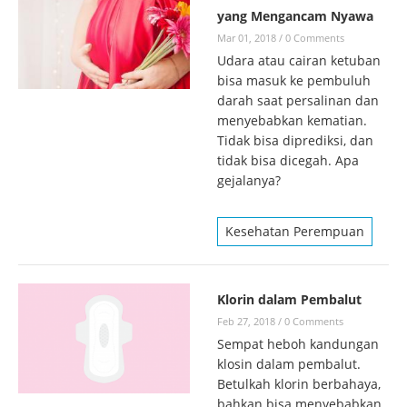
yang Mengancam Nyawa
Mar 01, 2018
/
0 Comments
Udara atau cairan ketuban
bisa masuk ke pembuluh
darah saat persalinan dan
menyebabkan kematian.
Tidak bisa diprediksi, dan
tidak bisa dicegah. Apa
gejalanya?
Kesehatan Perempuan
Klorin dalam Pembalut
Feb 27, 2018
/
0 Comments
Sempat heboh kandungan
klosin dalam pembalut.
Betulkah klorin berbahaya,
bahkan bisa menyebabkan