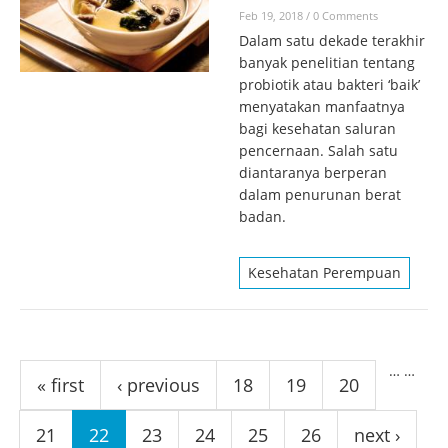
Feb 19, 2018
/
0 Comments
Dalam satu dekade terakhir
banyak penelitian tentang
probiotik atau bakteri ‘baik’
menyatakan manfaatnya
bagi kesehatan saluran
pencernaan. Salah satu
diantaranya berperan
dalam penurunan berat
badan.
Kesehatan Perempuan
Pages
…
…
« first
‹ previous
18
19
20
21
22
23
24
25
26
next ›