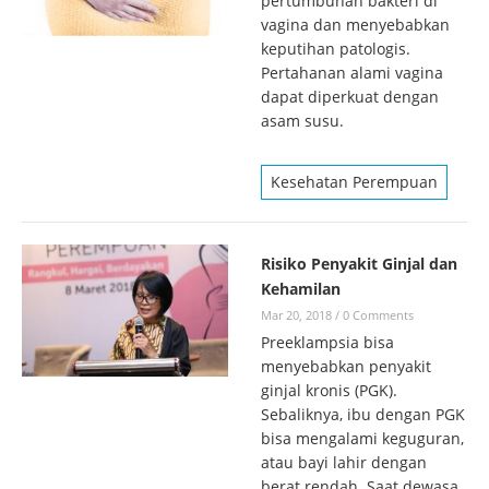
pertumbuhan bakteri di
vagina dan menyebabkan
keputihan patologis.
Pertahanan alami vagina
dapat diperkuat dengan
asam susu.
Kesehatan Perempuan
Risiko Penyakit Ginjal dan
Kehamilan
Mar 20, 2018
/
0 Comments
Preeklampsia bisa
menyebabkan penyakit
ginjal kronis (PGK).
Sebaliknya, ibu dengan PGK
bisa mengalami keguguran,
atau bayi lahir dengan
berat rendah. Saat dewasa