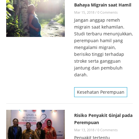
Bahaya Migrain saat Hamil
Mar 15, 2018
/
0 Comments
Jangan anggap remeh
migrain saat kehamilan.
Studi terbaru menunjukkan,
perempuan hamil yang
mengalami migrain,
berisiko tinggi terhadap
stroke serta gangguan
jantung dan pembuluh
darah.
Kesehatan Perempuan
Risiko Penyakit Ginjal pada
Perempuan
Mar 13, 2018
/
0 Comments
Penyakit tertentu