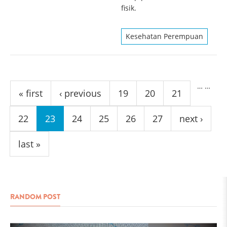
fisik.
Kesehatan Perempuan
Pages
…
…
« first
‹ previous
19
20
21
22
23
24
25
26
27
next ›
last »
RANDOM POST