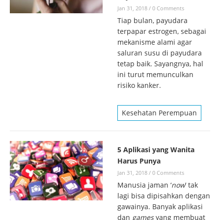
Jan 31, 2018
/
0 Comments
Tiap bulan, payudara
terpapar estrogen, sebagai
mekanisme alami agar
saluran susu di payudara
tetap baik. Sayangnya, hal
ini turut memunculkan
risiko kanker.
Kesehatan Perempuan
5 Aplikasi yang Wanita
Harus Punya
Jan 31, 2018
/
0 Comments
Manusia jaman ‘
now
’ tak
lagi bisa dipisahkan dengan
gawainya. Banyak aplikasi
dan
games
yang membuat