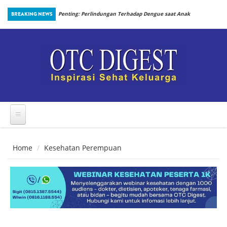
Skip to main content
aat Anak
BREAKING NEWS
Cegah Penyakit Kardiovaskular: Waspadai Risiko Obesitas
Pada Berat Badan Normal
Home
Kesehatan Perempuan