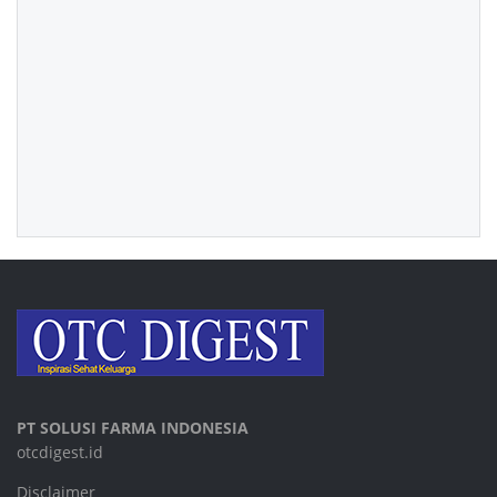
PT SOLUSI FARMA INDONESIA
otcdigest.id
Disclaimer