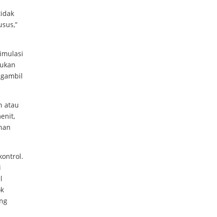
tidak
sus,”
imulasi
kukan
ngambil
n atau
enit,
ihan
ontrol.
i
l
ok
ang