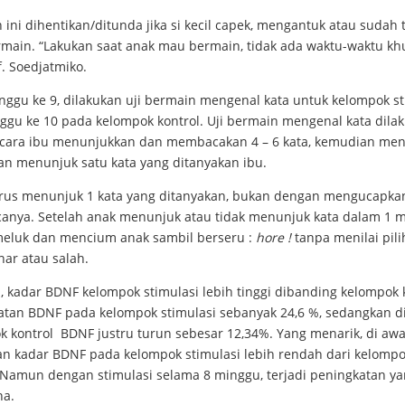
 ini dihentikan/ditunda jika si kecil capek, mengantuk atau sudah 
main. “Lakukan saat anak mau bermain, tidak ada waktu-waktu khu
f. Soedjatmiko.
nggu ke 9, dilakukan uji bermain mengenal kata untuk kelompok st
ggu ke 10 pada kelompok kontrol. Uji bermain mengenal kata dila
cara ibu menunjukkan dan membacakan 4 – 6 kata, kemudian me
dan menunjuk satu kata yang ditanyakan ibu.
rus menunjuk 1 kata yang ditanyakan, bukan dengan mengucapka
nya. Setelah anak menunjuk atau tidak menunjuk kata dalam 1 m
eluk dan mencium anak sambil berseru :
hore !
tanpa menilai pil
ar atau salah.
, kadar BDNF kelompok stimulasi lebih tinggi dibanding kelompok k
atan BDNF pada kelompok stimulasi sebanyak 24,6 %, sedangkan d
k kontrol BDNF justru turun sebesar 12,34%. Yang menarik, di awa
ian kadar BDNF pada kelompok stimulasi lebih rendah dari kelomp
. Namun dengan stimulasi selama 8 minggu, terjadi peningkatan y
a.