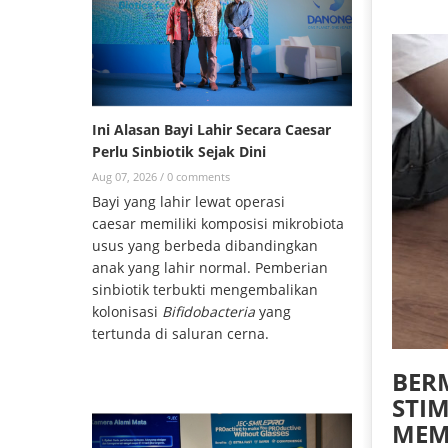
Ini Alasan Bayi Lahir Secara Caesar
Perlu Sinbiotik Sejak Dini
Aug 07, 2026 /
0 comments
Bayi yang lahir lewat operasi
caesar memiliki komposisi mikrobiota
usus yang berbeda dibandingkan
anak yang lahir normal. Pemberian
sinbiotik terbukti mengembalikan
kolonisasi
Bifidobacteria
yang
tertunda di saluran cerna.
BER
STI
MEM