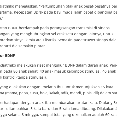
udjatmiko menegaskan, “Pertumbuhan otak anak pesat-pesatnya pa
ertama. Kecepatan BDNF pada bayi muda lebih cepat dibanding ba
a.”
atan BDNF berdampak pada perangsangan transmisi di sinaps
angan yang menghubungkan sel otak satu dengan lainnya, untuk
arkan sinyal kimia atau listrik). Semakin padat/ruwet sinaps dal
, berarti dia semakin pintar.
ur BDNF
oedjatmiko melakukan riset mengukur BDNF dalam darah anak. Pene
an pada 80 anak sehat; 40 anak masuk kelompok stimulasi, 40 anak
 kontrol (tanpa stimulasi).
yang dilakukan dengan melatih ibu, untuk menunjukkan 15 kata
a (mama, papa, susu, bola, kakak, adik, mandi, pipis, dll) dalam sat
erhadapan dengan anak, ibu membacakan urutan kata. Diulang 3x
ari, ditambahkan 5 kata baru dan 5 kata lama dibuang. Dilakukan 
nggu selama 8 minggu, sampai total yang dikenalkan adalah 60 kat