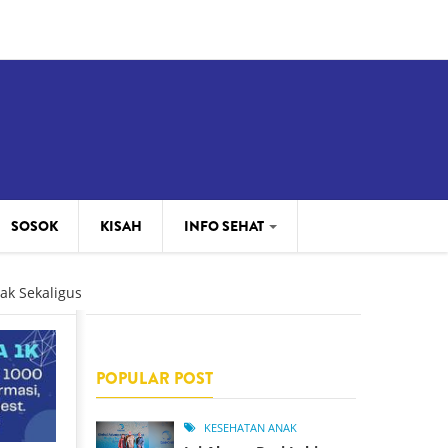
14:08
Pen
SOSOK
KISAH
INFO SEHAT
INFO KOMUNITAS
ak Sekaligus
MENU SEHAT
POPULAR POST
KESEHATAN ANAK