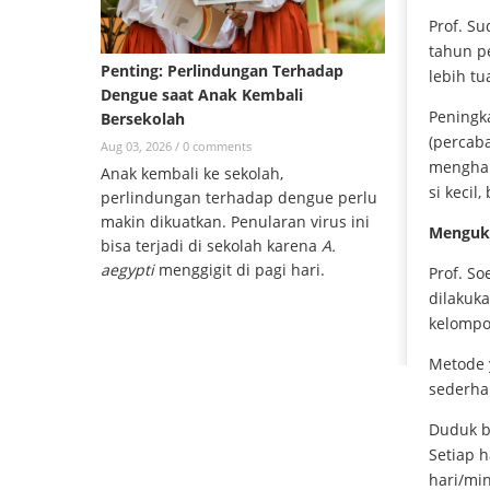
Prof. S
tahun p
Penting: Perlindungan Terhadap
lebih tu
Dengue saat Anak Kembali
Peningk
Bersekolah
(percab
Aug 03, 2026 /
0 comments
menghant
Anak kembali ke sekolah,
si kecil
perlindungan terhadap dengue perlu
makin dikuatkan. Penularan virus ini
Menguk
bisa terjadi di sekolah karena
A.
aegypti
menggigit di pagi hari.
Prof. S
dilakuk
kelompok
Metode 
sederhan
Duduk b
Setiap h
hari/mi