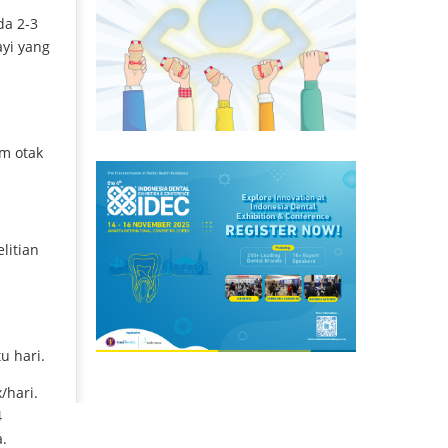
da 2-3
yi yang
am otak
litian
u hari.
/hari.
4
a.