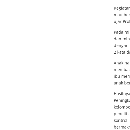
Kegiatan
mau ber
ujar Pro
Pada mi
dan min
dengan 
2 kata 
Anak ha
membaca
ibu mem
anak ben
Hasilnya
Peningk
kelompo
penelit
kontrol
bermakn