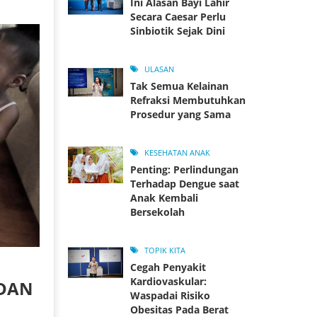
Ini Alasan Bayi Lahir
Secara Caesar Perlu
Sinbiotik Sejak Dini
ULASAN
Tak Semua Kelainan
Refraksi Membutuhkan
Prosedur yang Sama
KESEHATAN ANAK
Penting: Perlindungan
Terhadap Dengue saat
Anak Kembali
Bersekolah
TOPIK KITA
Cegah Penyakit
Kardiovaskular:
 DAN
Waspadai Risiko
Obesitas Pada Berat