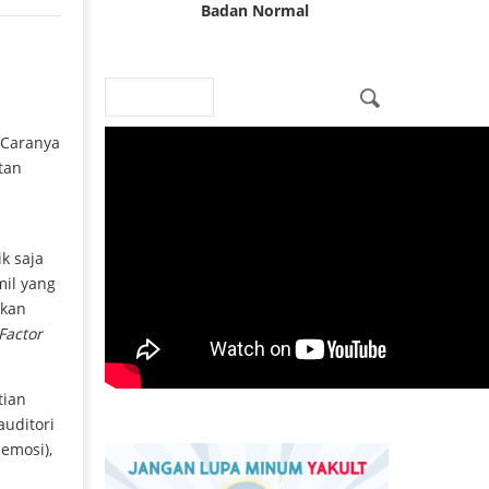
Badan Normal
Search
Search form
 Caranya
tan
k saja
mil yang
tkan
Factor
tian
auditori
emosi),