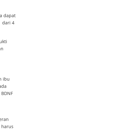
a dapat
 dari 4
ukti
an
n ibu
ada
n BDNF
peran
i harus