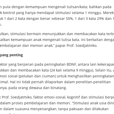
n pula dengan kemampuan mengenali tulisan/kata; bahkan pada
k kontrol yang hanya mendapat stimulasi selama 1 minggu. Merek
 1 dari 2 kata dengan benar sebesar 50%, 1 dari 3 kata 29% dan 1
%.
ulkan, stimulasi bermain menunjukkan dan membacakan kata terb
atkan kemampuan anak mengenali tulisa kata. Ini berkaitan deng
pembelajaran dan memori anak,” papar Prof. Soedjatmiko.
ayang penting
faktor yang berperan pada peningkatan BDNF, antara lain kekerapa
kkan dan membacakan kata (24 kali selama 9 minggu). Selain itu, 
emosi sosial (pelukan dan ciuman) untuk menghasilkan peningkata
imal. Hal ini tidak pernah dilaporkan dalam penelitan-penelitian
nya, pada orang dewasa dan binatang.
Prof. Soedjatmiko, faktor emosi-sosial, kognitif dan stimulasi ber
 dalam proses pembelajaran dan memori. “Stimulasi anak usia din
an dalam suasana menyenangkan, tanpa paksaan dan dilakukan