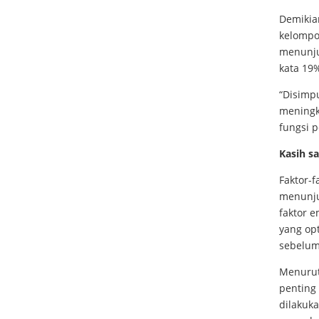
Demikia
kelompo
menunjuk
kata 19
“Disimp
meningk
fungsi 
Kasih s
Faktor-
menunju
faktor 
yang opt
sebelum
Menurut 
penting
dilakuk