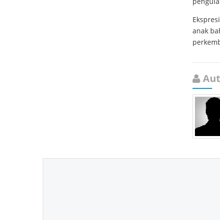
pengula
Ekspres
anak ba
perkemba
Aut