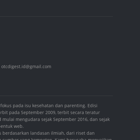
,
otcdigest.id@gmail.com
fokus pada isu kesehatan dan parenting. Edisi
bit pada September 2009, terbit secara teratur
.id mulai mengudara sejak September 2016, dan sejak
 bentuk web.
s berdasarkan landasan ilmiah, dari riset dan
ara sumber yang kompeten. Kami berusaha menyajikan