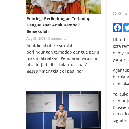
30 Ju
Penting: Perlindungan Terhadap
Dengue saat Anak Kembali
Fac
Bersekolah
Aug 03, 2026 /
0 comments
Libur l
Anak kembali ke sekolah,
kota te
perlindungan terhadap dengue perlu
menyisa
makin dikuatkan. Penularan virus ini
yang kit
bisa terjadi di sekolah karena
A.
Agar tub
aegypti
menggigit di pagi hari.
berolahr
memakai
Ya, cuk
menunju
Bioscie
teh (sdt
signifik