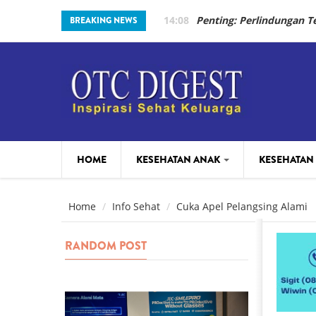
Skip to main content
14:08
Penting: Perlindungan 
BREAKING NEWS
HOME
KESEHATAN ANAK
KESEHATAN
PARENTING
BEAUTY
Home
Info Sehat
Cuka Apel Pelangsing Alami
RANDOM POST