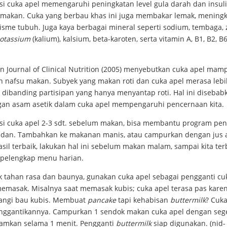
i cuka apel memengaruhi peningkatan level gula darah dan insul
 makan. Cuka yang berbau khas ini juga membakar lemak, mening
sme tubuh. Juga kaya berbagai mineral seperti sodium, tembaga, z
otassium
(kalium), kalsium, beta-karoten, serta vitamin A, B1, B2, B6
n Journal of Clinical Nutrition (2005) menyebutkan cuka apel mam
 nafsu makan. Subyek yang makan roti dan cuka apel merasa lebi
 dibanding partisipan yang hanya menyantap roti. Hal ini disebab
an asam asetik dalam cuka apel mempengaruhi pencernaan kita
i cuka apel 2-3 sdt. sebelum makan, bisa membantu program pe
adan. Tambahkan ke makanan manis, atau campurkan dengan jus a
sil terbaik, lakukan hal ini sebelum makan malam, sampai kita ter
 pelengkap menu harian.
ak tahan rasa dan baunya, gunakan cuka apel sebagai pengganti cu
emasak. Misalnya saat memasak kubis; cuka apel terasa pas kare
ngi bau kubis. Membuat
pancake
tapi kehabisan
buttermilk
? Cuka
nggantikannya. Campurkan 1 sendok makan cuka apel dengan seg
iamkan selama 1 menit. Pengganti
buttermilk
siap digunakan. (nid- 