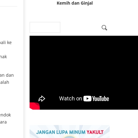
Kemih dan Ginjal
Search
Search form
ali ke
enak
kan dan
dalah
endok
cara