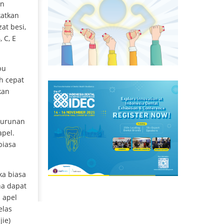
in
katkan
at besi,
, C, E
pu
h cepat
kan
.
nurunan
pel.
biasa
ka biasa
na dapat
 apel
elas
jie)