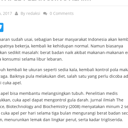
n, 2017
By
redaksi
0 Comments
ebook
Twitter
ebaran sudah usai, sebagian besar masyarakat Indonesia akan kemb
mpatnya bekerja, kembali ke kehidupan normal. Namun biasanya
kan sedikit masalah: berat badan naik akibat makanan-makanan 
a konsumsi selama libur lebaran.
uh kembali ke ukuran seperti sedia kala, kembali kontrol pola ma
aga. Baiknya pula melakukan diet, salah satu yang perlu dicoba a
 cuka apel.
a apel bisa membantu melangsingkan tubuh. Penelitian medis
kkan, cuka apel dapat mengontrol gula darah. Jurnal ilmiah The
nce, Biotechnology and Biochemistry (2008) menyatakan minum 2 s
) cuka apel per hari selama tiga bulan mengurangi berat badan se
an, menurunkan lemak dan lingkar perut, serta kadar trigliserida.