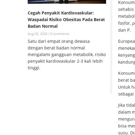
Konsums
sehabis
Cegah Penyakit Kardiovaskular:
metaboli
Waspadai Risiko Obesitas Pada Berat
fosfor,
p
Badan Normal
dan P.
Aug 03, 2026 /
0 comments
Europea
Satu dari empat orang dewasa
dengan berat badan normal
menekan
mengalami gangguan metabolik, risiko
kenyang
penyakit kardiovaskular 2-3 kali lebih
kandung
tinggi.
Konsums
berat b
Untuk ha
sebagai
Jika tid
dalam m
mengura
bisa me
susu. D