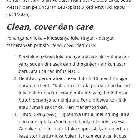
Plester, dan peluncuran Leukoplast® Red First Aid, Rabu
(5/11/2025).
Clean, cover
dan
care
Penanganan luka – khususnya luka ringan - dengan
menerapkan prinsip
clean
,
cover
dan
care
:
Bersihkan (
clean
) luka menggunakan: air matang (air
yang sudah dimasak dan didinginkan), air kemasan
baru, atau cairan infus NaCl.
Hentikan perdarahan: tekan luka 5-10 menit hingga
darah berhenti. “Kalau masih ada perdarahan berarti
luka dalam, sudah kena pembuluh yang lebih besar,
butuh penanganan lanjutan. Perlu dibawa ke klinik
atau rumah sakit,” dr. Heri menambahkan.
Tutup luka (
cover
). Tujuannya untuk melindungi luka
dan menciptakan/mempertahankan kondisi
moist
.
Gunakan plester untuk luka superfisial, atau perban
kasa steril untuk luka bakar. Jangan gunakan kapas