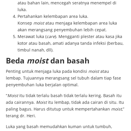
atau bahan lain, mencegah seratnya menempel di
luka.
Pertahankan kelembapan area luka.
Konsep
moist
atau menjaga kelembapan area luka
akan merangsang penyembuhan lebih cepat.
Merawat luka (
care
). Mengganti plester atau kasa jika
kotor atau basah, amati adanya tanda infeksi (berbau,
timbul nanah, dll).
Beda
moist
dan basah
Penting untuk menjaga luka pada kondisi
moist
atau
lembap. Tujuannya merangsang sel tubuh dalam tiap fase
penyembuhan luka berjalan optimal.
“
Moist
itu tidak terlalu basah tidak terlalu kering. Basah itu
ada cairannya.
Moist
itu lembap, tidak ada cairan di situ. Itu
paling bagus. Harus ditutup untuk mempertahankan
moist
,”
terang dr. Heri.
Luka yang basah memudahkan kuman untuk tumbuh,