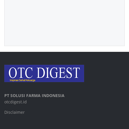
PT SOLUSI FARMA INDONESIA
otcdigest.id
Disclaimer