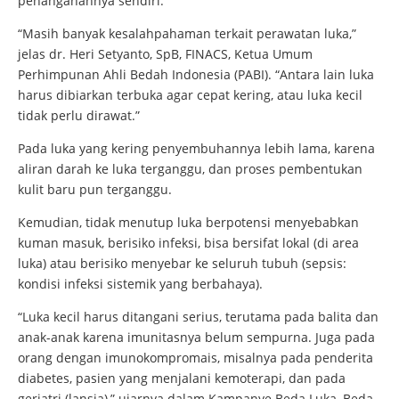
penanganannya sendiri.
“Masih banyak kesalahpahaman terkait perawatan luka,”
jelas dr. Heri Setyanto, SpB, FINACS, Ketua Umum
Perhimpunan Ahli Bedah Indonesia (PABI). “Antara lain luka
harus dibiarkan terbuka agar cepat kering, atau luka kecil
tidak perlu dirawat.”
Pada luka yang kering penyembuhannya lebih lama, karena
aliran darah ke luka terganggu, dan proses pembentukan
kulit baru pun terganggu.
Kemudian, tidak menutup luka berpotensi menyebabkan
kuman masuk, berisiko infeksi, bisa bersifat lokal (di area
luka) atau berisiko menyebar ke seluruh tubuh (sepsis:
kondisi infeksi sistemik yang berbahaya).
“Luka kecil harus ditangani serius, terutama pada balita dan
anak-anak karena imunitasnya belum sempurna. Juga pada
orang dengan imunokompromais, misalnya pada penderita
diabetes, pasien yang menjalani kemoterapi, dan pada
geriatri (lansia),” ujarnya dalam Kampanye Beda Luka, Beda