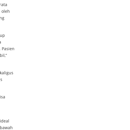
rata
 oleh
ing
kup
a
 Pasien
il,”
kaligus
us
isa
ideal
dibawah