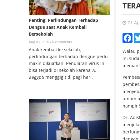
TERA
Penting: Perlindungan Terhadap
01 Ap
Dengue saat Anak Kembali
Bersekolah
Fac
Aug 03, 2026 /
0 comments
Anak kembali ke sekolah,
Walau pe
perlindungan terhadap dengue perlu
ini suda
makin dikuatkan. Penularan virus ini
memanfa
bisa terjadi di sekolah karena
A.
Pembesar
aegypti
menggigit di pagi hari.
pembesa
menyeba
umum te
hampir
Dr. Adis
menjelas
berfung
dengan c