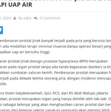
PI UAP AIR
r, 2024
By
adjie
0 Comments
ebook
Twitter
mbesaran prostat jinak banyak terjadi pada pria yang berusia lanj
h ada modalitas terapi
minimal invasive
(tanpa operasi besar) yan
atkan uap air bersuhu tinggi.
an prostat jinak (
benign prostate hyperplasia
/BPH) merupakan
ran pada organ prostat tanpa ada tanda keganasan (kanker), ia bi
bkan sumbatan saluran kemih. Pembesaran prostat merupakan h
rjadi pada dekade kelima seorang pria, dengan insidensi mencap
 50%.
tra Imam Satjakoesoemah, SpU, FICS, dari RS Abdi Waluyo, Jakarta
kan, prostat merupakan organ yang hanya dimiliki oleh laki-laki. O
si sebagai kelenjar yang akan menghasilkan cairan prostat dan b
airan dari kelenjar sekitar (
vesikula seminalis
) akan mengisi lebih