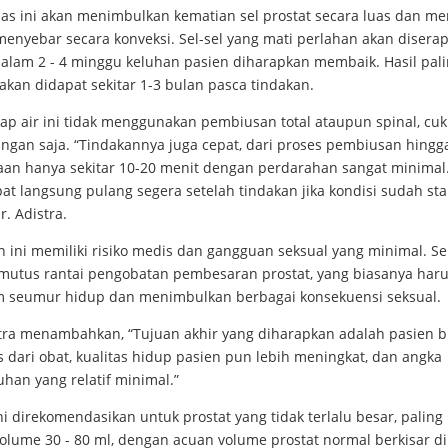
as ini akan menimbulkan kematian sel prostat secara luas dan me
enyebar secara konveksi. Sel-sel yang mati perlahan akan diserap
dalam 2 - 4 minggu keluhan pasien diharapkan membaik. Hasil pal
akan didapat sekitar 1-3 bulan pasca tindakan.
uap air ini tidak menggunakan pembiusan total ataupun spinal, cu
ingan saja. “Tindakannya juga cepat, dari proses pembiusan hingg
aan hanya sekitar 10-20 menit dengan perdarahan sangat minimal.
at langsung pulang segera setelah tindakan jika kondisi sudah stab
r. Adistra.
 ini memiliki risiko medis dan gangguan seksual yang minimal. Se
mutus rantai pengobatan pembesaran prostat, yang biasanya har
 seumur hidup dan menimbulkan berbagai konsekuensi seksual.
stra menambahkan, “Tujuan akhir yang diharapkan adalah pasien b
 dari obat, kualitas hidup pasien pun lebih meningkat, dan angka
han yang relatif minimal.”
ni direkomendasikan untuk prostat yang tidak terlalu besar, paling 
volume 30 - 80 ml, dengan acuan volume prostat normal berkisar 