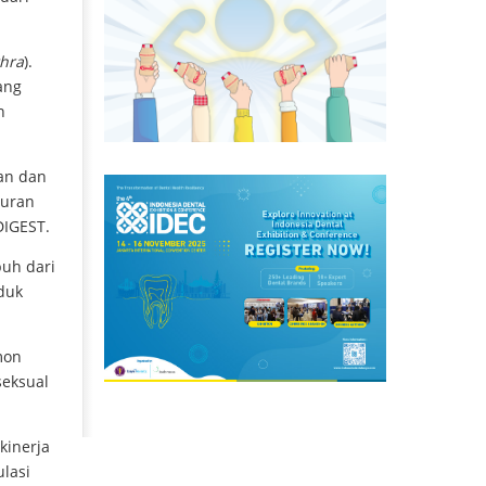
thra
).
ang
n
tan dan
luran
DIGEST.
buh dari
duk
mon
seksual
kinerja
lasi