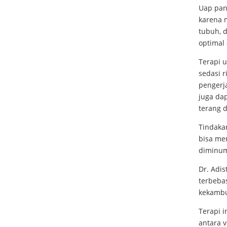
Uap pan
karena m
tubuh, 
optimal 
Terapi 
sedasi r
pengerj
juga dap
terang d
Tindakan
bisa me
diminum
Dr. Adi
terbebas
kekambu
Terapi i
antara 