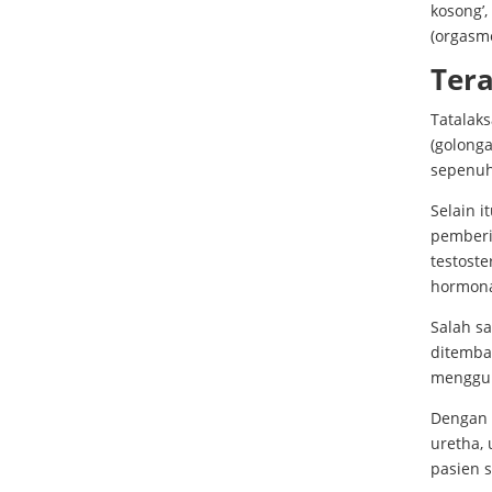
kosong’,
(orgasm
Tera
Tatalak
(golonga
sepenu
Selain i
pemberi
testoste
hormona
Salah sa
ditemba
menggun
Dengan 
uretha,
pasien s