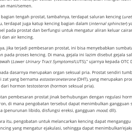
ran mani/semen.
 bagian tengah prostat, tambahnya, terdapat saluran kencing (
ure
tu, terdapat juga katup kencing bagian dalam (
internal sphincter
) y
l pada prostat dan berfungsi untuk mengatur aliran keluar caira
i dan air kencing.
nya, jika terjadi pembesaran prostat, ini bisa menyebabkan sumba
 pada proses kencing. Di mana, gejala ini lazim disebut gejala sa
awah (
Lower Urinary Tract Symptoms
/LUTS),” ujarnya kepada OTC 
 pada dasarnya merupakan organ seksual pria. Prostat sendiri tum
si zat yang bernama
estosteroneterone
(DHT), yang merupakan pro
 dari hormon testosteron (hormon seksual pria).
tan pembesaran prostat jinak berhubungan dengan regulasi hor
eron, di mana pengobatan tersebut dapat menimbulkan gangguan 
a (penurunan libido, disfungsi ereksi, gangguan
mood
, dll).
ra itu, pengobatan untuk melancarkan kencing dapat menganggu 
encing yang mengatur ejakulasi, sehingga dapat menimbulkan’ejaku