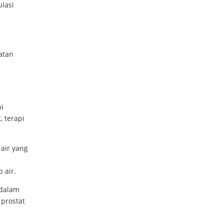
ulasi
atan
i
, terapi
air yang
 air.
 dalam
 prostat