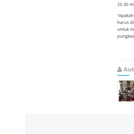
25-30 m
“Apakah 
harus d
untuk me
pungkasn
Aut