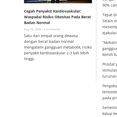
90% cai
Cegah Penyakit Kardiovaskular:
Tepat di
Waspadai Risiko Obesitas Pada Berat
Selain i
Badan Normal
menempe
Aug 03, 2026 /
0 comments
ejakulas
Satu dari empat orang dewasa
dengan berat badan normal
“Akibat
mengalami gangguan metabolik, risiko
gangguan
penyakit kardiovaskular 2-3 kali lebih
kemih b
tinggi.
Prostat
stimula
turunan
Pengoba
testost
pada pri
Sementa
katup k