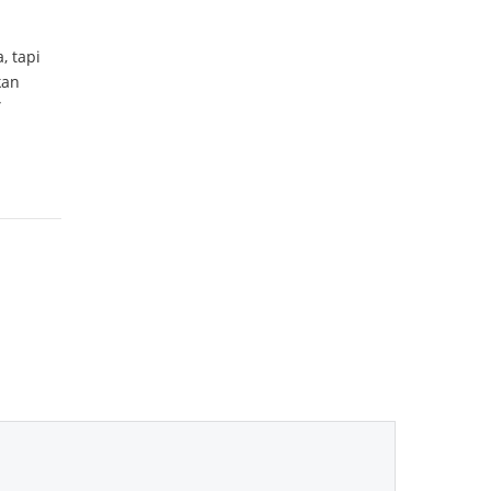
, tapi
kan
”