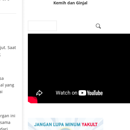
Kemih dan Ginjal
Search
Search form
ut. Saat
g
sa
al yang
ai
rgan ini
ersama
 dari