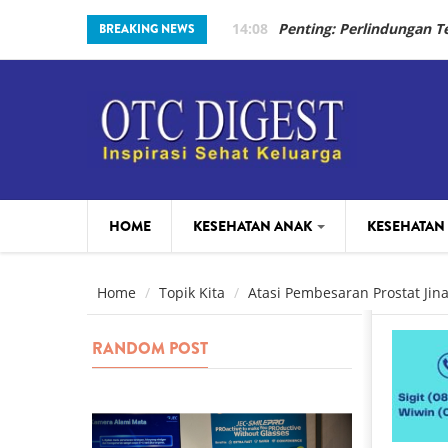
Skip to main content
14:08
Penting: Perlindungan 
BREAKING NEWS
HOME
KESEHATAN ANAK
KESEHATAN
PARENTING
BEAUTY
Home
Topik Kita
Atasi Pembesaran Prostat Jin
RANDOM POST