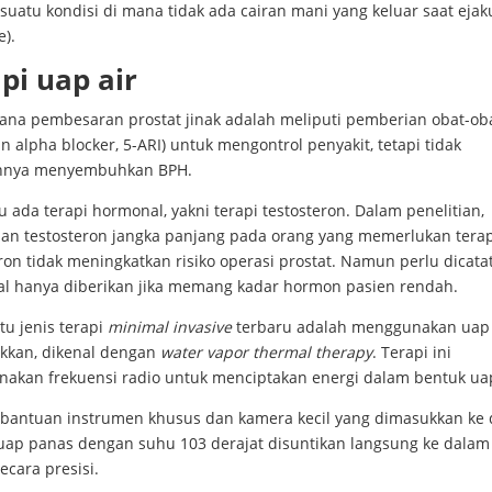
 suatu kondisi di mana tidak ada cairan mani yang keluar saat ejak
e).
pi uap air
sana pembesaran prostat jinak adalah meliputi pemberian obat-ob
n alpha blocker, 5-ARI) untuk mengontrol penyakit, tetapi tidak
hnya menyembuhkan BPH.
tu ada terapi hormonal, yakni terapi testosteron. Dalam penelitian,
an testosteron jangka panjang pada orang yang memerlukan terap
ron tidak meningkatkan risiko operasi prostat. Namun perlu dicatat
l hanya diberikan jika memang kadar hormon pasien rendah.
tu jenis terapi
minimal invasive
terbaru adalah menggunakan uap 
kkan, dikenal dengan
water vapor thermal therapy
. Terapi ini
akan frekuensi radio untuk menciptakan energi dalam bentuk uap
bantuan instrumen khusus dan kamera kecil yang dimasukkan ke
 uap panas dengan suhu 103 derajat disuntikan langsung ke dalam
ecara presisi.