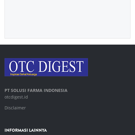
PT SOLUSI FARMA INDONESIA
otcdigest.id
Disclaimer
INFORMASI LAINNYA