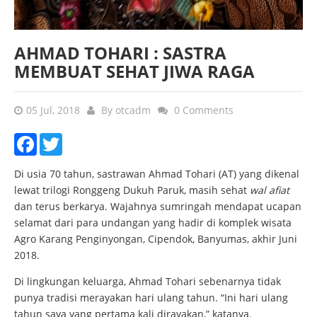
AHMAD TOHARI : SASTRA
MEMBUAT SEHAT JIWA RAGA
05 Jul, 2018
By
otcadm
0 Comments
Facebook
Twitter
Di usia 70 tahun, sastrawan Ahmad Tohari (AT) yang dikenal
lewat trilogi Ronggeng Dukuh Paruk, masih sehat
wal afiat
dan terus berkarya. Wajahnya sumringah mendapat ucapan
selamat dari para undangan yang hadir di komplek wisata
Agro Karang Penginyongan, Cipendok, Banyumas, akhir Juni
2018.
Di lingkungan keluarga, Ahmad Tohari sebenarnya tidak
punya tradisi merayakan hari ulang tahun. “Ini hari ulang
tahun saya yang pertama kali dirayakan,” katanya.