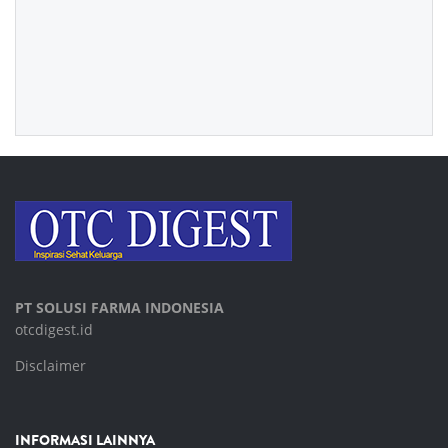
PT SOLUSI FARMA INDONESIA
otcdigest.id
Disclaimer
INFORMASI LAINNYA