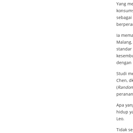
Yang me
konsums
sebagai 
berperan
Ia mema
Malang, 
standar
kesembu
dengan h
Studi me
Chen, dk
(
Randomi
peranan
Apa yan
hidup ya
Leo.
Tidak s