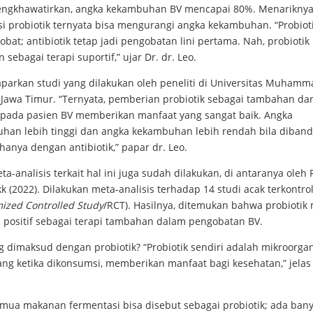
ngkhawatirkan, angka kekambuhan BV mencapai 80%. Menariknya
i probiotik ternyata bisa mengurangi angka kekambuhan. “Probiot
obat; antibiotik tetap jadi pengobatan lini pertama. Nah, probiotik
 sebagai terapi suportif,” ujar Dr. dr. Leo.
parkan studi yang dilakukan oleh peneliti di Universitas Muhamm
Jawa Timur. “Ternyata, pemberian probiotik sebagai tambahan dari
 pada pasien BV memberikan manfaat yang sangat baik. Angka
han lebih tinggi dan angka kekambuhan lebih rendah bila diban
anya dengan antibiotik,” papar dr. Leo.
ta-analisis terkait hal ini juga sudah dilakukan, di antaranya ole
k (2022). Dilakukan meta-analisis terhadap 14 studi acak terkontro
zed Controlled Study
/RCT). Hasilnya, ditemukan bahwa probiotik 
 positif sebagai terapi tambahan dalam pengobatan BV.
g dimaksud dengan probiotik? “Probiotik sendiri adalah mikroorga
ng ketika dikonsumsi, memberikan manfaat bagi kesehatan,” jelas 
emua makanan fermentasi bisa disebut sebagai probiotik; ada ban