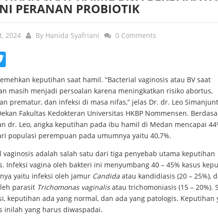
INI PERANAN PROBIOTIK
t, 2024
By
Hanida Syafriani
0 Comments
ebook
Twitter
emehkan keputihan saat hamil. “Bacterial vaginosis atau BV saat
an masih menjadi persoalan karena meningkatkan risiko abortus,
an prematur, dan infeksi di masa nifas,” jelas Dr. dr. Leo Simanjunt
Dekan Fakultas Kedokteran Universitas HKBP Nommensen. Berdasa
ian dr. Leo, angka keputihan pada ibu hamil di Medan mencapai 44
dari populasi perempuan pada umumnya yaitu 40,7%.
l vaginosis adalah salah satu dari tiga penyebab utama keputihan
s. Infeksi vagina oleh bakteri ini menyumbang 40 – 45% kasus kepu
nya yaitu infeksi oleh jamur
Candida
atau kandidiasis (20 – 25%), 
oleh parasit
Trichomonas vaginalis
atau trichomoniasis (15 – 20%). 
si, keputihan ada yang normal, dan ada yang patologis. Keputihan
s inilah yang harus diwaspadai.