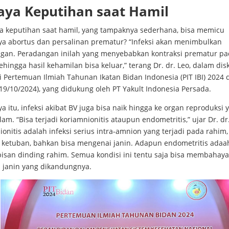
aya Keputihan saat Hamil
 keputihan saat hamil, yang tampaknya sederhana, bisa memicu
nya abortus dan persalinan prematur? “Infeksi akan menimbulkan
gan. Peradangan inilah yang menyebabkan kontraksi prematur p
ehingga hasil kehamilan bisa keluar,” terang Dr. dr. Leo, dalam dis
i Pertemuan Ilmiah Tahunan Ikatan Bidan Indonesia (PIT IBI) 2024 
(19/10/2024), yang didukung oleh PT Yakult Indonesia Persada.
a itu, infeksi akibat BV juga bisa naik hingga ke organ reproduksi 
lam. “Bisa terjadi koriamnionitis ataupun endometritis,” ujar Dr. dr
onitis adalah infeksi serius intra-amnion yang terjadi pada rahim,
 ketuban, bahkan bisa mengenai janin. Adapun endometritis adaah
pisan dinding rahim. Semua kondisi ini tentu saja bisa membahay
janin yang dikandungnya.