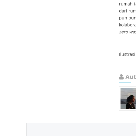
rumah t
dari ru
pun pun
kolabora
zero wa
_________
Ilustrasi
Aut