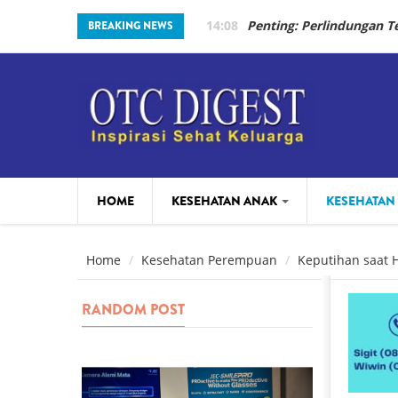
Skip to main content
14:08
Penting: Perlindungan 
BREAKING NEWS
HOME
KESEHATAN ANAK
KESEHATAN
PARENTING
BEAUTY
Home
Kesehatan Perempuan
Keputihan saat H
RANDOM POST