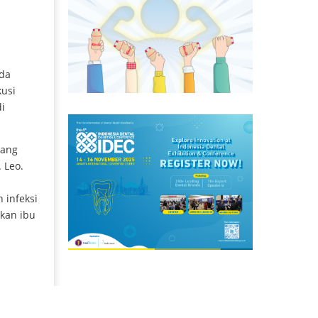
ada
kusi
di
yang
. Leo.
 infeksi
akan ibu