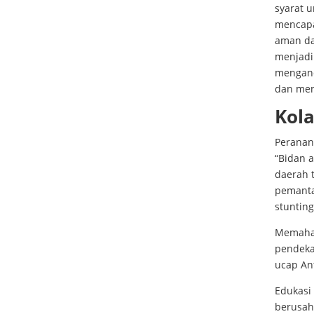
syarat u
mencapa
aman da
menjadi 
mengand
dan menj
Kola
Peranan
“Bidan 
daerah t
pemanta
stunting
Memaham
pendekat
ucap An
Edukasi 
berusah