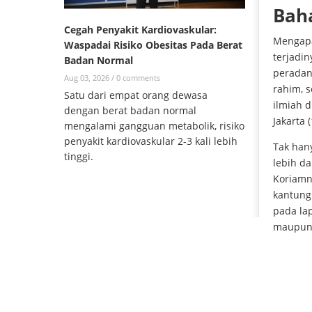
Bah
Cegah Penyakit Kardiovaskular:
Mengapa
Waspadai Risiko Obesitas Pada Berat
terjadi
Badan Normal
peradan
Aug 03, 2026 /
0 comments
rahim, s
Satu dari empat orang dewasa
ilmiah d
dengan berat badan normal
Jakarta 
mengalami gangguan metabolik, risiko
penyakit kardiovaskular 2-3 kali lebih
Tak hany
tinggi.
lebih da
Koriamni
kantung
pada la
maupun 