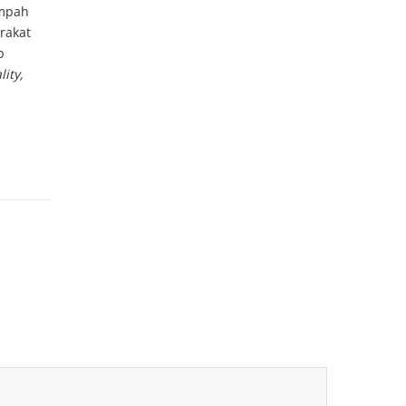
ampah
rakat
p
ity,