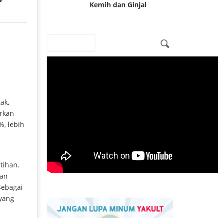
Kemih dan Ginjal
Search
Search form
ak,
rkan
%, lebih
tihan.
dan
Sebagai
 yang