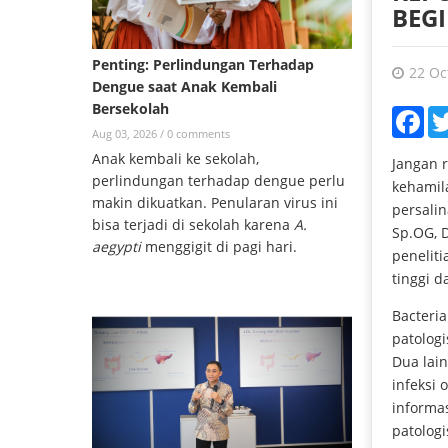
BEG
Penting: Perlindungan Terhadap
22 Oc
Dengue saat Anak Kembali
Bersekolah
Fac
Aug 03, 2026 /
0 comments
Anak kembali ke sekolah,
Jangan r
perlindungan terhadap dengue perlu
kehamil
makin dikuatkan. Penularan virus ini
persalin
bisa terjadi di sekolah karena
A.
Sp.OG, 
aegypti
menggigit di pagi hari.
penelit
tinggi 
Bacteria
patologi
Dua lain
infeksi 
informa
patologi