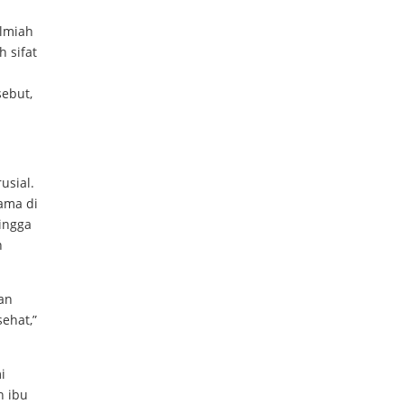
ilmiah
 sifat
sebut,
usial.
ama di
hingga
n
an
sehat,”
i
 ibu