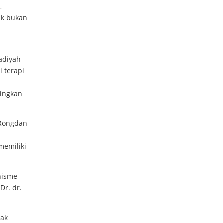
,
ik bukan
adiyah
 terapi
dingkan
h Rongdan
l
memiliki
nisme
Dr. dr.
yak