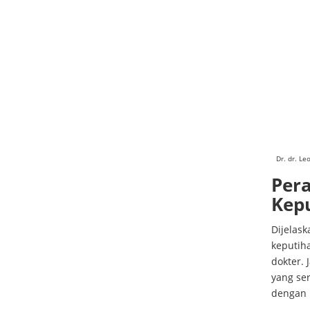
Dr. dr. Le
Per
Kep
Dijelask
keputiha
dokter. 
yang se
dengan 