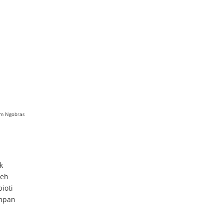
rum Ngobras
k
leh
ioti
empan