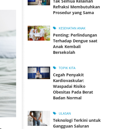
Tak Semua Kelainan
Refraksi Membutuhkan
Prosedur yang Sama
KESEHATAN ANAK
Penting: Perlindungan
Terhadap Dengue saat
Anak Kembali
Bersekolah
TOPIK KITA
Cegah Penyakit
Kardiovaskular:
Waspadai Risiko
Obesitas Pada Berat
Badan Normal
ULASAN
Teknologi Terkini untuk
,
Gangguan Saluran