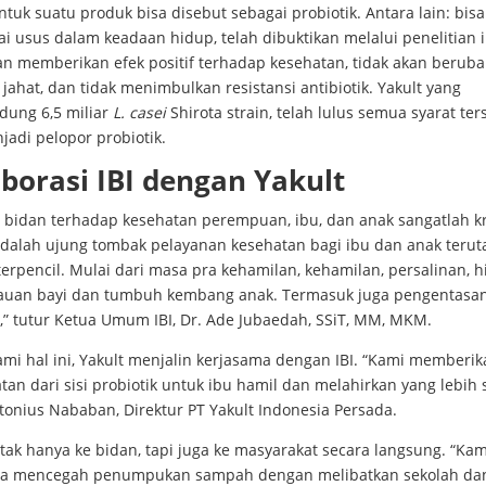
ntuk suatu produk bisa disebut sebagai probiotik. Antara lain: bisa
i usus dalam keadaan hidup, telah dibuktikan melalui penelitian 
n memberikan efek positif terhadap kesehatan, tidak akan berubah
jahat, dan tidak menimbulkan resistansi antibiotik. Yakult yang
ung 6,5 miliar
L. casei
Shirota strain, telah lulus semua syarat ter
adi pelopor probiotik.
borasi IBI dengan Yakult
 bidan terhadap kesehatan perempuan, ibu, dan anak sangatlah kr
adalah ujung tombak pelayanan kesehatan bagi ibu dan anak terut
erpencil. Mulai dari masa pra kehamilan, kehamilan, persalinan, 
uan bayi dan tumbuh kembang anak. Termasuk juga pengentasa
,” tutur Ketua Umum IBI, Dr. Ade Jubaedah, SSiT, MM, MKM.
i hal ini, Yakult menjalin kerjasama dengan IBI. “Kami memberik
an dari sisi probiotik untuk ibu hamil dan melahirkan yang lebih 
tonius Nababan, Direktur PT Yakult Indonesia Persada.
tak hanya ke bidan, tapi juga ke masyarakat secara langsung. “Kam
a mencegah penumpukan sampah dengan melibatkan sekolah dan