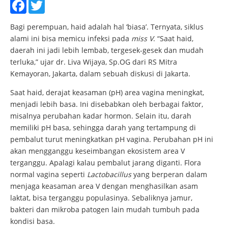
Facebook
Twitter
Bagi perempuan, haid adalah hal ‘biasa’. Ternyata, siklus
alami ini bisa memicu infeksi pada
miss V
. “Saat haid,
daerah ini jadi lebih lembab, tergesek-gesek dan mudah
terluka,” ujar dr. Liva Wijaya, Sp.OG dari RS Mitra
Kemayoran, Jakarta, dalam sebuah diskusi di Jakarta.
Saat haid, derajat keasaman (pH) area vagina meningkat,
menjadi lebih basa. Ini disebabkan oleh berbagai faktor,
misalnya perubahan kadar hormon. Selain itu, darah
memiliki pH basa, sehingga darah yang tertampung di
pembalut turut meningkatkan pH vagina. Perubahan pH ini
akan mengganggu keseimbangan ekosistem area V
terganggu. Apalagi kalau pembalut jarang diganti. Flora
normal vagina seperti
Lactobacillus
yang berperan dalam
menjaga keasaman area V dengan menghasilkan asam
laktat, bisa terganggu populasinya. Sebaliknya jamur,
bakteri dan mikroba patogen lain mudah tumbuh pada
kondisi basa.