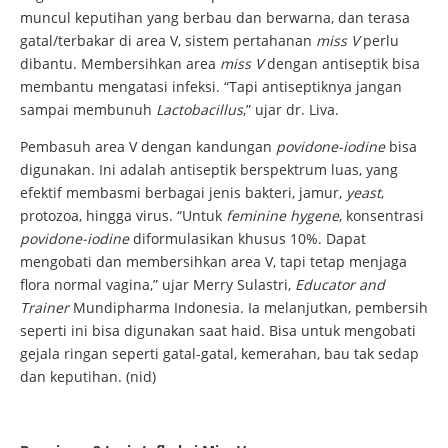
muncul keputihan yang berbau dan berwarna, dan terasa
gatal/terbakar di area V, sistem pertahanan
miss V
perlu
dibantu. Membersihkan area
miss V
dengan antiseptik bisa
membantu mengatasi infeksi. “Tapi antiseptiknya jangan
sampai membunuh
Lactobacillus
,” ujar dr. Liva.
Pembasuh area V dengan kandungan
povidone-iodine
bisa
digunakan. Ini adalah antiseptik berspektrum luas, yang
efektif membasmi berbagai jenis bakteri, jamur,
yeast
,
protozoa, hingga virus. “Untuk
feminine hygene
, konsentrasi
povidone-iodine
diformulasikan khusus 10%. Dapat
mengobati dan membersihkan area V, tapi tetap menjaga
flora normal vagina,” ujar Merry Sulastri,
Educator and
Trainer
Mundipharma Indonesia. Ia melanjutkan, pembersih
seperti ini bisa digunakan saat haid. Bisa untuk mengobati
gejala ringan seperti gatal-gatal, kemerahan, bau tak sedap
dan keputihan. (nid)