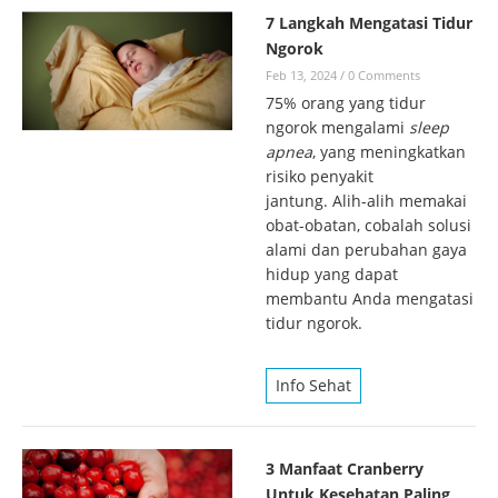
7 Langkah Mengatasi Tidur
Ngorok
Feb 13, 2024
/
0 Comments
75% orang yang tidur
ngorok mengalami
sleep
apnea
, yang meningkatkan
risiko penyakit
jantung. Alih-alih memakai
obat-obatan, cobalah solusi
alami dan perubahan gaya
hidup yang dapat
membantu Anda mengatasi
tidur ngorok.
Info Sehat
3 Manfaat Cranberry
Untuk Kesehatan Paling