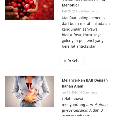
Menonjol
Feb 05, 2024
/
0 Comments
Manfaat paling menonjol
dari buah merah ini adalah
kandungan senyawa
bioaktifnya, khususnya
golongan polifenol yang
bersifat antioksidan.
Info Sehat
Melancarkan BAB Dengan
Bahan Alami
Jan 29, 2024
/
0 Comments
Lidah buaya
mengandung
antrakuinon
glycosidesaloin
A dan B,
yang membantu