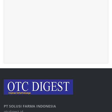
PT SOLUSI FARMA INDONESIA
otcdigest.id