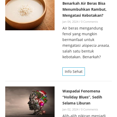
Benarkah Air Beras Bisa
Menumbuhkan Rambut,
Mengatasi Kebotakan?
Jan 04, 2024
/
0 Comments
Air beras mengandung
fenol yang mungkin
bermanfaat untuk
mengatasi
alopecia areata
,
salah satu bentuk
kebotakan. Benarkah?
Info Sehat
Waspadai Fenomena
“Holiday Blues”, Sedih
Selama Liburan
Jan 02, 2024
/
0 Comments
Alih-alih pikiran menjadi