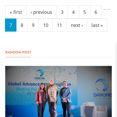
Pages
…
…
« first
‹ previous
3
4
5
6
7
8
9
10
11
next ›
last »
RANDOM POST