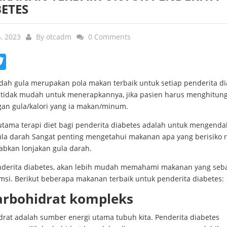
ETES
n, 2023
By
otcadm
0 Comments
ebook
Twitter
ndah gula merupakan pola makan terbaik untuk setiap penderita di
tidak mudah untuk menerapkannya, jika pasien harus menghitung
an gula/kalori yang ia makan/minum.
utama terapi diet bagi penderita diabetes adalah untuk mengenda
ula darah Sangat penting mengetahui makanan apa yang berisiko 
bkan lonjakan gula darah.
nderita diabetes, akan lebih mudah memahami makanan yang seb
msi. Berikut beberapa makanan terbaik untuk penderita diabetes:
arbohidrat kompleks
drat adalah sumber energi utama tubuh kita. Penderita diabetes