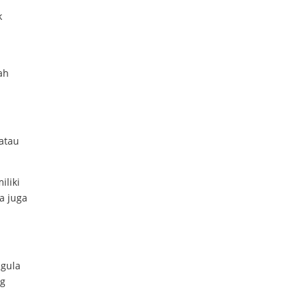
k
ah
 atau
iliki
a juga
 gula
ng