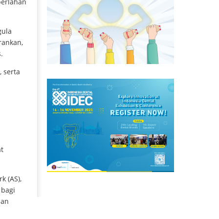
perlahan
gula
rankan,
.
, serta
t
.
k (AS),
 bagi
dan