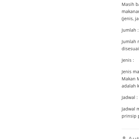
Masih b
makanan
(jenis, 
Jumlah :
Jumlah 
disesuai
Jenis :
Jenis m
Makan Mo
adalah k
Jadwal :
Jadwal 
prinsip p
Aut