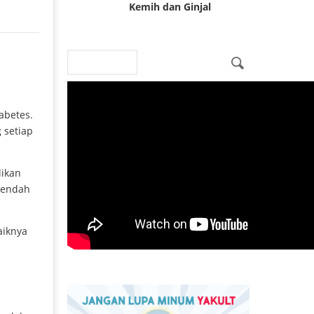
Kemih dan Ginjal
Search
Search form
abetes.
 setiap
likan
rendah
aiknya