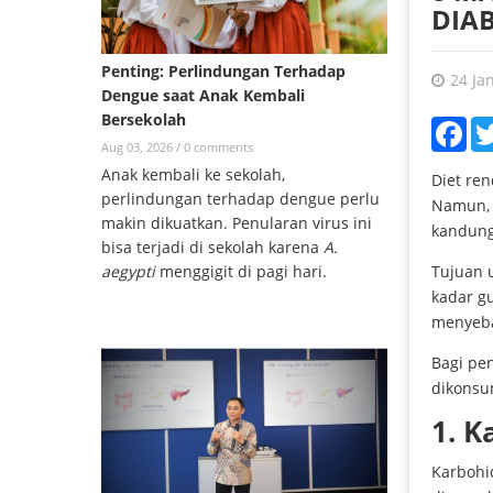
DIAB
Penting: Perlindungan Terhadap
24 Ja
Dengue saat Anak Kembali
Bersekolah
Fac
Aug 03, 2026 /
0 comments
Anak kembali ke sekolah,
Diet re
perlindungan terhadap dengue perlu
Namun, 
makin dikuatkan. Penularan virus ini
kandung
bisa terjadi di sekolah karena
A.
Tujuan 
aegypti
menggigit di pagi hari.
kadar g
menyeba
Bagi pe
dikonsu
1. K
Karbohi