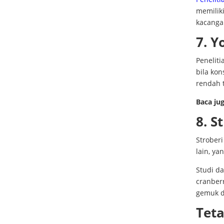
memilik
kacangan
7. 
Peneliti
bila kon
rendah t
Baca ju
8. S
Strober
lain, ya
Studi d
cranber
gemuk d
Tet