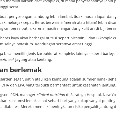
kan memilih karbohidrat kompleks, di mana penyerapannya lebih 
inggi serat.
buat pengosongan lambung lebih lambat, tidak mudah lapar dan 
dak melonjak cepat. Beras berwarna (merah atau hitam) lebih disa
gkan beras putih, karena masih mengandung kulit ari di biji beras
i beras kaya akan berbagai nutrisi seperti vitamin E dan B kompleks
 misalnya potasium. Kandungan seratnya amat tinggi.
a bisa memilih jenis karbohidrat kompleks lainnya seperti barley,
oatmeal
, jagung atau kentang.
kan berlemak
 sarden segar, patin atau ikan kembung adalah sumber lemak seha
 DHA dan EPA, yang terbukti bermanfaat untuk kesehatan jantung
dgson, RDN, manager
clinical nutrition
di Saratoga Hospital, New Yor
skan konsumsi lemak sehat sehari-hari yang cukup sangat penting
a diabetes. Mereka memiliki peningkatan risiko penyakit jantung 