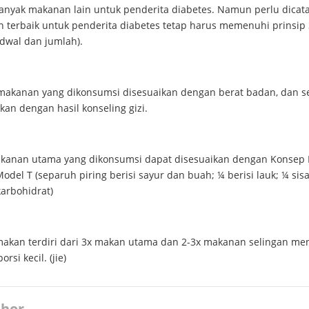
anyak makanan lain untuk penderita diabetes. Namun perlu dicata
 terbaik untuk penderita diabetes tetap harus memenuhi prinsip 
jadwal dan jumlah).
makanan yang dikonsumsi disesuaikan dengan berat badan, dan s
kan dengan hasil konseling gizi.
akanan utama yang dikonsumsi dapat disesuaikan dengan Konsep 
del T (separuh piring berisi sayur dan buah; ¼ berisi lauk; ¼ sis
arbohidrat)
makan terdiri dari 3x makan utama dan 2-3x makanan selingan men
orsi kecil. (jie)
hor