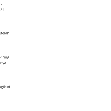
t
3 J
etelah
Piring
anya
gikuti