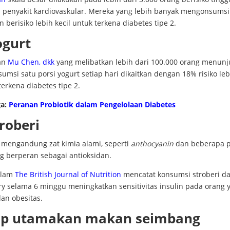
i penyakit kardiovaskular. Mereka yang lebih banyak mengonsumsi
 berisiko lebih kecil untuk terkena diabetes tipe 2.
Yogurt
an
Mu Chen, dkk
yang melibatkan lebih dari 100.000 orang menun
sumsi satu porsi yogurt setiap hari dikaitkan dengan 18% risiko leb
erkena diabetes tipe 2.
ga:
Peranan Probiotik dalam Pengelolaan Diabetes
troberi
i mengandung zat kimia alami, seperti
anthocyanin
dan beberapa p
ng berperan sebagai antioksidan.
alam
The British Journal of Nutrition
mencatat konsumsi stroberi d
ry selama 6 minggu meningkatkan sensitivitas insulin pada orang 
an obesitas.
ap utamakan makan seimbang