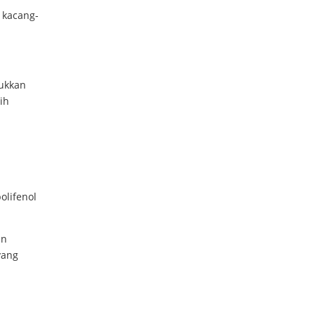
 kacang-
jukkan
ih
olifenol
an
yang