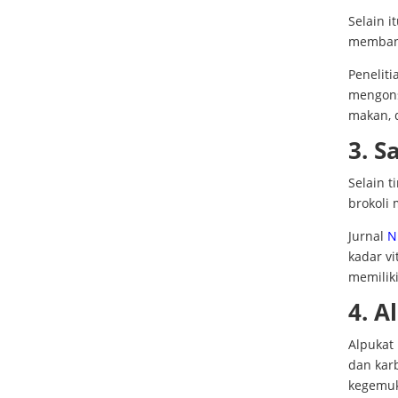
Selain i
memban
Peneliti
mengons
makan, 
3. S
Selain t
brokoli 
Jurnal
N
kadar v
memilik
4. A
Alpukat
dan karb
kegemu