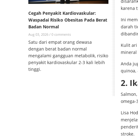
disaran
karena t
Cegah Penyakit Kardiovaskular:
Ini mem
Waspadai Risiko Obesitas Pada Berat
darah ti
Badan Normal
dibandin
Aug 03, 2026 /
0 comments
Satu dari empat orang dewasa
Kulit ar
dengan berat badan normal
mineral
mengalami gangguan metabolik, risiko
penyakit kardiovaskular 2-3 kali lebih
Anda jug
tinggi.
quinoa,
2. I
Salmon,
omega-3
Lisa Ho
menjela
penderit
stroke.