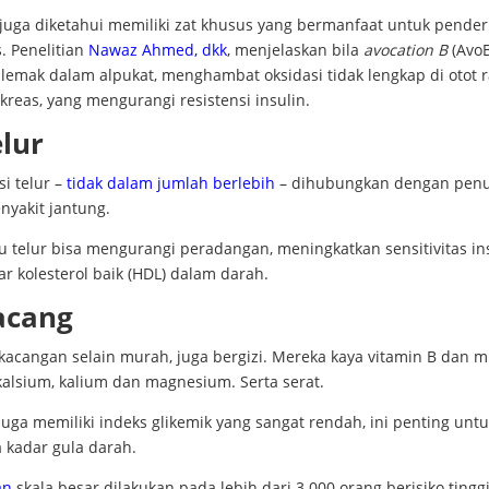
 juga diketahui memiliki zat khusus yang bermanfaat untuk pender
. Penelitian
Nawaz Ahmed, dkk
, menjelaskan bila
avocation B
(AvoB
 lemak dalam alpukat, menghambat oksidasi tidak lengkap di otot 
kreas, yang mengurangi resistensi insulin.
elur
i telur –
tidak dalam jumlah berlebih
– dihubungkan dengan pen
enyakit jantung.
tu telur bisa mengurangi peradangan, meningkatkan sensitivitas in
r kolesterol baik (HDL) dalam darah.
acang
kacangan selain murah, juga bergizi. Mereka kaya vitamin B dan m
kalsium, kalium dan magnesium. Serta serat.
uga memiliki indeks glikemik yang sangat rendah, ini penting unt
 kadar gula darah.
an
skala besar dilakukan pada lebih dari 3.000 orang berisiko tingg