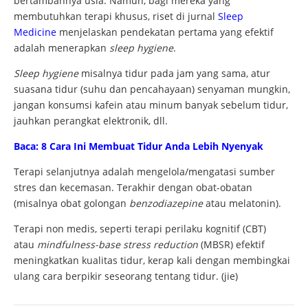
bertambahnya usia. Namun, bagi mereka yang
membutuhkan terapi khusus, riset di jurnal
Sleep
Medicine
menjelaskan pendekatan pertama yang efektif
adalah menerapkan
sleep hygiene
.
Sleep hygiene
misalnya tidur pada jam yang sama, atur
suasana tidur (suhu dan pencahayaan) senyaman mungkin,
jangan konsumsi kafein atau minum banyak sebelum tidur,
jauhkan perangkat elektronik, dll.
Baca: 8 Cara Ini Membuat Tidur Anda Lebih Nyenyak
Terapi selanjutnya adalah mengelola/mengatasi sumber
stres dan kecemasan. Terakhir dengan obat-obatan
(misalnya obat golongan
benzodiazepine
atau melatonin).
Terapi non medis, seperti terapi perilaku kognitif (CBT)
atau
mindfulness-base stress reduction
(MBSR) efektif
meningkatkan kualitas tidur, kerap kali dengan membingkai
ulang cara berpikir seseorang tentang tidur. (jie)