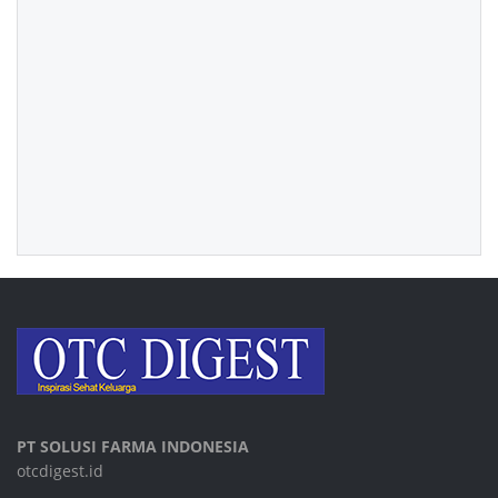
PT SOLUSI FARMA INDONESIA
otcdigest.id