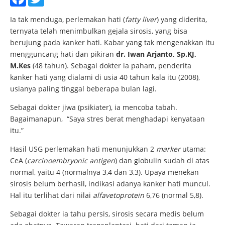
Ia tak menduga, perlemakan hati (
fatty liver
) yang diderita,
ternyata telah menimbulkan gejala sirosis, yang bisa
berujung pada kanker hati. Kabar yang tak mengenakkan itu
mengguncang hati dan pikiran
dr. Iwan Arjanto, Sp.KJ,
M.Kes
(48 tahun). Sebagai dokter ia paham, penderita
kanker hati yang dialami di usia 40 tahun kala itu (2008),
usianya paling tinggal beberapa bulan lagi.
Sebagai dokter jiwa (psikiater), ia mencoba tabah.
Bagaimanapun, “Saya stres berat menghadapi kenyataan
itu.”
Hasil USG perlemakan hati menunjukkan 2
marker
utama:
CeA (
carcinoembryonic antigen
) dan globulin sudah di atas
normal, yaitu 4 (normalnya 3,4 dan 3,3). Upaya menekan
sirosis belum berhasil, indikasi adanya kanker hati muncul.
Hal itu terlihat dari nilai
alfavetoprotein
6,76 (normal 5,8).
Sebagai dokter ia tahu persis, sirosis secara medis belum