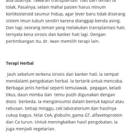
ada obatnya. Tawaran transplantasi hati dari teman ia
tolak. Pasalnya, selain mahal pasien harus minum
kortikosteroid seumur hidup, agar lever baru tidak diserang
sistem imun tubuh sendiri karena dianggap benda asing.
Dan lagi, seorang teman yang melakukan transplantasi hati,
ternyata kena sirosis dan kanker hati lagi. Dengan
pertimbangan itu, dr. Iwan memilih terapi lain.
Terapi Herbal
Jauh sebelum terkena sirosis dan kanker hati, ia sempat
mendalami pengobatan herbal. Ia tertarik untuk mencoba.
Berbagai jenis herbal seperti temulawak, pegagan, keladi
tikus, daun mimba dan temu putih digunakan dengan
dosis berbeda. Ia mengonsumsi dalam bentuk kapsul atau
rebusan. Setiap minggu, cek laboratorium dan hasilnya
cukup bagus. Nilai CeA, globulin, gama GT, alfavetoprotein
dan Ca turun. Untuk meningkatkan hasil pengobatan, ia
juga menjadi vegetarian.