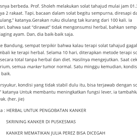
snya berbeda. Prof. Sholeh melakukan solat tahajud mulai jam 01.
a 2 rakaat. Tapi, bacaan dalam solat begitu sempurna, diresapi d
ulang,” katanya.Gerakan ruku diulang tak kurang dari 100 kali. Ia
ri, bahwa saat “dirawat” tidak mengonsumsi herbal, bahkan semp
aging ayam. Dan, dia baik-baik saja.
e Bandung, sempat terpikir bahwa kalau terapi solat tahajud gagal
bali ke terapi herbal. Selama 10 hari, diterapkan metode terapi so
secara total tanpa herbal dan diet. Hasilnya mengejutkan. Saat cek
orium, semua
marker
tumor normal. Satu minggu kemudian, kondis
 baik.
rsyukur, kondisi yang tidak stabil dulu itu, bisa terjawab dengan so
,” katanya Untuk membantu meningkatkan fungsi lever, ia tambah
k. (her, jie)
a :
HERBAL UNTUK PENGOBATAN KANKER
SKRINING KANKER DI PUSKESMAS
KANKER MEMATIKAN JULIA PEREZ BISA DICEGAH