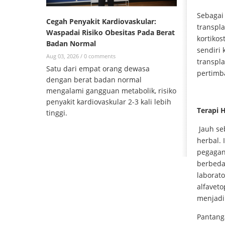
Sebagai 
Cegah Penyakit Kardiovaskular:
transpla
Waspadai Risiko Obesitas Pada Berat
kortikos
Badan Normal
sendiri
Aug 03, 2026 /
0 comments
transpla
Satu dari empat orang dewasa
pertimba
dengan berat badan normal
mengalami gangguan metabolik, risiko
penyakit kardiovaskular 2-3 kali lebih
Terapi 
tinggi.
Jauh se
herbal. 
pegagan
berbeda
laborato
alfaveto
menjadi
Pantang