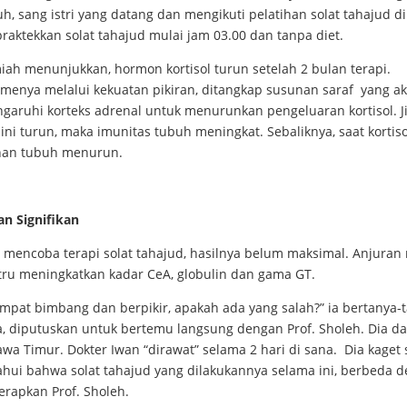
uh, sang istri yang datang dan mengikuti pelatihan solat tahajud di
aktekkan solat tahajud mulai jam 03.00 dan tanpa diet.
miah menunjukkan, hormon kortisol turun setelah 2 bulan terapi.
menya melalui kekuatan pikiran, ditangkap susunan saraf yang ak
aruhi korteks adrenal untuk menurunkan pengeluaran kortisol. J
ni turun, maka imunitas tubuh meningkat. Sebaliknya, saat kortiso
han tubuh menurun.
an Signifikan
 mencoba terapi solat tahajud, hasilnya belum maksimal. Anjuran
stru meningkatkan kadar CeA, globulin dan gama GT.
mpat bimbang dan berpikir, apakah ada yang salah?” ia bertanya-t
a, diputuskan untuk bertemu langsung dengan Prof. Sholeh. Dia da
Jawa Timur. Dokter Iwan “dirawat” selama 2 hari di sana. Dia kaget 
hui bahwa solat tahajud yang dilakukannya selama ini, berbeda 
erapkan Prof. Sholeh.