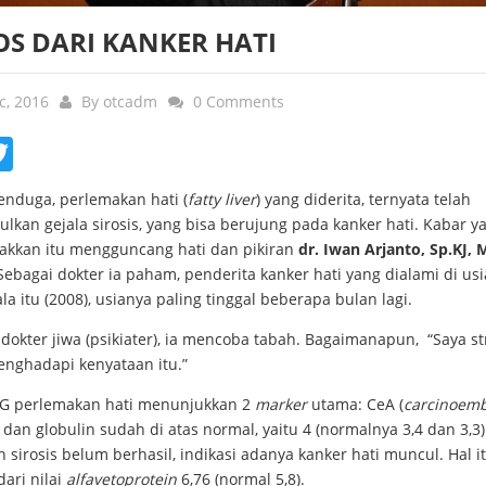
OS DARI KANKER HATI
c, 2016
By
otcadm
0 Comments
ebook
Twitter
enduga, perlemakan hati (
fatty liver
) yang diderita, ternyata telah
kan gejala sirosis, yang bisa berujung pada kanker hati. Kabar y
kkan itu mengguncang hati dan pikiran
dr. Iwan Arjanto, Sp.KJ, 
Sebagai dokter ia paham, penderita kanker hati yang dialami di usi
la itu (2008), usianya paling tinggal beberapa bulan lagi.
dokter jiwa (psikiater), ia mencoba tabah. Bagaimanapun, “Saya st
enghadapi kenyataan itu.”
SG perlemakan hati menunjukkan 2
marker
utama: CeA (
carcinoemb
) dan globulin sudah di atas normal, yaitu 4 (normalnya 3,4 dan 3,3
sirosis belum berhasil, indikasi adanya kanker hati muncul. Hal i
dari nilai
alfavetoprotein
6,76 (normal 5,8).