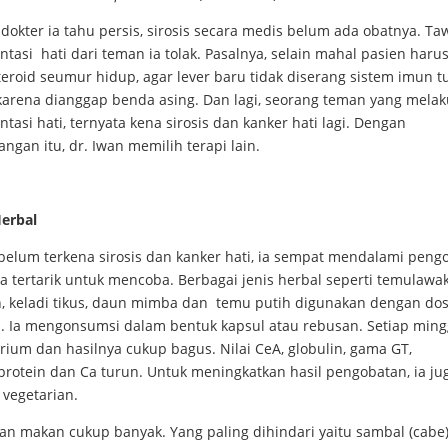
dokter ia tahu persis, sirosis secara medis belum ada obatnya. T
ntasi hati dari teman ia tolak. Pasalnya, selain mahal pasien har
teroid seumur hidup, agar lever baru tidak diserang sistem imun 
 karena dianggap benda asing. Dan lagi, seorang teman yang mela
ntasi hati, ternyata kena sirosis dan kanker hati lagi. Dengan
ngan itu, dr. Iwan memilih terapi lain.
Herbal
belum terkena sirosis dan kanker hati, ia sempat mendalami peng
Ia tertarik untuk mencoba. Berbagai jenis herbal seperti temulawa
, keladi tikus, daun mimba dan temu putih digunakan dengan do
. Ia mengonsumsi dalam bentuk kapsul atau rebusan. Setiap ming
rium dan hasilnya cukup bagus. Nilai CeA, globulin, gama GT,
protein dan Ca turun. Untuk meningkatkan hasil pengobatan, ia ju
 vegetarian.
an makan cukup banyak. Yang paling dihindari yaitu sambal (cabe)