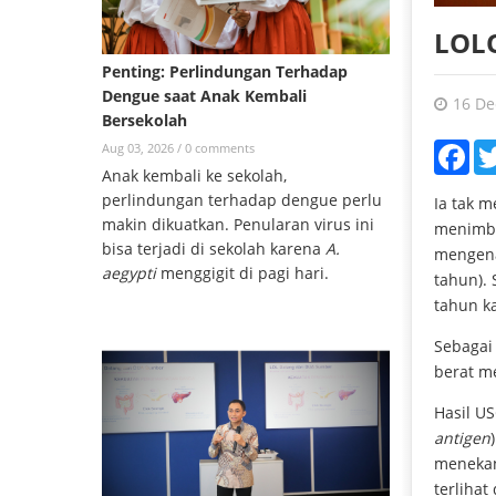
LOL
Penting: Perlindungan Terhadap
Dengue saat Anak Kembali
16 De
Bersekolah
Aug 03, 2026 /
0 comments
Fac
Anak kembali ke sekolah,
perlindungan terhadap dengue perlu
Ia tak m
makin dikuatkan. Penularan virus ini
menimbul
bisa terjadi di sekolah karena
A.
mengena
aegypti
menggigit di pagi hari.
tahun). 
tahun ka
Sebagai 
berat m
Hasil U
antigen
menekan 
terlihat 