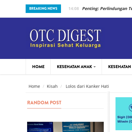
Skip to main content
14:08
Penting: Perlindungan 
BREAKING NEWS
HOME
KESEHATAN ANAK
KESEHATAN
PARENTING
BEAUTY
Home
Kisah
Lolos dari Kanker Hati
RANDOM POST