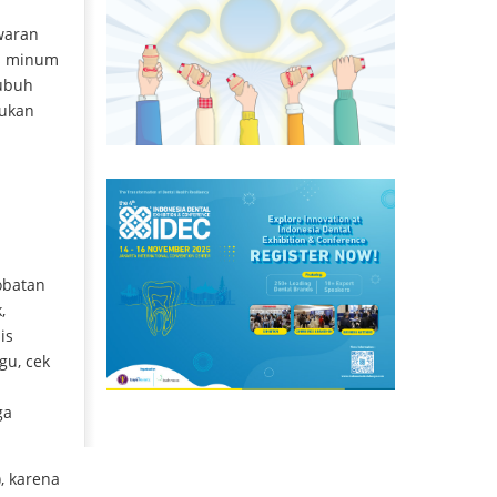
awaran
us minum
tubuh
kukan
obatan
k,
sis
gu, cek
ga
, karena