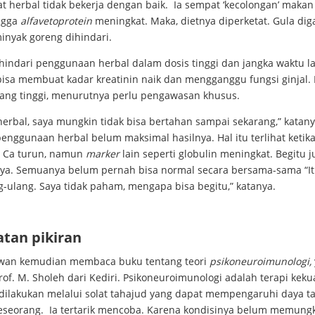
 herbal tidak bekerja dengan baik. Ia sempat ‘kecolongan’ makan
ingga
alfavetoprotein
meningkat. Maka, dietnya diperketat. Gula dig
inyak goreng dihindari.
hindari penggunaan herbal dalam dosis tinggi dan jangka waktu l
bisa membuat kadar kreatinin naik dan mengganggu fungsi ginjal. 
yang tinggi, menurutnya perlu pengawasan khusus.
erbal, saya mungkin tidak bisa bertahan sampai sekarang,” katany
penggunaan herbal belum maksimal hasilnya. Hal itu terlihat ketik
 Ca turun, namun
marker
lain seperti globulin meningkat. Begitu j
nya. Semuanya belum pernah bisa normal secara bersama-sama “Itu
g-ulang. Saya tidak paham, mengapa bisa begitu,” katanya.
tan pikiran
Iwan kemudian membaca buku tentang teori
psikoneuroimunologi,
Prof. M. Sholeh dari Kediri. Psikoneuroimunologi adalah terapi kek
, dilakukan melalui solat tahajud yang dapat mempengaruhi daya t
eseorang. Ia tertarik mencoba. Karena kondisinya belum memung