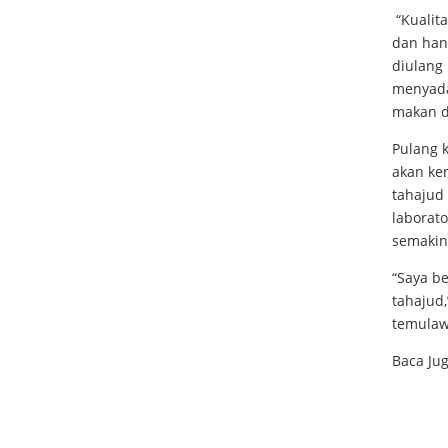
“Kualita
dan hany
diulang 
menyada
makan d
Pulang k
akan kem
tahajud 
laborat
semakin
“Saya be
tahajud
temulawa
Baca Jug