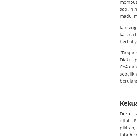
membuat
sapi, h
madu, m
Ia meng
karena 
herbal 
“Tanpa h
Diakui, 
CeA dan
sebalik
berulan
Kekua
Dokter 
ditulis 
pikiran
tubuh s