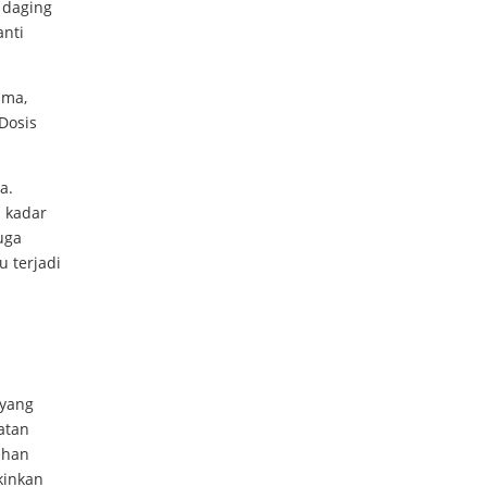
 daging
anti
ama,
Dosis
a.
a kadar
uga
 terjadi
yang
uatan
ahan
kinkan