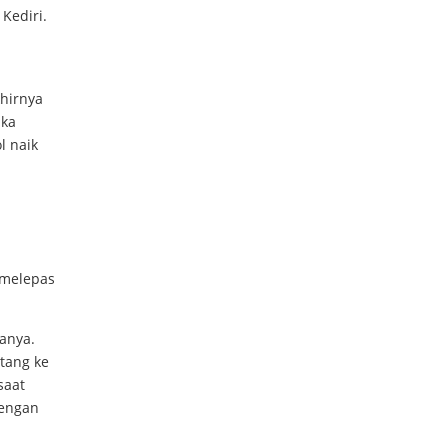
 Kediri.
hirnya
ika
l naik
 melepas
anya.
tang ke
saat
dengan