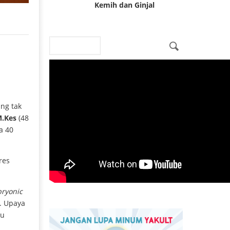
Kemih dan Ginjal
Search
Search form
ang tak
M.Kes
(48
a 40
res
ryonic
). Upaya
tu