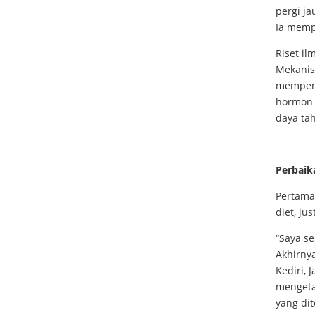
pergi ja
Ia mempr
Riset il
Mekanis
mempeng
hormon i
daya ta
Perbaik
Pertama
diet, ju
“Saya se
Akhirny
Kediri, 
mengeta
yang dit