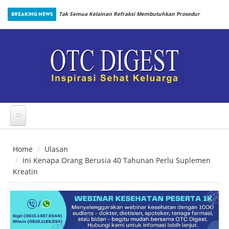
Skip to main content
inbiotik Sejak
BREAKING NEWS
Tak Semua Kelainan Refraksi Membutuhkan Prosedur
yang Sama
Home
Ulasan
Ini Kenapa Orang Berusia 40 Tahunan Perlu Suplemen
Kreatin