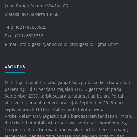
Jalan Bunga Rampai V/4 No. 85
Malaka Jaya, Jakarta 13460
Telp. (021) 86607925
Fax. (021) 8608786
e-mail:
otc_digest@yahoo.co.id
,
otcdigest.id@gmail.com
ABOUT US
OTC Digest adalah media yang fokus pada isu kesehatan dan
parenting. Edisi perdana majalah OTC Digest terbit pada
September 2009, terbit secara teratur setiap bulan. Portal
otcdigest.id mulai mengudara sejak September 2016, dan
sejak Januari 2018 kami fokus pada bentuk web.
Artikel dalam OTC Digest ditulis berdasarkan landasan ilmiah,
dari riset dan publikasi terpercaya, serta nara sumber yang
kompeten. Kami berusaha menyajikan artikel bermutu yang
terpercaya, dengan gaya bahasa populer sehingga mudah