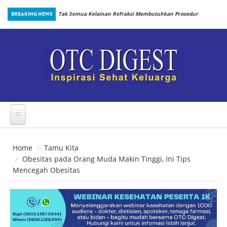
Skip to main content
BREAKING NEWS
Tak Semua Kelainan Refraksi Membutuhkan Prosedur
Penting: Perlindungan Terhadap Dengue saat Anak
yang Sama
Kembali Bersekolah
Home
Tamu Kita
Obesitas pada Orang Muda Makin Tinggi, Ini Tips
Mencegah Obesitas