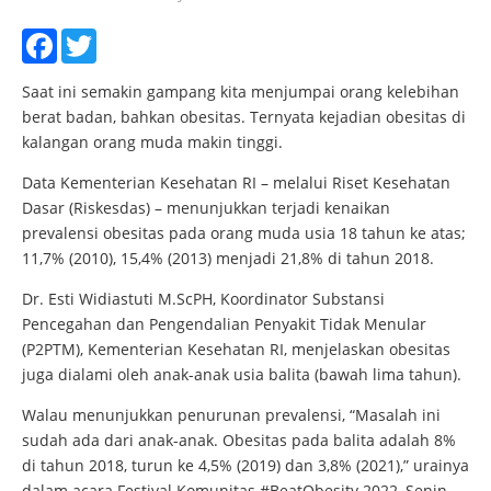
Facebook
Twitter
Saat ini semakin gampang kita menjumpai orang kelebihan
berat badan, bahkan obesitas. Ternyata kejadian obesitas di
kalangan orang muda makin tinggi.
Data Kementerian Kesehatan RI – melalui Riset Kesehatan
Dasar (Riskesdas) – menunjukkan terjadi kenaikan
prevalensi obesitas pada orang muda usia 18 tahun ke atas;
11,7% (2010), 15,4% (2013) menjadi 21,8% di tahun 2018.
Dr. Esti Widiastuti M.ScPH, Koordinator Substansi
Pencegahan dan Pengendalian Penyakit Tidak Menular
(P2PTM), Kementerian Kesehatan RI, menjelaskan obesitas
juga dialami oleh anak-anak usia balita (bawah lima tahun).
Walau menunjukkan penurunan prevalensi, “Masalah ini
sudah ada dari anak-anak. Obesitas pada balita adalah 8%
di tahun 2018, turun ke 4,5% (2019) dan 3,8% (2021),” urainya
dalam acara Festival Komunitas #BeatObesity 2022, Senin