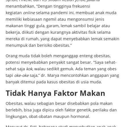
menambahkan, “Dengan tingginya frekuensi
kegiatan
online
selama pandemi ini, membuat anak muda
memiliki kebiasaan ngemil atau mengonsumsi jenis
makanan tinggi gula, garam, lemak sambil belajar atau
bekerja, diikuti dengan kurangnya aktivitas fisik selama
mereka di rumah, yang dapat menyebabkan lemak semakin
menumpuk dan berisiko obesitas.”
Orang muda tidak boleh menganggap enteng obesitas,
potensi menyebabkan penyakit sangat besar. “Saya sehat-
sehat saja
kok
, walau sedikit gemuk. Ada teman yang obes
tapi
oke-oke
saja,” dr. Marya mencontohkan anggapan yang
banyak ditemui pada kasus obesitas di usia muda.
Tidak Hanya Faktor Makan
Obesitas, walau sebagian besar disebabkan pola makan
berlebih, bisa juga dipicu oleh faktor genetik, perilaku dan
lingkungan, obat-obatan maupun hormonal.
Menurut dr. Esti, beberapa studi menyebutkan anak-anak