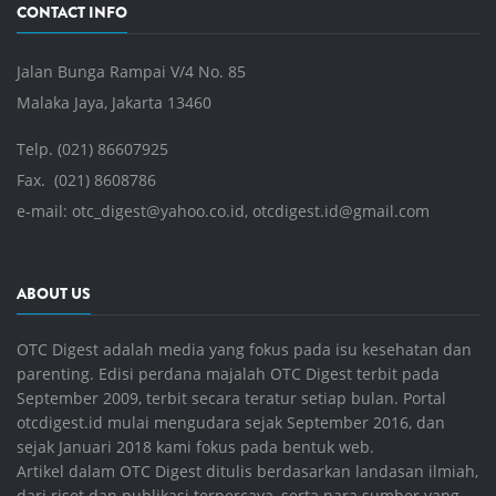
CONTACT INFO
Jalan Bunga Rampai V/4 No. 85
Malaka Jaya, Jakarta 13460
Telp. (021) 86607925
Fax. (021) 8608786
e-mail:
otc_digest@yahoo.co.id
,
otcdigest.id@gmail.com
ABOUT US
OTC Digest adalah media yang fokus pada isu kesehatan dan
parenting. Edisi perdana majalah OTC Digest terbit pada
September 2009, terbit secara teratur setiap bulan. Portal
otcdigest.id mulai mengudara sejak September 2016, dan
sejak Januari 2018 kami fokus pada bentuk web.
Artikel dalam OTC Digest ditulis berdasarkan landasan ilmiah,
dari riset dan publikasi terpercaya, serta nara sumber yang