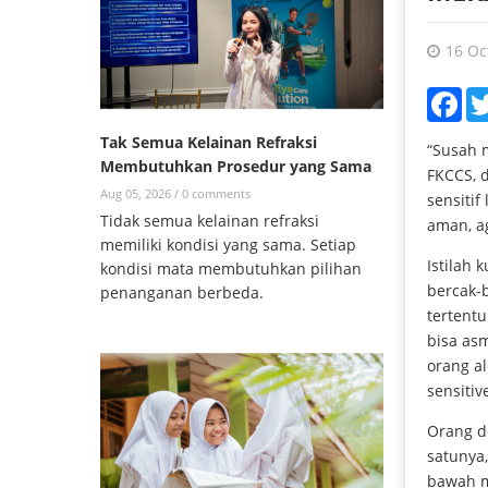
16 Oc
Fac
Tak Semua Kelainan Refraksi
“Susah m
Membutuhkan Prosedur yang Sama
FKCCS, d
Aug 05, 2026 /
0 comments
sensitif
Tidak semua kelainan refraksi
aman, ag
memiliki kondisi yang sama. Setiap
Istilah 
kondisi mata membutuhkan pilihan
bercak-b
penanganan berbeda.
tertentu
bisa asm
orang al
sensitiv
Orang de
satunya,
bawah m