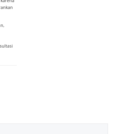
 karena
rankan
n,
sultasi