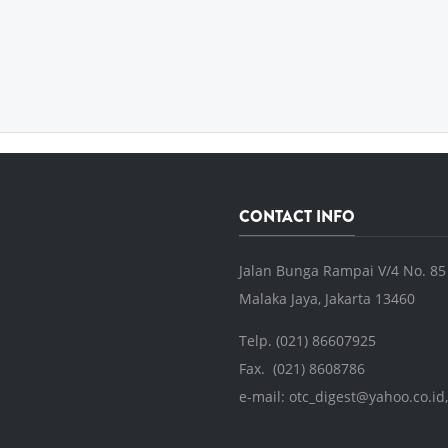
CONTACT INFO
Jalan Bunga Rampai V/4 No. 85
Malaka Jaya, Jakarta 13460
Telp. (021) 86607925
Fax. (021) 8608786
e-mail:
otc_digest@yahoo.co.id