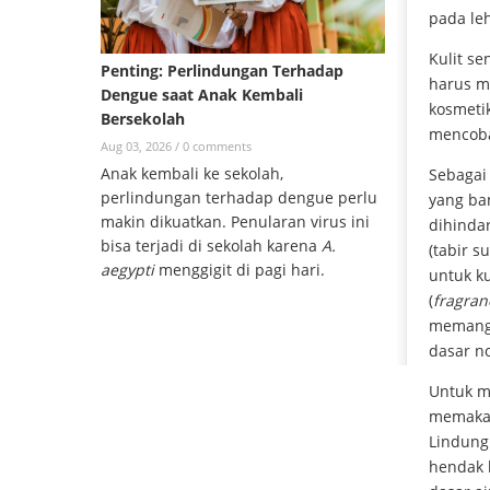
pada leh
Kulit se
Penting: Perlindungan Terhadap
harus m
Dengue saat Anak Kembali
kosmetik
Bersekolah
mencoba
Aug 03, 2026 /
0 comments
Anak kembali ke sekolah,
Sebagai 
perlindungan terhadap dengue perlu
yang ba
makin dikuatkan. Penularan virus ini
dihindar
bisa terjadi di sekolah karena
A.
(tabir s
aegypti
menggigit di pagi hari.
untuk k
(
fragran
memang d
dasar no
Untuk m
memakai
Lindungi
hendak