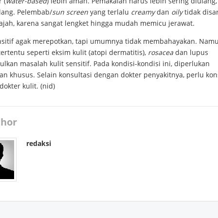
 (
water-based
) lebih aman. Pemakaian harus lebih sering diulang,
ilang. Pelembab/
sun screen
yang terlalu
creamy
dan
oily
tidak disa
ajah, karena sangat lengket hingga mudah memicu jerawat.
ensitif agak merepotkan, tapi umumnya tidak membahayakan. Namu
tertentu seperti eksim kulit (atopi dermatitis),
rosacea
dan lupus
kan masalah kulit sensitif. Pada kondisi-kondisi ini, diperlukan
n khusus. Selain konsultasi dengan dokter penyakitnya, perlu kon
okter kulit. (nid)
hor
redaksi