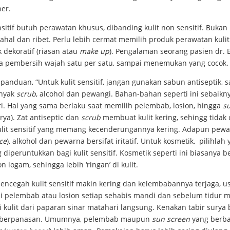
er.
nsitif butuh perawatan khusus, dibanding kulit non sensitif. Bukan 
ahal dan ribet. Perlu lebih cermat memilih produk perawatan kuli
 dekoratif (riasan atau
make up
). Pengalaman seorang pasien dr. E
 pembersih wajah satu per satu, sampai menemukan yang cocok.
panduan, “Untuk kulit sensitif, jangan gunakan sabun antiseptik, 
nyak
scrub
, alcohol dan pewangi. Bahan-bahan seperti ini sebaikn
i. Hal yang sama berlaku saat memilih pelembab, losion, hingga
s
urya). Zat antiseptic dan
scrub
membuat kulit kering, sehingg tidak 
ulit sensitif yang memang kecenderungannya kering. Adapun pewa
ce
), alkohol dan pewarna bersifat iritatif. Untuk kosmetik, pilihlah
iperuntukkan bagi kulit sensitif. Kosmetik seperti ini biasanya 
n logam, sehingga lebih ‘ringan’ di kulit.
encegah kulit sensitif makin kering dan kelembabannya terjaga, 
 pelembab atau losion setiap sehabis mandi dan sebelum tidur 
 kulit dari paparan sinar matahari langsung. Kenakan tabir surya 
 berpanasan. Umumnya, pelembab maupun
sun screen
yang berb