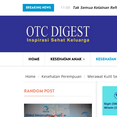
Skip to main content
11:08
Tak Semua Kelainan Re
BREAKING NEWS
HOME
KESEHATAN ANAK
KESEHATAN
PARENTING
BEAUTY
Home
Kesehatan Perempuan
Merawat Kulit Se
RANDOM POST