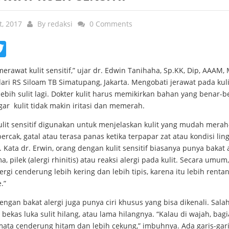
t, 2017
By
redaksi
0 Comments
ebook
Twitter
erawat kulit sensitif,” ujar dr. Edwin Tanihaha, Sp.KK, Dip, AAAM,
ari RS Siloam TB Simatupang, Jakarta. Mengobati jerawat pada kuli
 lebih sulit lagi. Dokter kulit harus memikirkan bahan yang benar-
ar kulit tidak makin iritasi dan memerah.
kulit sensitif digunakan untuk menjelaskan kulit yang mudah mera
ercak, gatal atau terasa panas ketika terpapar zat atau kondisi li
. Kata dr. Erwin, orang dengan kulit sensitif biasanya punya bakat a
a, pilek (alergi rhinitis) atau reaksi alergi pada kulit. Secara umum,
ergi cenderung lebih kering dan lebih tipis, karena itu lebih renta
e.”
ngan bakat alergi juga punya ciri khusus yang bisa dikenali. Sala
 bekas luka sulit hilang, atau lama hilangnya. “Kalau di wajah, bag
ata cenderung hitam dan lebih cekung,” imbuhnya. Ada garis-gari