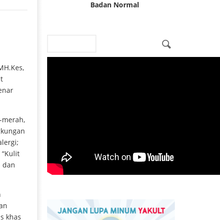
Badan Normal
Search
Search form
 MH.Kes,
t
benar
h-merah,
ngkungan
lergi;
 “Kulit
n dan
h
ian
s khas