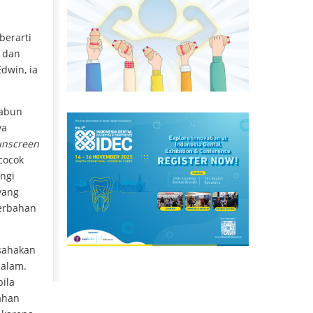
berarti
t dan
dwin, ia
sabun
ya
unscreen
cocok
ngi
 yang
berbahan
usahakan
malam.
bila
ahan