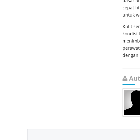
dasar air
cepat h
untuk w
Kulit s
kondisi 
menimbul
perawata
dengan d
Aut