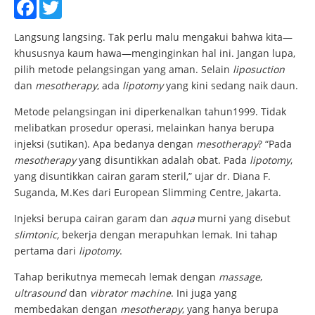
Facebook
Twitter
Langsung langsing. Tak perlu malu mengakui bahwa kita—
khususnya kaum hawa—menginginkan hal ini. Jangan lupa,
pilih metode pelangsingan yang aman. Selain
liposuction
dan
mesotherapy
, ada
lipotomy
yang kini sedang naik daun.
Metode pelangsingan ini diperkenalkan tahun1999. Tidak
melibatkan prosedur operasi, melainkan hanya berupa
injeksi (sutikan). Apa bedanya dengan
mesotherapy
? “Pada
mesotherapy
yang disuntikkan adalah obat. Pada
lipotomy
,
yang disuntikkan cairan garam steril,” ujar dr. Diana F.
Suganda, M.Kes dari European Slimming Centre, Jakarta.
Injeksi berupa cairan garam dan
aqua
murni yang disebut
slimtonic,
bekerja dengan merapuhkan lemak. Ini tahap
pertama dari
lipotomy
.
Tahap berikutnya memecah lemak dengan
massage
,
ultrasound
dan
vibrator machine
. Ini juga yang
membedakan dengan
mesotherapy
, yang hanya berupa