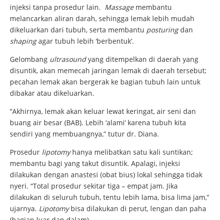
injeksi tanpa prosedur lain.
Massage
membantu
melancarkan aliran darah, sehingga lemak lebih mudah
dikeluarkan dari tubuh, serta membantu
posturing
dan
shaping
agar tubuh lebih ‘berbentuk’.
Gelombang
ultrasound
yang ditempelkan di daerah yang
disuntik, akan memecah jaringan lemak di daerah tersebut;
pecahan lemak akan bergerak ke bagian tubuh lain untuk
dibakar atau dikeluarkan.
“Akhirnya, lemak akan keluar lewat keringat, air seni dan
buang air besar (BAB). Lebih ‘alami’ karena tubuh kita
sendiri yang membuangnya,” tutur dr. Diana.
Prosedur
lipotomy
hanya melibatkan satu kali suntikan;
membantu bagi yang takut disuntik. Apalagi, injeksi
dilakukan dengan anastesi (obat bius) lokal sehingga tidak
nyeri. “Total prosedur sekitar tiga – empat jam. Jika
dilakukan di seluruh tubuh, tentu lebih lama, bisa lima jam,”
ujarnya.
Lipotomy
bisa dilakukan di perut, lengan dan paha
(bagian luar dan dalam).