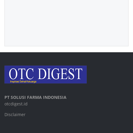
PT SOLUSI FARMA INDONESIA
otcdigest.id
Disclaimer