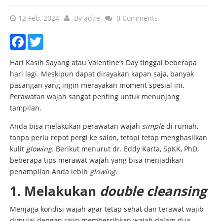
12 Feb, 2024
By
adjie
0 Comments
Facebook
Twitter
Hari Kasih Sayang atau Valentine’s Day tinggal beberapa
hari lagi. Meskipun dapat dirayakan kapan saja, banyak
pasangan yang ingin merayakan moment spesial ini.
Perawatan wajah sangat penting untuk menunjang
tampilan.
Anda bisa melakukan perawatan wajah
simple
di rumah,
tanpa perlu repot pergi ke salon, tetapi tetap menghasilkan
kulit
glowing
. Berikut menurut dr. Eddy Karta, SpKK, PhD,
beberapa tips merawat wajah yang bisa menjadikan
penampilan Anda lebih
glowing
.
1. Melakukan
double cleansing
Menjaga kondisi wajah agar tetap sehat dan terawat wajib
dimulai dengan rajin membersihkan wajah dalam dua