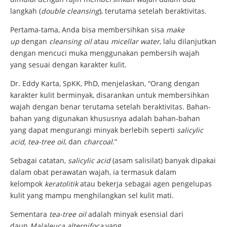
langkah (
double cleansing
), terutama setelah beraktivitas.
Pertama-tama, Anda bisa membersihkan sisa
make
up
dengan
cleansing oil
atau
micellar water
, lalu dilanjutkan
dengan mencuci muka menggunakan pembersih wajah
yang sesuai dengan karakter kulit.
Dr. Eddy Karta, SpKK, PhD, menjelaskan, “Orang dengan
karakter kulit berminyak, disarankan untuk membersihkan
wajah dengan benar terutama setelah beraktivitas. Bahan-
bahan yang digunakan khususnya adalah bahan-bahan
yang dapat mengurangi minyak berlebih seperti
salicylic
acid, tea-tree oil
, dan
charcoal
.”
Sebagai catatan,
salicylic acid
(asam salisilat) banyak dipakai
dalam obat perawatan wajah, ia termasuk dalam
kelompok
keratolitik
atau bekerja sebagai agen pengelupas
kulit yang mampu menghilangkan sel kulit mati.
Sementara
tea-tree oil
adalah minyak esensial dari
daun
Malaleuca alternifoca
yang