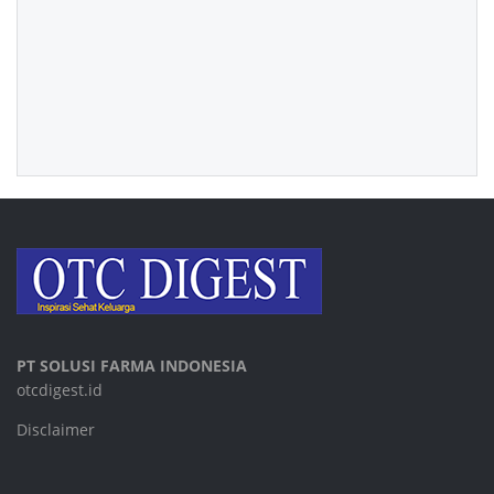
PT SOLUSI FARMA INDONESIA
otcdigest.id
Disclaimer