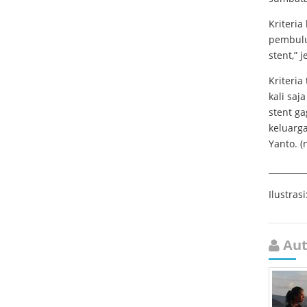
Kriteria
pembulu
stent,” j
Kriteria
kali saj
stent g
keluarga
Yanto. (
_________
Ilustrasi
Aut