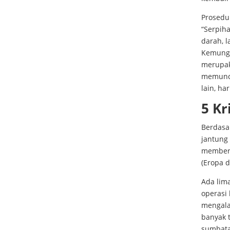
Prosedu
“Serpih
darah, l
Kemungk
merupak
memuncul
lain, h
5 Kr
Berdasa
jantung
memberik
(Eropa d
Ada lim
operasi
mengala
banyak 
sumbata