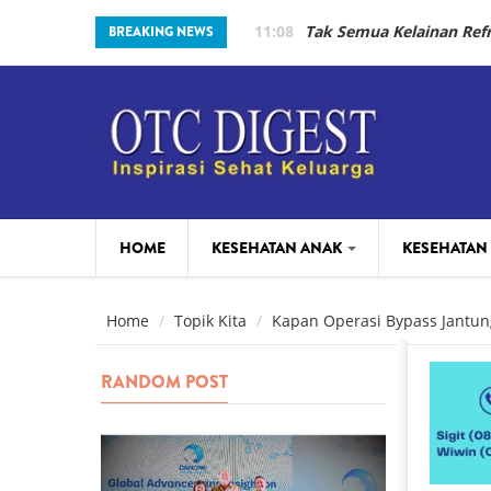
Skip to main content
11:08
Tak Semua Kelainan Re
BREAKING NEWS
HOME
KESEHATAN ANAK
KESEHATAN
PARENTING
BEAUTY
Home
Topik Kita
Kapan Operasi Bypass Jantung 
RANDOM POST