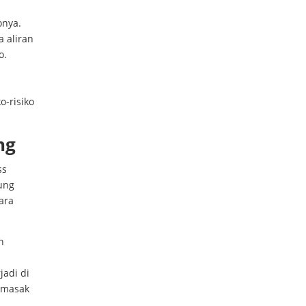
onya.
 aliran
o.
o-risiko
ng
ss
ung
ara
n
adi di
 masak