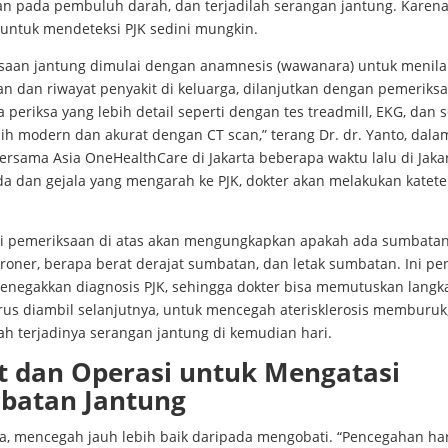
n pada pembuluh darah, dan terjadilah serangan jantung. Karena
 untuk mendeteksi PJK sedini mungkin.
saan jantung dimulai dengan anamnesis (wawanara) untuk menilai
n dan riwayat penyakit di keluarga, dilanjutkan dengan pemeriksaa
ta periksa yang lebih detail seperti dengan tes treadmill, EKG, dan 
ih modern dan akurat dengan CT scan,” terang Dr. dr. Yanto, dala
rsama Asia OneHealthCare di Jakarta beberapa waktu lalu di Jakar
a dan gejala yang mengarah ke PJK, dokter akan melakukan kateter
i pemeriksaan di atas akan mengungkapkan apakah ada sumbatan
oroner, berapa berat derajat sumbatan, dan letak sumbatan. Ini pe
enegakkan diagnosis PJK, sehingga dokter bisa memutuskan langk
rus diambil selanjutnya, untuk mencegah aterisklerosis memburuk,
h terjadinya serangan jantung di kemudian hari.
t dan Operasi untuk Mengatasi
batan Jantung
a, mencegah jauh lebih baik daripada mengobati. “Pencegahan ha