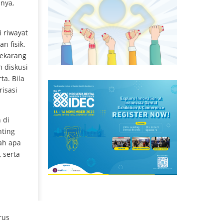
nya,
 riwayat
n fisik.
sekarang
m diskusi
ta. Bila
isasi
 di
nting
ah apa
 serta
rus