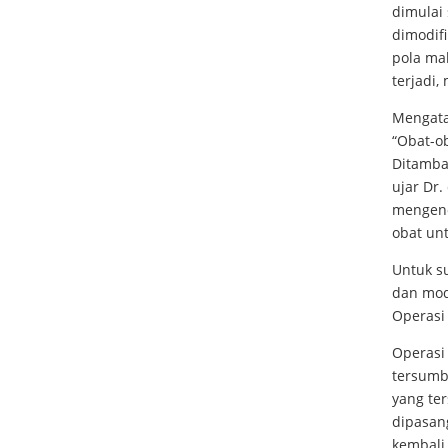
dimulai 
dimodifi
pola mak
terjadi,
Mengata
“Obat-o
Ditambah
ujar Dr.
mengend
obat un
Untuk su
dan modi
Operasi
Operasi
tersumb
yang te
dipasan
kembali 