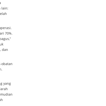
a
 lain:
telah
perasi.
ari 70%.
bagus,”
tuk
, dan
t-obatan
n.
ng yang
darah
kemudian
ah