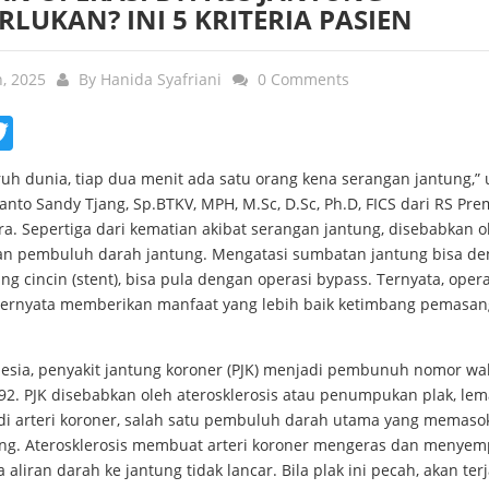
RLUKAN? INI 5 KRITERIA PASIEN
n, 2025
By
Hanida Syafriani
0 Comments
ebook
Twitter
ruh dunia, tiap dua menit ada satu orang kena serangan jantung,”
Yanto Sandy Tjang, Sp.BTKV, MPH, M.Sc, D.Sc, Ph.D, FICS dari RS Pre
ra. Sepertiga dari kematian akibat serangan jantung, disebabkan o
n pembuluh darah jantung. Mengatasi sumbatan jantung bisa d
 cincin (stent), bisa pula dengan operasi bypass. Ternyata, opera
ternyata memberikan manfaat yang lebih baik ketimbang pemasa
nesia, penyakit jantung koroner (PJK) menjadi pembunuh nomor wa
992. PJK disebabkan oleh aterosklerosis atau penumpukan plak, le
n di arteri koroner, salah satu pembuluh darah utama yang memaso
ung. Aterosklerosis membuat arteri koroner mengeras dan menyemp
 aliran darah ke jantung tidak lancar. Bila plak ini pecah, akan ter