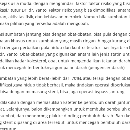
sejak usia muda, dengan menghindari faktor-faktor risiko yang bis
kasi,” tutur Dr. dr. Yanto. Faktor risiko yang bisa dimodifikasi antara
an, aktivitas fisik, dan kebiasaan merokok. Namun bila sumbatan 
 maka pilihan yang tersedia adalah mengobati.
si sumbatan jantung bisa dengan obat-obatan, bisa pula dengan o
batan khusus untuk sumbatan yang masih ringan, hingga kurang d
 dengan perbaikan pola hidup dan kontrol teratur, hasilnya bisa 
 dr. Yanto. Obat-obatan yang digunakan antara lain jenis statin un
alikan kadar kolesterol, obat untuk mengendalikan tekanan darah
tuk mencegah terbentuknya gumpalan darah (pengencer darah).
mbatan yang lebih berat (lebih dari 70%), atau terapi dengan oba
fikasi gaya hidup tidak berhasil, maka tindakan operasi diperluka
 bisa dengan memasang stent, bisa juga operasi bypass jantung.
 dilakukan dengan memasukkan kateter ke pembuluh darah jantu
at. Selanjutnya, balon dikembangkan untuk membuka pembuluh 
rsumbat, dan mendorong plak ke dinding pembuluh darah. Baru 
g stent dipasang di area tersebut, untuk mencegah pembuluh dar
tertutup.