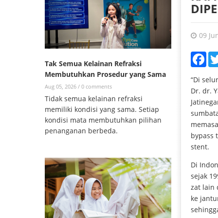
DIPE
09 Ju
Fac
Tak Semua Kelainan Refraksi
Membutuhkan Prosedur yang Sama
“Di selu
Aug 05, 2026 /
0 comments
Dr. dr. 
Tidak semua kelainan refraksi
Jatinega
memiliki kondisi yang sama. Setiap
sumbata
kondisi mata membutuhkan pilihan
memasang
penanganan berbeda.
bypass 
stent.
Di Indo
sejak 1
zat lai
ke jant
sehingga