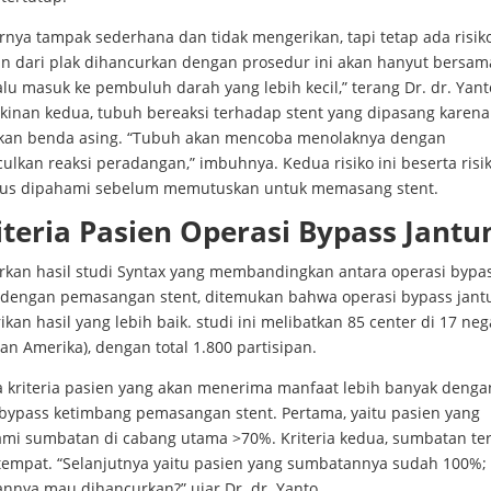
rnya tampak sederhana dan tidak mengerikan, tapi tetap ada risik
an dari plak dihancurkan dengan prosedur ini akan hanyut bersama
alu masuk ke pembuluh darah yang lebih kecil,” terang Dr. dr. Yant
inan kedua, tubuh bereaksi terhadap stent yang dipasang karena
an benda asing. “Tubuh akan mencoba menolaknya dengan
kan reaksi peradangan,” imbuhnya. Kedua risiko ini beserta risik
arus dipahami sebelum memutuskan untuk memasang stent.
iteria Pasien Operasi Bypass Jantu
rkan hasil studi Syntax yang membandingkan antara operasi bypa
 dengan pemasangan stent, ditemukan bahwa operasi bypass jant
an hasil yang lebih baik. studi ini melibatkan 85 center di 17 neg
an Amerika), dengan total 1.800 partisipan.
a kriteria pasien yang akan menerima manfaat lebih banyak denga
 bypass ketimbang pemasangan stent. Pertama, yaitu pasien yang
mi sumbatan di cabang utama >70%. Kriteria kedua, sumbatan terj
tempat. “Selanjutnya yaitu pasien yang sumbatannya sudah 100%;
nnya mau dihancurkan?” ujar Dr. dr. Yanto.