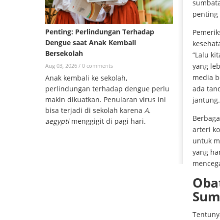
sumbata
penting
Penting: Perlindungan Terhadap
Pemerik
Dengue saat Anak Kembali
kesehata
Bersekolah
“Lalu ki
yang leb
Aug 03, 2026 /
0 comments
media be
Anak kembali ke sekolah,
ada tand
perlindungan terhadap dengue perlu
makin dikuatkan. Penularan virus ini
jantung.
bisa terjadi di sekolah karena
A.
Berbaga
aegypti
menggigit di pagi hari.
arteri k
untuk m
yang ha
mencega
Oba
Sum
Tentuny