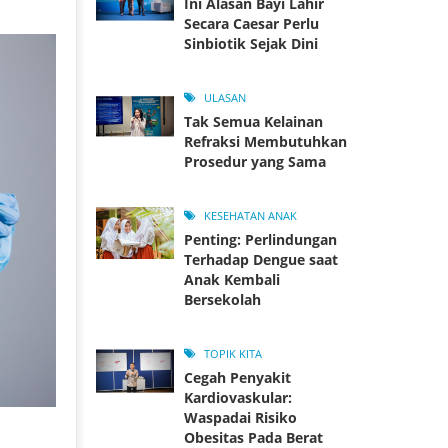
Ini Alasan Bayi Lahir
Secara Caesar Perlu
Sinbiotik Sejak Dini
ULASAN
Tak Semua Kelainan
Refraksi Membutuhkan
Prosedur yang Sama
KESEHATAN ANAK
Penting: Perlindungan
Terhadap Dengue saat
Anak Kembali
Bersekolah
TOPIK KITA
Cegah Penyakit
Kardiovaskular:
Waspadai Risiko
Obesitas Pada Berat