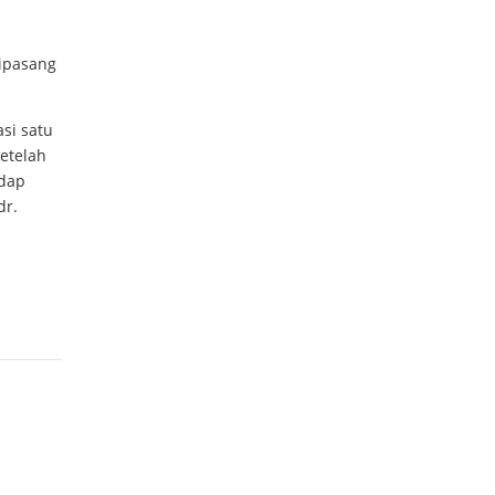
ipasang
asi satu
setelah
adap
dr.