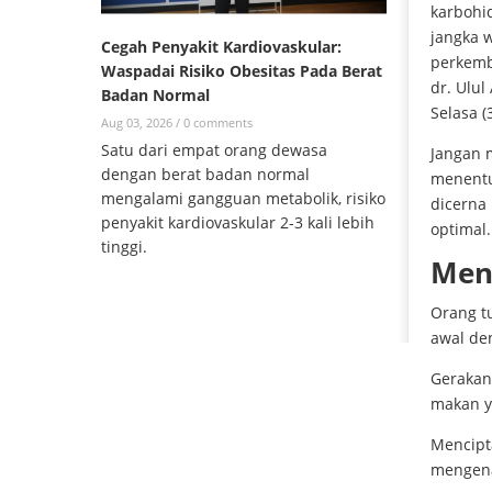
karbohid
jangka w
Cegah Penyakit Kardiovaskular:
perkemb
Waspadai Risiko Obesitas Pada Berat
dr. Ulul
Badan Normal
Selasa (
Aug 03, 2026 /
0 comments
Satu dari empat orang dewasa
Jangan 
dengan berat badan normal
menentu
mengalami gangguan metabolik, risiko
dicerna
penyakit kardiovaskular 2-3 kali lebih
optimal.
tinggi.
Men
Orang t
awal de
Gerakan 
makan y
Mencipt
mengena