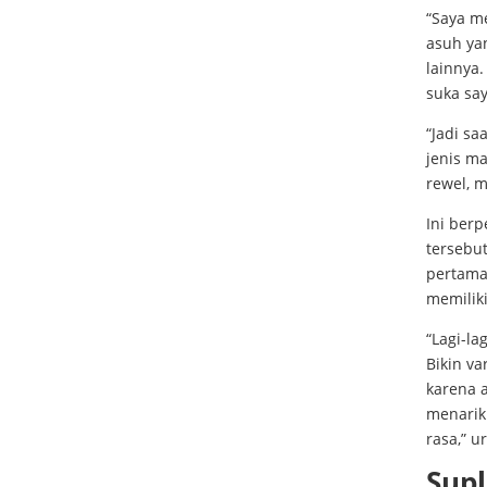
“Saya m
asuh ya
lainnya.
suka say
“Jadi s
jenis ma
rewel, m
Ini ber
tersebut
pertama 
memiliki
“Lagi-la
Bikin v
karena a
menarik
rasa,” u
Sup