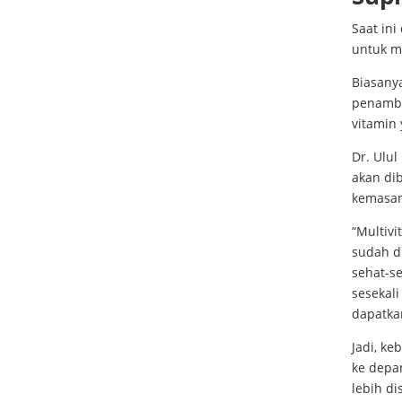
Saat in
untuk m
Biasany
penamba
vitamin
Dr. Ulu
akan dib
kemasa
“Multiv
sudah d
sehat-se
sesekali
dapatka
Jadi, ke
ke depa
lebih di