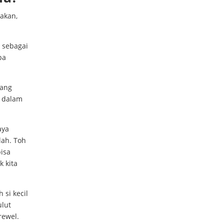
akan,
 sebagai
pa
yang
i dalam
aya
lah. Toh
bisa
 kita
 si kecil
ulut
rewel.