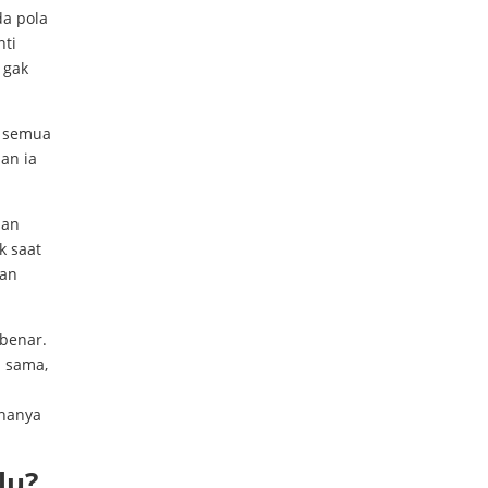
da pola
nti
 gak
r semua
an ia
nan
k saat
kan
 benar.
a sama,
 hanya
lu?