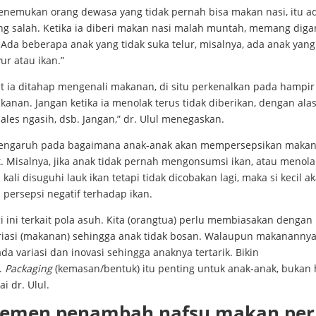
enemukan orang dewasa yang tidak pernah bisa makan nasi, itu a
ng salah. Ketika ia diberi makan nasi malah muntah, memang diga
 Ada beberapa anak yang tidak suka telur, misalnya, ada anak yang
ur atau ikan.”
aat ia ditahap mengenali makanan, di situ perkenalkan pada hampi
kanan. Jangan ketika ia menolak terus tidak diberikan, dengan alas
ales ngasih, dsb. Jangan,” dr. Ulul menegaskan.
pengaruh pada bagaimana anak-anak akan mempersepsikan maka
. Misalnya, jika anak tidak pernah mengonsumsi ikan, atau menola
kali disuguhi lauk ikan tetapi tidak dicobakan lagi, maka si kecil a
 persepsi negatif terhadap ikan.
gi ini terkait pola asuh. Kita (orangtua) perlu membiasakan dengan
ariasi (makanan) sehingga anak tidak bosan. Walaupun makananny
da variasi dan inovasi sehingga anaknya tertarik. Bikin
.
Packaging
(kemasan/bentuk) itu penting untuk anak-anak, bukan
rai dr. Ulul.
lemen penambah nafsu makan per