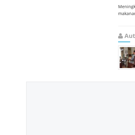
Meningk
makanan 
Aut