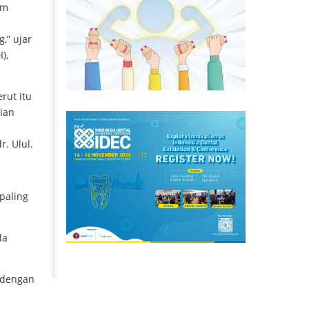
am
,” ujar
),
rut itu
ian
r. Ulul.
paling
la
i dengan