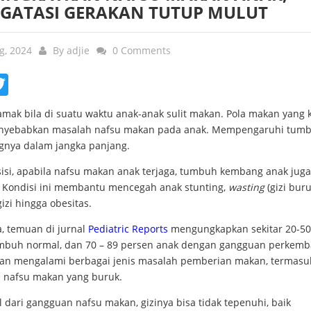
GATASI GERAKAN TUTUP MULUT
g, 2024
By
adjie
0 Comments
ebook
Twitter
mak bila di suatu waktu anak-anak sulit makan. Pola makan yang k
nyebabkan masalah nafsu makan pada anak. Mempengaruhi tum
nya dalam jangka panjang.
sisi, apabila nafsu makan anak terjaga, tumbuh kembang anak juga
. Kondisi ini membantu mencegah anak stunting,
wasting
(gizi buru
izi hingga obesitas.
a, temuan di jurnal
Pediatric Reports
mengungkapkan sekitar 20-50
mbuh normal, dan 70 – 89 persen anak dengan gangguan perkemb
kan mengalami berbagai jenis masalah pemberian makan, termasu
 nafsu makan yang buruk.
 dari gangguan nafsu makan, gizinya bisa tidak tepenuhi, baik