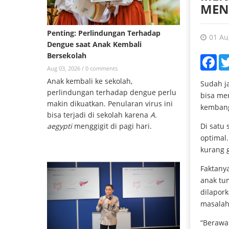
MEN
Penting: Perlindungan Terhadap
01 Au
Dengue saat Anak Kembali
Bersekolah
Fac
Aug 03, 2026 /
0 comments
Anak kembali ke sekolah,
Sudah ja
perlindungan terhadap dengue perlu
bisa me
makin dikuatkan. Penularan virus ini
kembang
bisa terjadi di sekolah karena
A.
Di satu 
aegypti
menggigit di pagi hari.
optimal
kurang g
Faktany
anak tu
dilapor
masalah
“Berawal