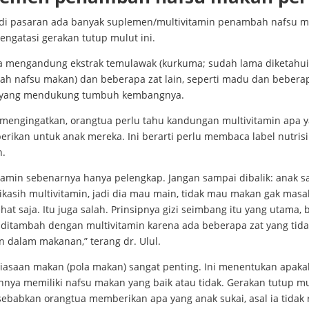
i di pasaran ada banyak suplemen/multivitamin penambah nafsu m
engatasi gerakan tutup mulut ini.
a mengandung ekstrak temulawak (kurkuma; sudah lama diketahui
h nafsu makan) dan beberapa zat lain, seperti madu dan bebera
 yang mendukung tumbuh kembangnya.
l mengingatkan, orangtua perlu tahu kandungan multivitamin apa 
erikan untuk anak mereka. Ini berarti perlu membaca label nutris
n.
itamin sebenarnya hanya pelengkap. Jangan sampai dibalik: anak s
ikasih multivitamin, jadi dia mau main, tidak mau makan gak masa
hat saja. Itu juga salah. Prinsipnya gizi seimbang itu yang utama, 
 ditambah dengan multivitamin karena ada beberapa zat yang tidak
n dalam makanan,” terang dr. Ulul.
biasaan makan (pola makan) sangat penting. Ini menentukan apakah
nnya memiliki nafsu makan yang baik atau tidak. Gerakan tutup m
sebabkan orangtua memberikan apa yang anak sukai, asal ia tidak 