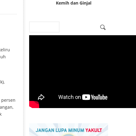
Kemih dan Ginjal
Search
Search form
eliru
buh
k),
 persen
angan,
k