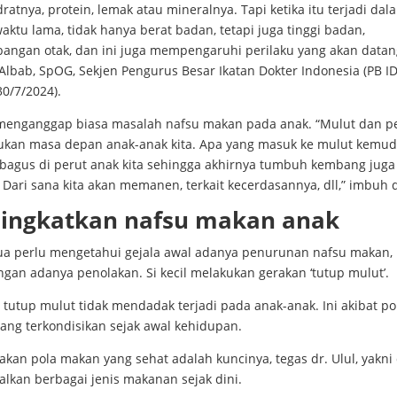
ratnya, protein, lemak atau mineralnya. Tapi ketika itu terjadi dal
aktu lama, tidak hanya berat badan, tetapi juga tinggi badan,
angan otak, dan ini juga mempengaruhi perilaku yang akan datang
 Albab, SpOG, Sekjen Pengurus Besar Ikatan Dokter Indonesia (PB IDI
30/7/2024).
menganggap biasa masalah nafsu makan pada anak. “Mulut dan pe
kan masa depan anak-anak kita. Apa yang masuk ke mulut kemud
 bagus di perut anak kita sehingga akhirnya tumbuh kembang juga
 Dari sana kita akan memanen, terkait kecerdasannya, dll,” imbuh d
ingkatkan nafsu makan anak
ua perlu mengetahui gejala awal adanya penurunan nafsu makan, 
ngan adanya penolakan. Si kecil melakukan gerakan ‘tutup mulut’.
tutup mulut tidak mendadak terjadi pada anak-anak. Ini akibat po
ang terkondisikan sejak awal kehidupan.
akan pola makan yang sehat adalah kuncinya, tegas dr. Ulul, yakn
lkan berbagai jenis makanan sejak dini.