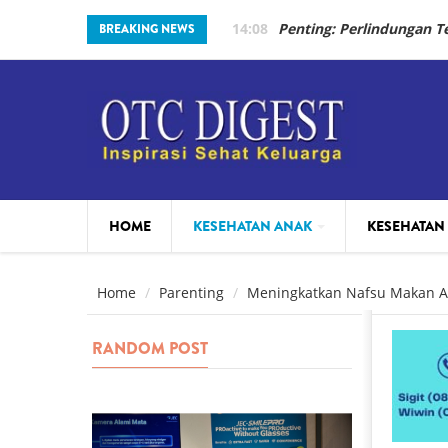
Skip to main content
14:08
Penting: Perlindungan 
BREAKING NEWS
HOME
KESEHATAN ANAK
KESEHATAN
PARENTING
BEAUTY
Home
Parenting
Meningkatkan Nafsu Makan A
RANDOM POST