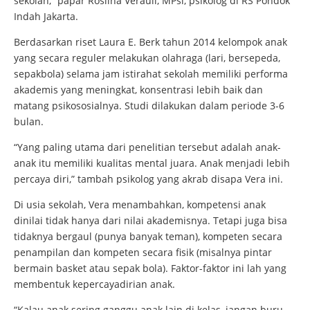
sekolah,” papar Roslina Verauli, MPsi, psikolog di RS Pondok
Indah Jakarta.
Berdasarkan riset Laura E. Berk tahun 2014 kelompok anak
yang secara reguler melakukan olahraga (lari, bersepeda,
sepakbola) selama jam istirahat sekolah memiliki performa
akademis yang meningkat, konsentrasi lebih baik dan
matang psikososialnya. Studi dilakukan dalam periode 3-6
bulan.
“Yang paling utama dari penelitian tersebut adalah anak-
anak itu memiliki kualitas mental juara. Anak menjadi lebih
percaya diri,” tambah psikolog yang akrab disapa Vera ini.
Di usia sekolah, Vera menambahkan, kompetensi anak
dinilai tidak hanya dari nilai akademisnya. Tetapi juga bisa
tidaknya bergaul (punya banyak teman), kompeten secara
penampilan dan kompeten secara fisik (misalnya pintar
bermain basket atau sepak bola). Faktor-faktor ini lah yang
membentuk kepercayadirian anak.
“Kalau anak sering ganggu anak lain di kelas, jangan buru-