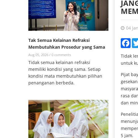
JAN
MEMI
04 Ja
Tak Semua Kelainan Refraksi
Fac
Membutuhkan Prosedur yang Sama
Aug 05, 2026 /
0 comments
Tidak l
Tidak semua kelainan refraksi
untuk ku
memiliki kondisi yang sama. Setiap
Pijat b
kondisi mata membutuhkan pilihan
gesekan 
penanganan berbeda.
masyara
rasa da
dan miny
Peneliti
menunju
memperc
5 jam.