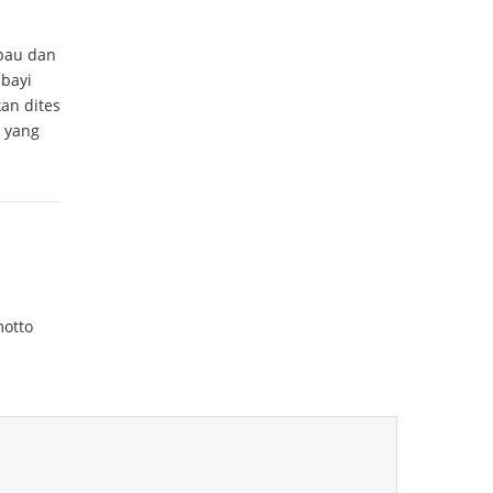
rbau dan
 bayi
kan dites
i yang
motto