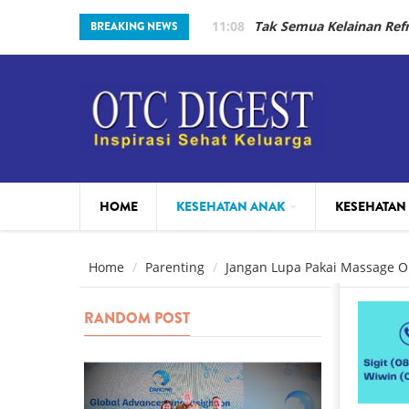
Skip to main content
11:08
Tak Semua Kelainan Re
BREAKING NEWS
HOME
KESEHATAN ANAK
KESEHATAN
PARENTING
BEAUTY
Home
Parenting
Jangan Lupa Pakai Massage Oi
RANDOM POST