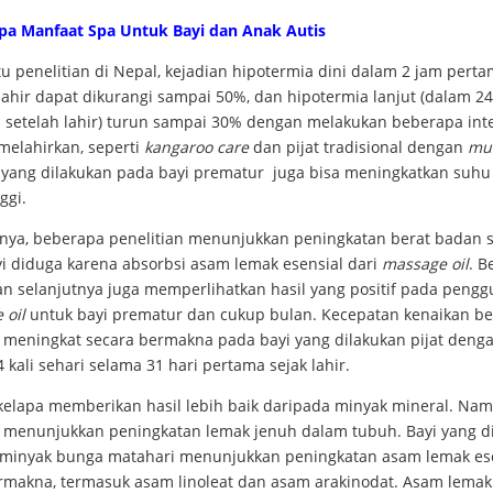
pa Manfaat
Spa Untuk Bayi dan Anak Autis
u penelitian di Nepal, kejadian hipotermia dini dalam 2 jam pert
lahir dapat dikurangi sampai 50%, dan hipotermia lanjut (dalam 2
 setelah lahir) turun sampai 30% dengan melakukan beberapa int
melahirkan, seperti
kangaroo care
dan pijat tradisional dengan
mu
at yang dilakukan pada bayi prematur juga bisa meningkatkan suh
ggi.
nya, beberapa penelitian menunjukkan peningkatan berat badan s
yi diduga karena absorbsi asam lemak esensial dari
massage oil
. B
ian selanjutnya juga memperlihatkan hasil yang positif pada peng
e
oil
untuk bayi prematur dan cukup bulan. Kecepatan kenaikan be
 meningkat secara bermakna pada bayi yang dilakukan pijat deng
 kali sehari selama 31 hari pertama sejak lahir.
kelapa memberikan hasil lebih baik daripada minyak mineral. Nam
si menunjukkan peningkatan lemak jenuh dalam tubuh. Bayi yang di
minyak bunga matahari menunjukkan peningkatan asam lemak es
rmakna, termasuk asam linoleat dan asam arakinodat. Asam lemak