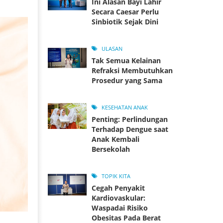
Ini Alasan Bayi Lahir
Secara Caesar Perlu
Sinbiotik Sejak Dini
ULASAN
Tak Semua Kelainan
Refraksi Membutuhkan
Prosedur yang Sama
KESEHATAN ANAK
Penting: Perlindungan
Terhadap Dengue saat
Anak Kembali
Bersekolah
TOPIK KITA
Cegah Penyakit
Kardiovaskular:
Waspadai Risiko
Obesitas Pada Berat