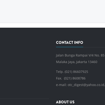
CONTACT INFO
Jalan Bunga Rampai V/4 No. 85
Malaka Jaya, Jakarta 13460
Telp. (021) 86607925
Fax. (021) 8608786
e-mail:
otc_digest@yahoo.co.id
ABOUT US