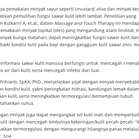
nya pemakaian minyak sayur seperti (
mustard, olive
dan minyak ked
bkan pemulihan fungsi sawar kulit lebih lambat. Penelitian yang
n Kulkarni A, et.al., dalam
Massage and Touch Therapy
ini mendap
emakaian minyak topikal (oles) yang mengandung asam linoleat, m
inyak bunga matahari, dapat meningkatkan fungsi sawar kulit dan
aiki kondisi kulit pada bayi dengan gangguan kulit sawar (mis: m
 informasi sawar kulit manusia berfungsi untuk mencegah / men
a air dari kulit, serta mencegah infeksi dari luar.
 Prihianti, SpKK, PhD., menjelaskan pijat dengan minyak menyebab
n kondisi kulit, yakni peningkatan hidrasi, kandungan lemak dala
an kulit, serta meningkatkan termoregulasi (kemampuan tubuh
ahankan suhu).
engan minyak juga dapat mengangkat sel kulit mati dan memperbai
 kulit dengan mencegah timbulnya kekeringan/kulit pecah-pecah. “
atkan termoregulasi dengan mengurangi hilangnya panas melalui k
. Srie.