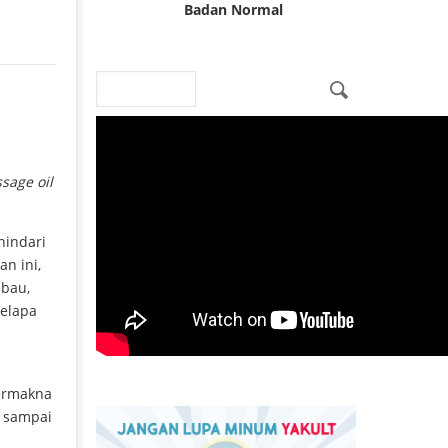
Badan Normal
Search
Search form
sage oil
hindari
n ini,
bau,
kelapa
s
bermakna
n sampai