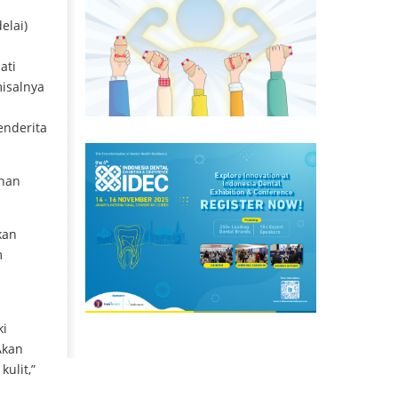
elai)
ati
isalnya
enderita
ahan
kan
m
ki
Akan
ulit,”