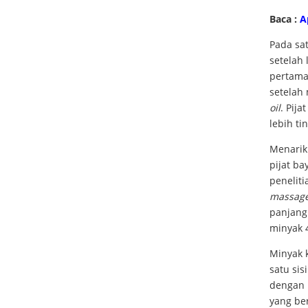
Baca :
A
Pada sat
setelah 
pertama
setelah 
oil
. Pij
lebih tin
Menarik
pijat ba
penelit
massag
panjang
minyak 4
Minyak 
satu si
dengan 
yang be