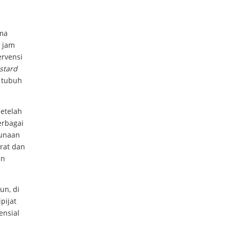
ama
4 jam
ervensi
stard
u tubuh
etelah
erbagai
gunaan
rat dan
an
un, di
pijat
ensial