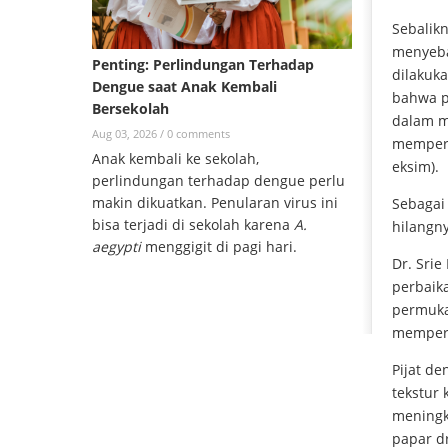
Sebalik
menyeba
Penting: Perlindungan Terhadap
dilakuka
Dengue saat Anak Kembali
bahwa p
Bersekolah
dalam m
Aug 03, 2026 /
0 comments
memperb
Anak kembali ke sekolah,
eksim).
perlindungan terhadap dengue perlu
makin dikuatkan. Penularan virus ini
Sebagai
bisa terjadi di sekolah karena
A.
hilangny
aegypti
menggigit di pagi hari.
Dr. Srie
perbaika
permuka
mempert
Pijat d
tekstur
meningk
papar dr