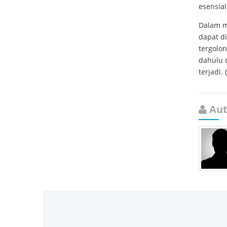
esensial
Dalam m
dapat d
tergolon
dahulu 
terjadi. (
Aut