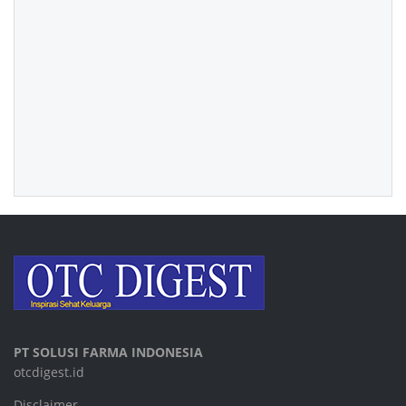
PT SOLUSI FARMA INDONESIA
otcdigest.id
Disclaimer