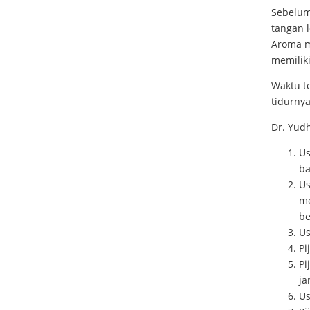
Sebelum
tangan 
Aroma mi
memiliki
Waktu t
tidurnya
Dr. Yudh
Us
ba
Us
me
be
Us
Pi
Pi
ja
Us