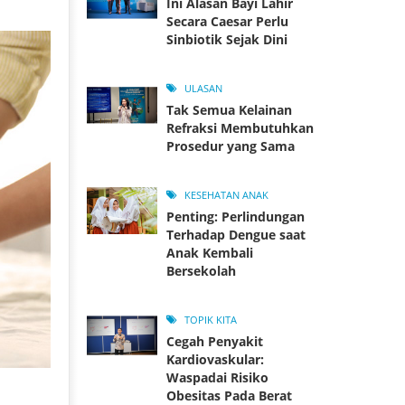
Ini Alasan Bayi Lahir
Secara Caesar Perlu
Sinbiotik Sejak Dini
ULASAN
Tak Semua Kelainan
Refraksi Membutuhkan
Prosedur yang Sama
KESEHATAN ANAK
Penting: Perlindungan
Terhadap Dengue saat
Anak Kembali
Bersekolah
TOPIK KITA
Cegah Penyakit
Kardiovaskular:
Waspadai Risiko
Obesitas Pada Berat