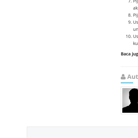
Pi
ak
Pi
Us
un
Us
ku
Baca ju
Aut