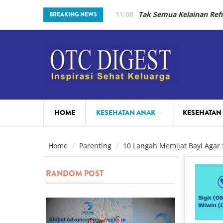
Skip to main content
11:08
Tak Semua Kelainan Re
BREAKING NEWS
HOME
KESEHATAN ANAK
KESEHATAN
PARENTING
BEAUTY
Home
Parenting
10 Langah Memijat Bayi Agar S
RANDOM POST