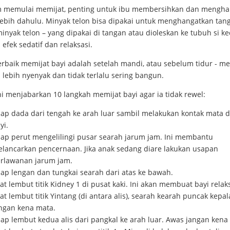
 memulai memijat, penting untuk ibu membersihkan dan mengha
lebih dahulu. Minyak telon bisa dipakai untuk menghangatkan tan
nyak telon – yang dipakai di tangan atau dioleskan ke tubuh si kec
 efek sedatif dan relaksasi.
erbaik memijat bayi adalah setelah mandi, atau sebelum tidur - 
 lebih nyenyak dan tidak terlalu sering bangun.
i menjabarkan 10 langkah memijat bayi agar ia tidak rewel:
ap dada dari tengah ke arah luar sambil melakukan kontak mata 
yi.
ap perut mengelilingi pusar searah jarum jam. Ini membantu
lancarkan pencernaan. Jika anak sedang diare lakukan usapan
rlawanan jarum jam.
ap lengan dan tungkai searah dari atas ke bawah.
jat lembut titik Kidney 1 di pusat kaki. Ini akan membuat bayi relak
jat lembut titik Yintang (di antara alis), searah kearah puncak kepa
ngan kena mata.
ap lembut kedua alis dari pangkal ke arah luar. Awas jangan kena