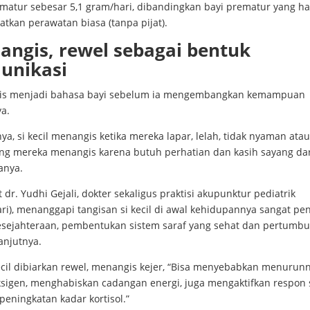
ematur sebesar 5,1 gram/hari, dibandingkan bayi prematur yang h
tkan perawatan biasa (tanpa pijat).
ngis, rewel sebagai bentuk
unikasi
s menjadi bahasa bayi sebelum ia mengembangkan kemampuan
ya.
a, si kecil menangis ketika mereka lapar, lelah, tidak nyaman atau 
ng mereka menangis karena butuh perhatian dan kasih sayang dar
anya.
dr. Yudhi Gejali, dokter sekaligus praktisi akupunktur pediatrik
ri), menanggapi tangisan si kecil di awal kehidupannya sangat pe
esejahteraan, pembentukan sistem saraf yang sehat dan pertumbu
lanjutnya.
kecil dibiarkan rewel, menangis kejer, “Bisa menyebabkan menurun
ksigen, menghabiskan cadangan energi, juga mengaktifkan respon 
peningkatan kadar kortisol.”