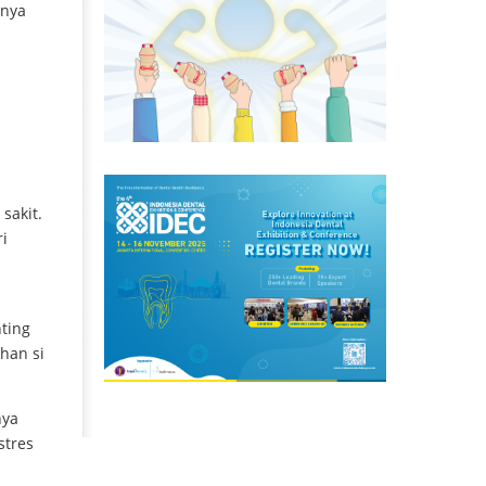
anya
sakit.
i
nting
han si
nya
stres