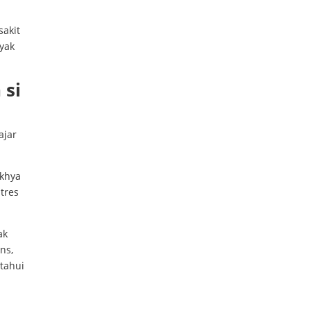
akit
yak
 si
ajar
skhya
stres
ak
ns,
tahui