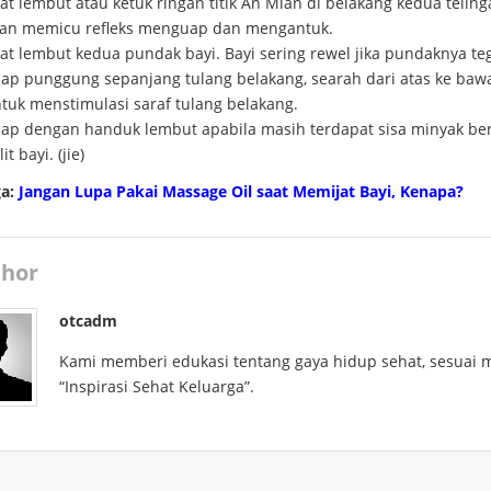
jat lembut atau ketuk ringan titik An Mian di belakang kedua telinga
an memicu refleks menguap dan mengantuk.
jat lembut kedua pundak bayi. Bayi sering rewel jika pundaknya te
ap punggung sepanjang tulang belakang, searah dari atas ke baw
tuk menstimulasi saraf tulang belakang.
ap dengan handuk lembut apabila masih terdapat sisa minyak ber
lit bayi. (jie)
ga:
Jangan Lupa Pakai Massage Oil saat Memijat Bayi, Kenapa?
hor
otcadm
Kami memberi edukasi tentang gaya hidup sehat, sesuai 
“Inspirasi Sehat Keluarga”.