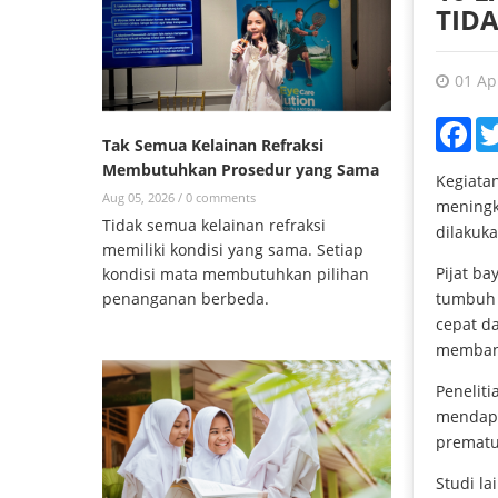
TID
01 Ap
Fac
Tak Semua Kelainan Refraksi
Membutuhkan Prosedur yang Sama
Kegiatan
Aug 05, 2026 /
0 comments
mening
Tidak semua kelainan refraksi
dilakuk
memiliki kondisi yang sama. Setiap
Pijat ba
kondisi mata membutuhkan pilihan
penanganan berbeda.
tumbuh 
cepat d
membant
Penelit
mendapa
prematur
Studi la