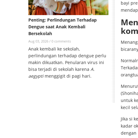
bayi pr
mendapa
Mena
Penting: Perlindungan Terhadap
Dengue saat Anak Kembali
kom
Bersekolah
Aug 03, 2026 /
0 comments
Menangi
Anak kembali ke sekolah,
bicaran
perlindungan terhadap dengue perlu
Normalny
makin dikuatkan. Penularan virus ini
Terkada
bisa terjadi di sekolah karena
A.
orangtu
aegypti
menggigit di pagi hari.
Menurut 
(Shoniha
untuk k
kecil se
Jika si 
kadar o
dengan 