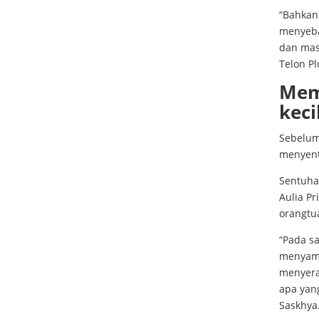
“Bahkan
menyeb
dan mas
Telon Pl
Mem
keci
Sebelum
menyent
Sentuha
Aulia Pr
orangtu
“Pada s
menyama
menyera
apa yang
Saskhy