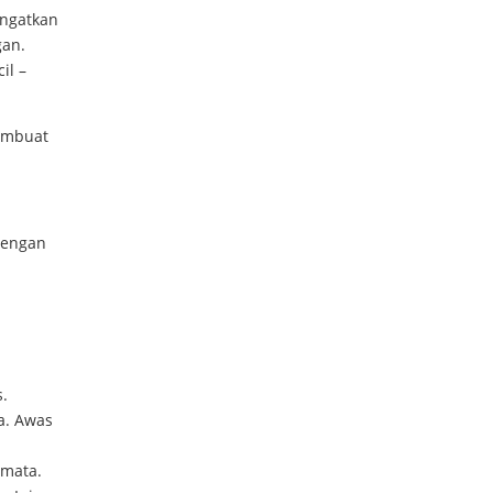
ngatkan
gan.
il –
membuat
dengan
s.
la. Awas
 mata.