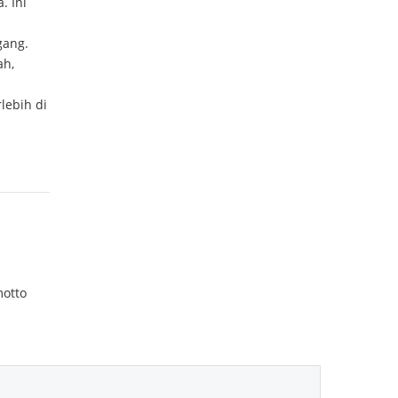
. Ini
gang.
ah,
lebih di
motto