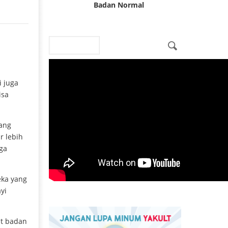
Badan Normal
Search
Search form
i juga
isa
sang
r lebih
ga
eka yang
yi
at badan