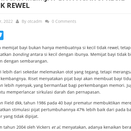
AK REWEL
r, 2022
By
otcadm
0 Comments
ebook
Twitter
 memijat bayi bukan hanya membuatnya si kecil tidak rewel, tetap
katkan
bonding
antara si kecil dengan ibunya. Memijat bayi tidak b
an dengan sembarangan.
yi lebih dari sekedar melemaskan otot yang tegang, tetapi merang
kembangnya. Riset menyatakan pijat bayi akan membuat bayi tidu
an lebih nyenyak, yang bermanfaat bagi perkembangan memori. Ju
u memperlancar sirkulasi darah dan pernapasan.
ian Field dkk, tahun 1986 pada 40 bayi prematur membuktikan mer
tkan stimulasi pijat pertumbuhannya 47% lebih baik dari pada ba
 yang tidak dipijat.
in tahun 2004 oleh Vickers
et al
, menyatakan, adanya kenaikan ber