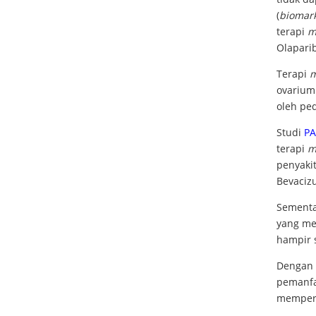
(
biomar
terapi
m
Olaparib
Terapi
m
ovarium
oleh pe
Studi
PA
terapi
m
penyakit
Bevaciz
Sementar
yang me
hampir 
Dengan 
pemanfa
memperp