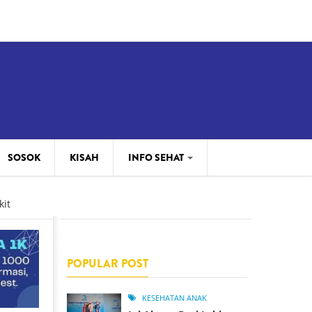
14:08
Pen
SOSOK
KISAH
INFO SEHAT
INFO KOMUNITAS
kit
MENU SEHAT
POPULAR POST
KESEHATAN ANAK