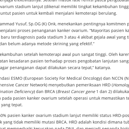
varium stadium lanjut (dikenal memiliki tingkat kekambuhan tinggi
nuntut pasien untuk kembali menjalani kemoterapi berulang.
ammad Yusuf, Sp.OG (K) Onk, menekankan pentingnya komitmen 
enjalani proses penanganan kanker ovarium. “Mayoritas pasien k
baru terdiagnosis pada stadium 3 atau 4 akibat gejala awal yang t
 dan belum adanya metode skrining yang efektif.”
kekambuhan setelah kemoterapi awal pun sangat tinggi. Oleh karen
atan kesadaran pasien terhadap proses pengobatan lanjutan sang
 agar penanganan dapat dilakukan secara tepat,” katanya.
dasi ESMO (European Society For Medical Oncology) dan NCCN (N
ensive Cancer Network) menyebutkan pemeriksaan HRD (
Homolo
nation Deficiency
) dan BRCA (
Breast Cancer gene
1 dan 2) dilakuka
 pada pasien kanker ovarium setelah operasi untuk memastikan t
 yang tepat.
50% pasien kanker ovarium stadium lanjut memiliki status HRD-posi
k yang tidak memiliki mutasi BRCA. HRD adalah kondisi dimana t
apat memperbaiki kerusakan pada DNA, dan menjadi penanda biol