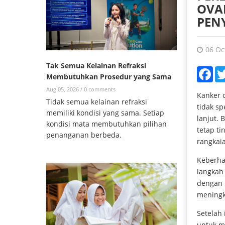
OVA
PEN
06 Oc
Tak Semua Kelainan Refraksi
Fac
Membutuhkan Prosedur yang Sama
Aug 05, 2026 /
0 comments
Kanker 
Tidak semua kelainan refraksi
tidak s
memiliki kondisi yang sama. Setiap
lanjut.
kondisi mata membutuhkan pilihan
tetap t
penanganan berbeda.
rangkaia
Keberha
langkah
dengan 
meningk
Setelah 
untuk m