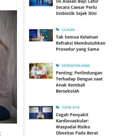
Ini Alasan Bayi Lahir
Secara Caesar Perlu
Sinbiotik Sejak Dini
ULASAN
Tak Semua Kelainan
Refraksi Membutuhkan
Prosedur yang Sama
KESEHATAN ANAK
Penting: Perlindungan
Terhadap Dengue saat
Anak Kembali
Bersekolah
TOPIK KITA
Cegah Penyakit
Kardiovaskular:
Waspadai Risiko
R
Obesitas Pada Berat