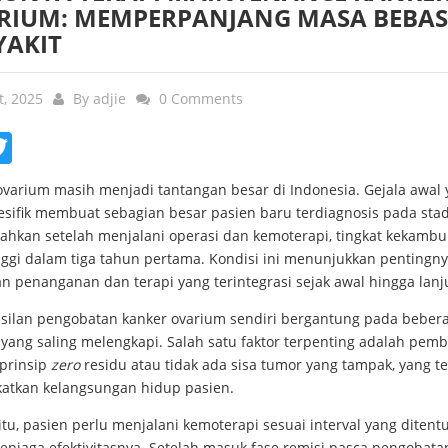
RIUM: MEMPERPANJANG MASA BEBAS
YAKIT
t, 2025
By
adjie
0 Comments
ebook
Twitter
ovarium masih menjadi tantangan besar di Indonesia. Gejala awal
pesifik membuat sebagian besar pasien baru terdiagnosis pada sta
 Bahkan setelah menjalani operasi dan kemoterapi, tingkat kekamb
inggi dalam tiga tahun pertama. Kondisi ini menunjukkan pentingn
n penanganan dan terapi yang terintegrasi sejak awal hingga lanj
silan pengobatan kanker ovarium sendiri bergantung pada beber
 yang saling melengkapi. Salah satu faktor terpenting adalah pe
prinsip
zero
residu atau tidak ada sisa tumor yang tampak, yang te
atkan kelangsungan hidup pasien.
itu, pasien perlu menjalani kemoterapi sesuai interval yang ditent
enjaga efektivitasnya. Setelah masuk fase remisi pasca pengobata