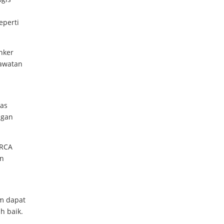
eperti
nker
rawatan
as
ngan
BRCA
an
um dapat
h baik.