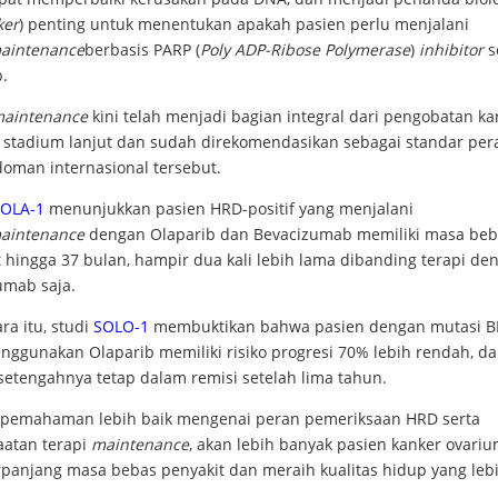
ker
) penting untuk menentukan apakah pasien perlu menjalani
aintenance
berbasis PARP (
Poly ADP-Ribose Polymerase
)
inhibitor
s
.
aintenance
kini telah menjadi bagian integral dari pengobatan ka
 stadium lanjut dan sudah direkomendasikan sebagai standar pe
doman internasional tersebut.
OLA-1
menunjukkan pasien HRD-positif yang menjalani
aintenance
dengan Olaparib dan Bevacizumab memiliki masa beb
 hingga 37 bulan, hampir dua kali lebih lama dibanding terapi de
umab saja.
a itu, studi
SOLO-1
membuktikan bahwa pasien dengan mutasi 
nggunakan Olaparib memiliki risiko progresi 70% lebih rendah, d
setengahnya tetap dalam remisi setelah lima tahun.
pemahaman lebih baik mengenai peran pemeriksaan HRD serta
atan terapi
maintenance
, akan lebih banyak pasien kanker ovari
anjang masa bebas penyakit dan meraih kualitas hidup yang lebi