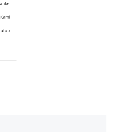
kanker
 Kami
tutup