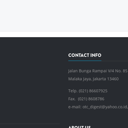
CONTACT INFO
Jalan Bunga Rampai V/4 No. 85
Malaka Jaya, Jakarta 13460
Telp. (021) 86607925
Fax. (021) 8608786
e-mail:
otc_digest@yahoo.co.id
ABOUT US