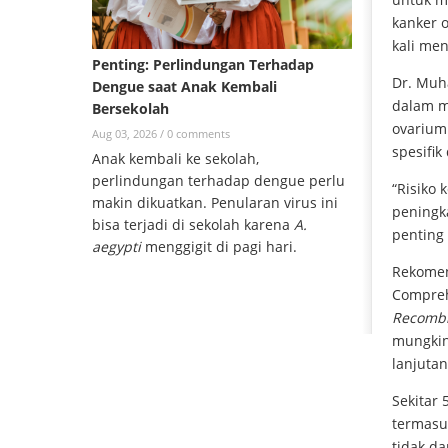
kanker o
kali me
Penting: Perlindungan Terhadap
Dr. Muh
Dengue saat Anak Kembali
dalam m
Bersekolah
ovarium 
Aug 03, 2026 /
0 comments
spesifik
Anak kembali ke sekolah,
perlindungan terhadap dengue perlu
“Risiko 
makin dikuatkan. Penularan virus ini
peningk
bisa terjadi di sekolah karena
A.
penting
aegypti
menggigit di pagi hari.
Rekomen
Compreh
Recombi
mungkin
lanjutan
Sekitar 
termasu
tidak d