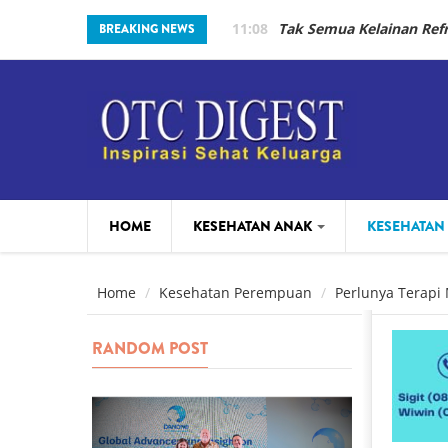
Skip to main content
11:08
Tak Semua Kelainan Re
BREAKING NEWS
HOME
KESEHATAN ANAK
KESEHATAN
PARENTING
BEAUTY
Home
Kesehatan Perempuan
Perlunya Terapi
RANDOM POST