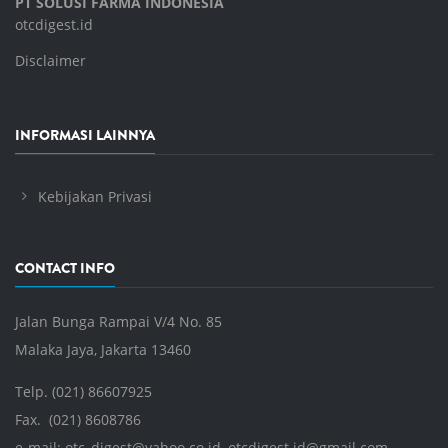
PT SOLUSI FARMA INDONESIA
otcdigest.id
Disclaimer
INFORMASI LAINNYA
Kebijakan Privasi
CONTACT INFO
Jalan Bunga Rampai V/4 No. 85
Malaka Jaya, Jakarta 13460
Telp. (021) 86607925
Fax. (021) 8608786
e-mail:
otc_digest@yahoo.co.id
,
otcdigest.id@gmail.com