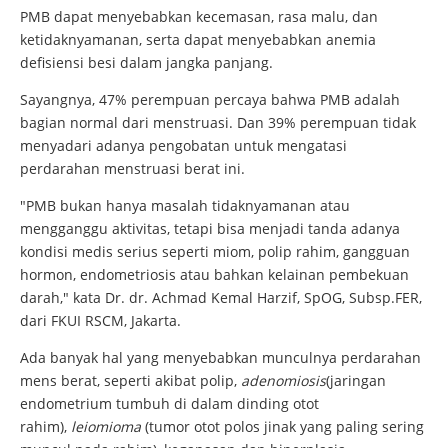
PMB dapat menyebabkan kecemasan, rasa malu, dan
ketidaknyamanan, serta dapat menyebabkan anemia
defisiensi besi dalam jangka panjang.
Sayangnya, 47% perempuan percaya bahwa PMB adalah
bagian normal dari menstruasi. Dan 39% perempuan tidak
menyadari adanya pengobatan untuk mengatasi
perdarahan menstruasi berat ini.
"PMB bukan hanya masalah tidaknyamanan atau
mengganggu aktivitas, tetapi bisa menjadi tanda adanya
kondisi medis serius seperti miom, polip rahim, gangguan
hormon, endometriosis atau bahkan kelainan pembekuan
darah," kata Dr. dr. Achmad Kemal Harzif, SpOG, Subsp.FER,
dari FKUI RSCM, Jakarta.
Ada banyak hal yang menyebabkan munculnya perdarahan
mens berat, seperti akibat polip,
adenomiosis
(jaringan
endometrium tumbuh di dalam dinding otot
rahim),
leiomioma
(tumor otot polos jinak yang paling sering