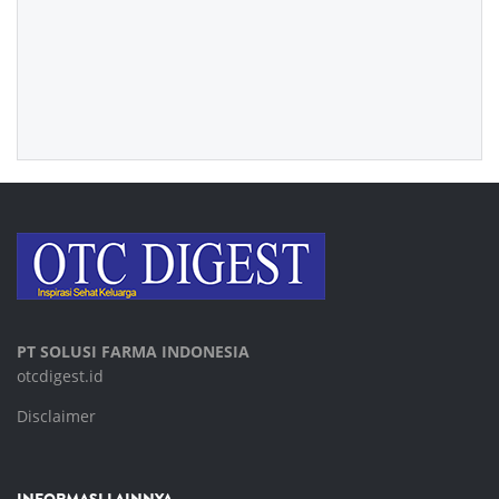
PT SOLUSI FARMA INDONESIA
otcdigest.id
Disclaimer