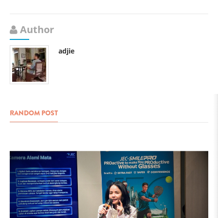
Author
adjie
RANDOM POST