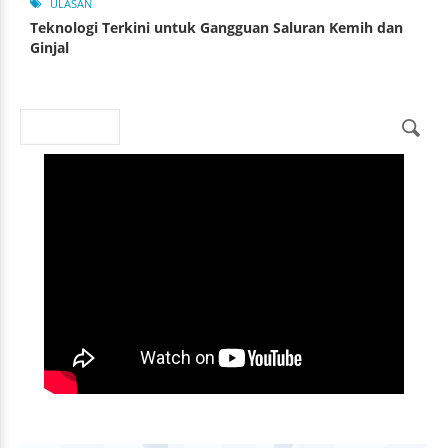
ULASAN
Teknologi Terkini untuk Gangguan Saluran Kemih dan
Ginjal
Search
Search form