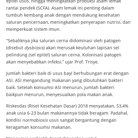
epitel usus, hingga meningkatkan produksi asam lemak
rantai pendek (SCFA). Asam lemak ini penting dalam
tumbuh kembang anak dengan mendukung kesehatan
saluran pencernaan, meningkatkan penyerapan nutrisi, dan
memperkuat sistem imun.
“Sebaliknya jika saluran cerna didominasi oleh patogen
(disebut
dysbiosis
) akan merusak keutuhan lapisan sel
pelindung (sel epitel) saluran cerna. Kolonisasi patogen
akan menyebabkan infeksi,” ujar Prof. Trisye.
Jumlah bakteri baik di usus bayi berhubungan erat dengan
ASI. ASI mengandung makanan yang dibutuhkan bakteri
baik. Setelah konsumsi ASI menurun, jumlah bakteri
baikpun menurun, menyesuaikan pola makan anak.
Riskesdas (Riset Kesehatan Dasar) 2018 menyatakan, 53,4%
anak usia 6-23 bulan makanannya tidak beragam. Padahal,
kondisi
normobiosis
usus sangat bergantung dengan
keragaman konsumsi makanan.