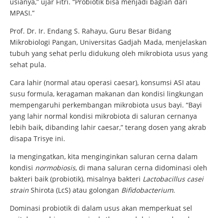
usianya,” ujar Fitri. “Probiotik bisa menjadi bagian dari
MPASI.”
Prof. Dr. Ir. Endang S. Rahayu, Guru Besar Bidang
Mikrobiologi Pangan, Universitas Gadjah Mada, menjelaskan
tubuh yang sehat perlu didukung oleh mikrobiota usus yang
sehat pula.
Cara lahir (normal atau operasi caesar), konsumsi ASI atau
susu formula, keragaman makanan dan kondisi lingkungan
mempengaruhi perkembangan mikrobiota usus bayi. “Bayi
yang lahir normal kondisi mikrobiota di saluran cernanya
lebih baik, dibanding lahir caesar,” terang dosen yang akrab
disapa Trisye ini.
Ia mengingatkan, kita menginginkan saluran cerna dalam
kondisi
normobiosis
, di mana saluran cerna didominasi oleh
bakteri baik (probiotik), misalnya bakteri
Lactobacillus
casei
strain
Shirota (LcS) atau golongan
Bifidobacterium
.
Dominasi probiotik di dalam usus akan memperkuat sel