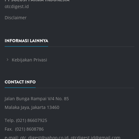
otcdigest.id
Disclaimer
INFORMASI LAINNYA
Kebijakan Privasi
CONTACT INFO
Jalan Bunga Rampai V/4 No. 85
Malaka Jaya, Jakarta 13460
Telp. (021) 86607925
Fax. (021) 8608786
e-mail:
otc_digest@yahoo.co.id
,
otcdigest.id@gmail.com