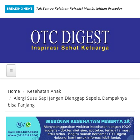
Skip to main content
BREAKING NEWS
Tak Semua Kelainan Refraksi Membutuhkan Prosedur
Penting: Perlindungan Terhadap Dengue saat Anak
yang Sama
Kembali Bersekolah
Home
Kesehatan Anak
Alergi Susu Sapi Jangan Dianggap Sepele, Dampaknya
bisa Panjang